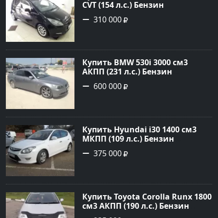
CVT (154 л.с.) Бензин
турбонаддув в Краснодар:
310 000
цвет Чёрный металик Хетчбэк
2003 года по цене 310000
рублей, объявление №18731 на
сайте Авторынок23
Купить BMW 530i 3000 см3
АКПП (231 л.с.) Бензин
инжектор в Новороссийск:
600 000
цвет серый Седан 2004 года по
цене 600000 рублей,
объявление №1650 на сайте
Авторынок23
Купить Hyundai i30 1400 см3
МКПП (109 л.с.) Бензин
инжектор в Кропоткин: цвет
375 000
белый Хетчбэк 2011 года по
цене 375000 рублей,
объявление №2972 на сайте
Авторынок23
Купить Toyota Corolla Runx 1800
см3 АКПП (190 л.с.) Бензин
инжектор в Тихорецк: цвет