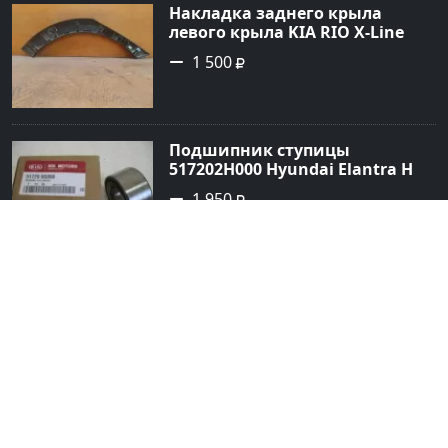
Накладка заднего крыла
левого крыла KIA RIO X-Line
(расширитель задний левый)
1 500
Краснодар
Подшипник ступицы
517202H000 Hyundai Elantra HD
передней Краснодар
1 950
Контрактная акпп S4XA FF AT
S4XA RF1 Honda Краснодар
11 000
Контрактный двигатель с акпп
Subaru EJ16 Краснодар