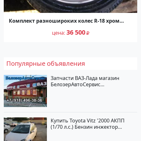
Комплект разношироких колес R-18 хром
Краснодар
36 500
цена
Популярные объявления
Запчасти ВАЗ-Лада магазин
БелозерАвтоСервис
Новотитаровская
Купить Toyota Vitz '2000 АКПП
(1/70 л.с.) Бензин инжектор
Краснодар цвет Белый Хетчбэк по
цене 194000 рублей, объявление