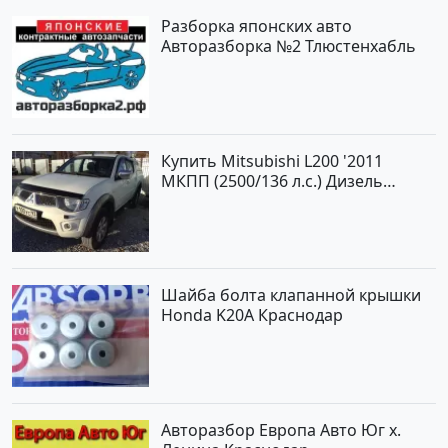
Разборка японских авто
Авторазборка №2 Тлюстенхабль
Купить Mitsubishi L200 '2011
МКПП (2500/136 л.с.) Дизель
турбонаддув Новороссийск цвет
белый Пикап по цене 1000000
рублей, объявление №562 на
сайте Авторынок23
Шайба болта клапанной крышки
Honda K20A Краснодар
Авторазбор Европа Авто Юг х.