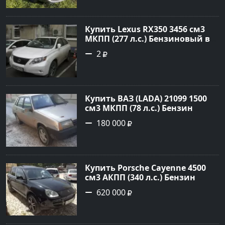
№20133 на сайте Авторынок23
Купить Lexus RX350 3456 см3
МКПП (277 л.с.) Бензиновый в
Краснодар: цвет
2
Перламутрово-белый
Универсал 2011 года по цене
1.67877 рублей, объявление
№3746 на сайте Авторынок23
Купить ВАЗ (LADA) 21099 1500
см3 МКПП (78 л.с.) Бензин
инжектор в Гостагаевская :
180 000
цвет Серебряный Седан 2001
года по цене 180000 рублей,
объявление №23890 на сайте
Авторынок23
Купить Porsche Cayenne 4500
см3 АКПП (340 л.с.) Бензин
турбонаддув в Новороссийск:
620 000
цвет черный Внедорожник
2004 года по цене 620000
рублей, объявление №1771 на
сайте Авторынок23