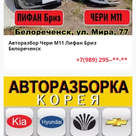
Авторазбор Чери М11 Лифан Бриз
Белореченск
+7(989) 295--**-**