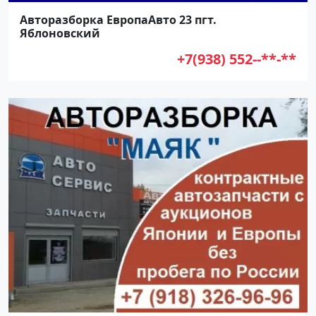
Авторазборка ЕвропаАвто 23 пгт.
Яблоновский
+7(938) 552--**-**