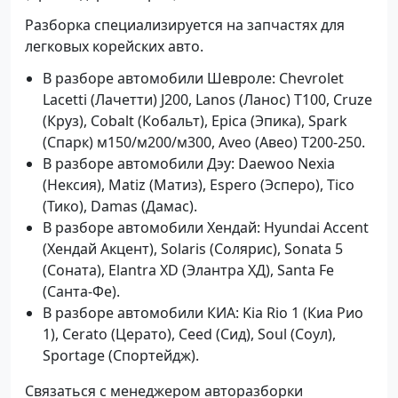
Разборка специализируется на запчастях для
легковых корейских авто.
В разборе автомобили Шевроле: Chevrolet
Lacetti (Лачетти) J200, Lanos (Ланос) T100, Cruze
(Круз), Cobalt (Кобальт), Epica (Эпика), Spark
(Спарк) м150/м200/м300, Aveo (Авео) Т200-250.
В разборе автомобили Дэу: Daewoo Nexia
(Нексия), Matiz (Матиз), Espero (Эсперо), Tico
(Тико), Damas (Дамас).
В разборе автомобили Хендай: Hyundai Accent
(Хендай Акцент), Solaris (Солярис), Sonata 5
(Соната), Elantra XD (Элантра ХД), Santa Fe
(Санта-Фе).
В разборе автомобили КИА: Kia Rio 1 (Киа Рио
1), Cerato (Церато), Ceed (Сид), Soul (Соул),
Sportage (Спортейдж).
Связаться с менеджером авторазборки