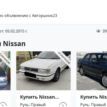
 по объявлению с Авторынок23
: 05.02.2015 г.
39
 Nissan
Купить Nissan
Купить Ni
П
SUNNY '1991 АКПП
Sunny '199
Руль
Правый
Руль
Правый