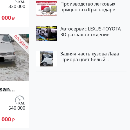
.)
км.
Производство легковых
320 000
жектор
прицепов в Краснодаре
ет
 000
дан по
Автосервис LEXUS-TOYOTA
0
3D развал-схождение
ие
 сайте
Задняя часть кузова Лада
к23
Приора цвет белый
Краснодар
ssan
95 МКПП
.)
км.
540 000
ор
 000
ет