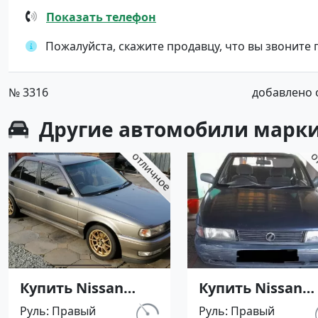
Показать телефон
Пожалуйста, скажите продавцу, что вы звоните
№ 3316
добавлено от
Другие автомобили марки
Купить Nissan
Купить Nissan
Sunny '1991 АКПП
Sunny '1991 АКП
Руль
Правый
Руль
Правый