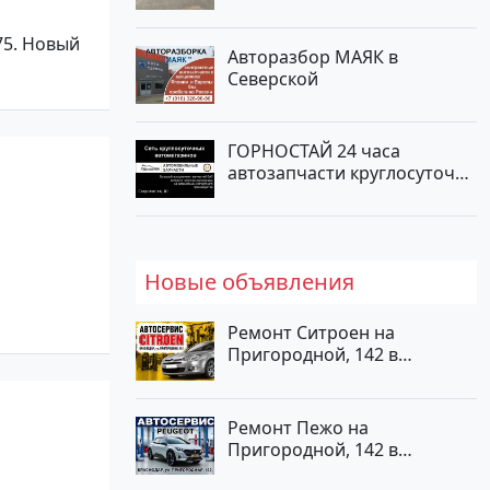
л.с.) Бензин инжектор в
Новороссийскп: цвет
75. Новый
черный Седан 2004 года по
Авторазбор МАЯК в
цене 620000 рублей,
Северской
объявление №2192 на сайте
Авторынок23
ГОРНОСТАЙ 24 часа
автозапчасти круглосуточно
на Скорняжной, 81
Новые объявления
Ремонт Ситроен на
Пригородной, 142 в
Краснодаре
Ремонт Пежо на
Пригородной, 142 в
Краснодаре