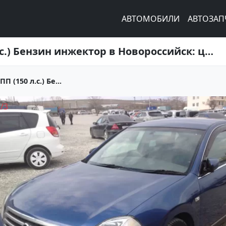
АВТОМОБИЛИ
АВТОЗАП
Купить Nissan Teana 2300 см3 АКПП (150 л.с.) Бензин инжектор в Новороссийск: цвет Синий Седан 2005 года по цене 380000 рублей, объявление №3316 на сайте Авторынок23
 (150 л.с.) Бе...
1
/
3