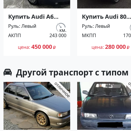
Купить Audi А6
Купить Audi 80
2800 см3 АКПП (174
1500 см3 МКПП (
Руль
Левый
Руль
Левый
л.с.) Бензин
л.с.) Бензин
км.
АКПП
243 000
МКПП
170
инжектор в
инжектор в
Новороссийск:
Коржевский: цв
450 000
280 000
цена
цена
цвет Черный
Серебристый
Седан 1997 года по
Седан 1987 года
цене 450000
цене 280000
Другой транспорт с типом
рублей,
рублей,
объявление
объявление
№27202 на сайте
№25602 на сайт
Авторынок23
Авторынок23