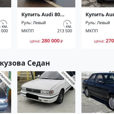
Купить Audi 80
Купить Aud
90
1500 см3 МКПП (90
'1987 МКП
Руль
Левый
Руль
Левый
л.с.) Бензин
(1500/90 л.с
км.
км.
 000
МКПП
213 500
МКПП
инжектор в
Бензин ин
ет
Геленджик: цвет
Анапа цве
280 000
270
цена
цена
Бежевый Седан
Бордовый
 по
1987 года по цене
по цене 27
280000 рублей,
рублей,
 кузова Седан
объявление
объявлен
№25598 на сайте
№25594 на
е
Авторынок23
Авторыно