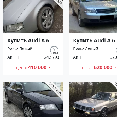
Купить Audi А 6
Купить Audi A 6
2800 см3 АКПП (174
2800 см3 АКПП (
Руль
Левый
Руль
Левый
л.с.) Бензин
л.с.) Бензин
км.
АКПП
242 793
АКПП
320
инжектор в
инжектор в
Кореновск: цвет
Темрюк : цвет
410 000
620 000
цена
цена
Серебристый
Серебристый
Седан 1997 года по
Седан 1997 года
цене 410000
цене 620000
рублей,
рублей,
объявление
объявление
№27232 на сайте
№27228 на сайт
Авторынок23
Авторынок23