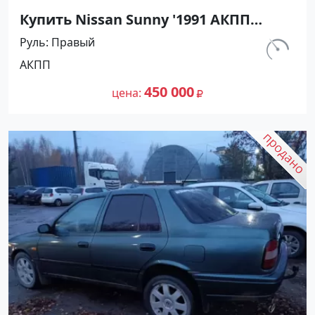
Купить Nissan Sunny '1991 АКПП
(1400/75 л.с.) Бензин инжектор
Руль
Правый
Мостовской цвет Черный Седан по
км.
АКПП
цене 450000 рублей, объявление
230 800
№27489 на сайте Авторынок23
450 000
цена