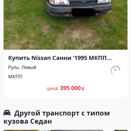
Купить Nissan Санни '1995 МКПП
(1400/90 л.с.) Бензин карбюратор
Руль
Левый
Кореновск цвет Черный Седан по
км.
МКПП
цене 395000 рублей, объявление
390 000
№27475 на сайте Авторынок23
395 000
цена
Другой транспорт с типом
кузова Седан