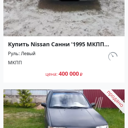
Купить Nissan Санни '1995 МКПП
(1400/90 л.с.) Бензин карбюратор
Руль
Левый
Абинск цвет Серебристый Седан по
км.
МКПП
цене 400000 рублей, объявление
540 000
№27476 на сайте Авторынок23
400 000
цена