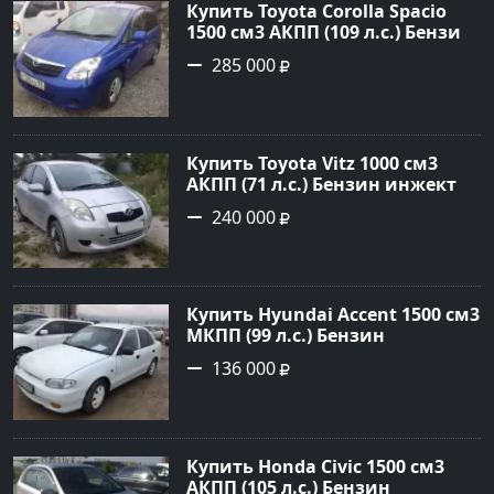
Купить Toyota Corolla Spacio
1500 см3 АКПП (109 л.с.) Бензин
инжектор в Новороссийск:
285 000
цвет синий Минивэн 2002 года
по цене 285000 рублей,
объявление №2949 на сайте
Авторынок23
Купить Toyota Vitz 1000 см3
АКПП (71 л.с.) Бензин инжектор
в Раевская: цвет Серебристый
240 000
Хетчбэк 2005 года по цене
240000 рублей, объявление
№22344 на сайте Авторынок23
Купить Hyundai Accent 1500 см3
МКПП (99 л.с.) Бензин
инжектор в Анапа: цвет белый
136 000
Седан 1997 года по цене 136000
рублей, объявление №785 на
сайте Авторынок23
Купить Honda Civic 1500 см3
АКПП (105 л.с.) Бензин