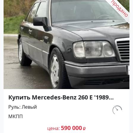
Купить Mercedes-Benz 260 Е '1989
МКПП (2600/160 л.с.) Бензин
Руль
Левый
инжектор Дербентский цвет Черны
км.
МКПП
Седан по цене 590000 рублей,
276 540
объявление №27434 на сайте
590 000
цена
Авторынок23