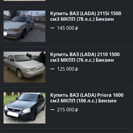
объявление №5274 на сайте
Авторынок23
Купить ВАЗ (LADA) 2115i 1500
см3 МКПП (78 л.с.) Бензин
инжектор в Брюховецкая: цвет
145 000
Золотой Седан 2003 года по
цене 145000 рублей,
объявление №21668 на сайте
Авторынок23
Купить ВАЗ (LADA) 2110 1500
см3 МКПП (76 л.с.) Бензин
инжектор в Новороссийск:
125 000
цвет белый Седан 2004 года по
цене 125000 рублей,
объявление №602 на сайте
Авторынок23
Купить ВАЗ (LADA) Priora 1600
см3 МКПП (106 л.с.) Бензин
инжектор в Темрюк : цвет
215 000
Серый Седан 2014 года по цене
215000 рублей, объявление
№22575 на сайте Авторынок23