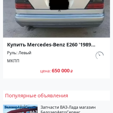
Купить Mercedes-Benz E260 '1989
МКПП (2598/160 л.с.) Бензин
Руль
Левый
инжектор Ахтырский цвет
км.
МКПП
Серебристый Седан по цене 650000
290 762
рублей, объявление №27427 на сайте
650 000
цена
Авторынок23
Популярные объявления
Запчасти ВАЗ-Лада магазин
БелозерАвтоСервис