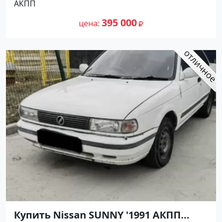
АКПП
цене 395000 рублей, объявление
302 156
№27500 на сайте Авторынок23
395 000
цена
Купить Nissan SUNNY '1991 АКПП