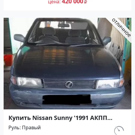
420 000
цена
Купить Nissan Sunny '1991 АКПП
(1400/75 л.с.) Бензин инжектор
Руль
Правый
Кореновск цвет Серый Седан по
км.