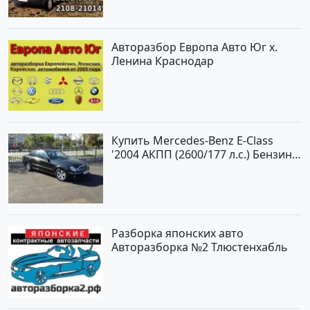
Авторазбор Европа Авто Юг х.
Ленина Краснодар
Купить Mercedes-Benz E-Class
'2004 АКПП (2600/177 л.с.) Бензин
инжектор Новороссийск цвет
черный Седан по цене 620000
рублей, объявление №2192 на
сайте Авторынок23
Разборка японских авто
Авторазборка №2 Тлюстенхабль