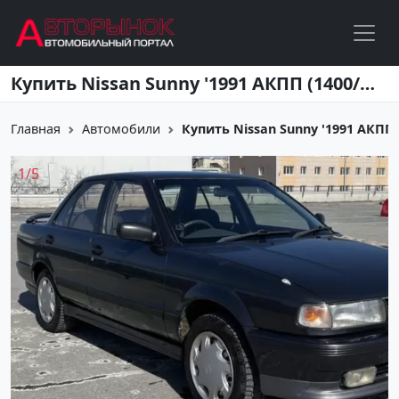
Перейти к основному содержанию
Купить Nissan Sunny '1991 АКПП (1400/75 л.с.) Бензин инжектор Тамань цвет Черный Седан по цене 460000 рублей, объявление №27493 на сайте Авторынок23
Главная
Автомобили
Купить Nissan Sunny '1991 АКПП (1
1
/
5