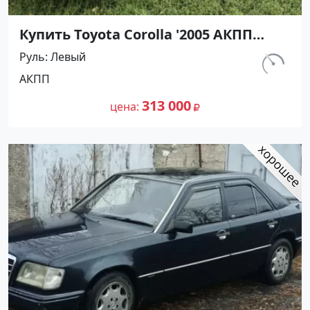
Купить Toyota Corolla '2005 АКПП
(1600/110 л.с.) Бензин инжектор
Руль
Левый
Курганинск цвет Серебристый Седан
км.
АКПП
по цене 313000 рублей, объявление
215 321
№27430 на сайте Авторынок23
313 000
цена