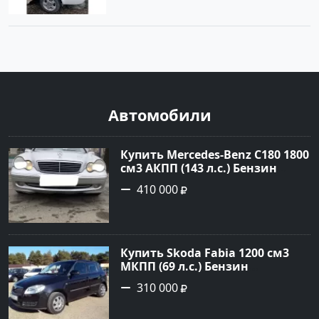
Автомобили
Купить Mercedes-Benz C180 1800
см3 АКПП (143 л.с.) Бензин
инжектор в Тимашевск : цвет
410 000
Серебряный Седан 2006 года по
цене 410000 рублей,
объявление №23786 на сайте
Авторынок23
Купить Skoda Fabia 1200 см3
МКПП (69 л.с.) Бензин
инжектор в Кропоткин: цвет
310 000
черный Хетчбэк 2010 года по
цене 310000 рублей,