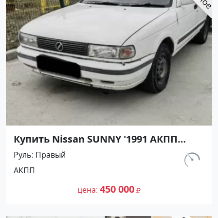
Купить Nissan SUNNY '1991 АКПП
(1400/75 л.с.) Бензин инжектор
Руль
Правый
Армавир цвет Черный Седан по
км.
АКПП
цене 450000 рублей, объявление
298 000
№27499 на сайте Авторынок23
450 000
цена