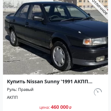
Купить Nissan Sunny '1991 АКПП
(1400/75 л.с.) Бензин инжектор
Руль
Правый
Тамань цвет Черный Седан по цене
км.
АКПП
460000 рублей, объявление №27493
320 000
на сайте Авторынок23
460 000
цена