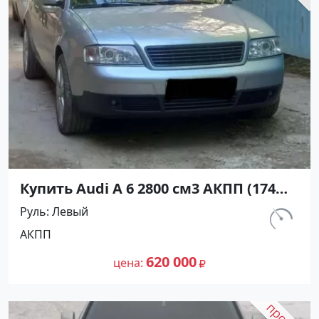
Купить Audi A 6 2800 см3 АКПП (174
л.с.) Бензин инжектор в Темрюк :
Руль
Левый
цвет Серебристый Седан 1997 года
км.
АКПП
по цене 620000 рублей, объявление
320 000
№27228 на сайте Авторынок23
620 000
цена