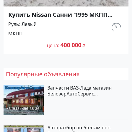
Купить Nissan Санни '1995 МКПП
(1400/90 л.с.) Бензин карбюратор
Руль
Левый
Абинск цвет Серебристый Седан по
км.
МКПП
цене 400000 рублей, объявление
540 000
№27476 на сайте Авторынок23
400 000
цена
Популярные объявления
Запчасти ВАЗ-Лада магазин
БелозерАвтоСервис
Новотитаровская
Авторазбор по болтам пос.