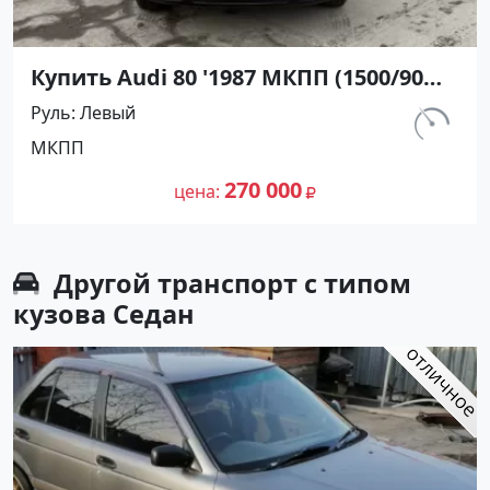
Купить Audi 80 '1987 МКПП (1500/90
л.с.) Бензин инжектор Анапа цвет
Руль
Левый
Бордовый Седан по цене 270000
км.
МКПП
рублей, объявление №25594 на сайте
107 600
Авторынок23
270 000
цена
Другой транспорт с типом
кузова Седан