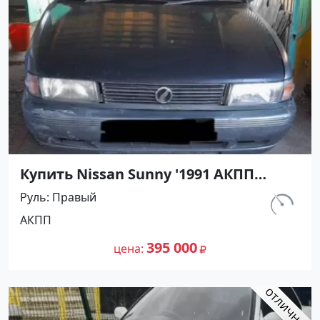
Купить Nissan Sunny '1991 АКПП
(1400/75 л.с.) Бензин инжектор
Руль
Правый
Кореновск цвет Серый Седан по
км.
АКПП
цене 395000 рублей, объявление
302 156
№27500 на сайте Авторынок23
395 000
цена