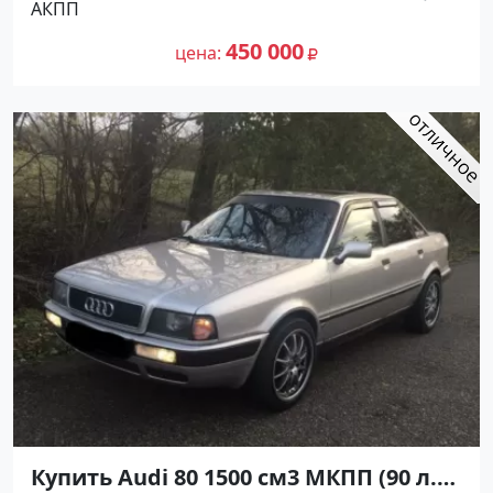
АКПП
1997 года по цене 450000 рублей,
243 000
объявление №27202 на сайте
450 000
цена
Авторынок23
Купить Audi 80 1500 см3 МКПП (90 л.с.)