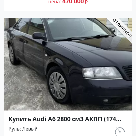
470 000
цена
Авторынок23
Купить Audi А6 2800 см3 АКПП (174
л.с.) Бензин инжектор в
Руль
Левый
Новороссийск: цвет Черный Седан
км.