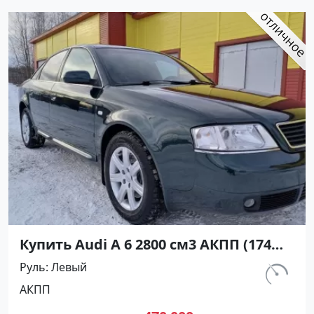
Купить Audi А 6 2800 см3 АКПП (174
л.с.) Бензин инжектор в
Руль
Левый
Белореченск: цвет Черный Седан
км.
АКПП
1997 года по цене 470000 рублей,
285 670
объявление №27206 на сайте