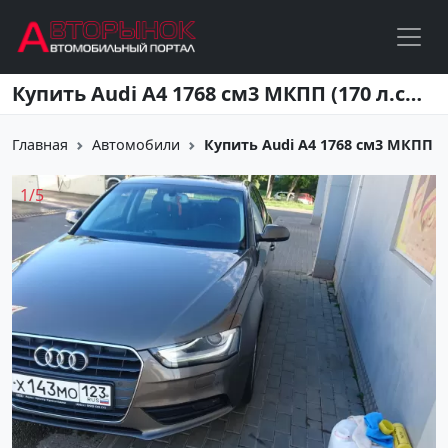
Перейти к основному содержанию
Купить Audi A4 1768 см3 МКПП (170 л.с.) Бензин турбонаддув в Краснодар: цвет Серо-коричневый Седан 2013 года по цене 970000 рублей, объявление №15494 на сайте Авторынок23
Главная
Автомобили
Купить Audi A4 1768 см3 МКПП (17
1
/
5