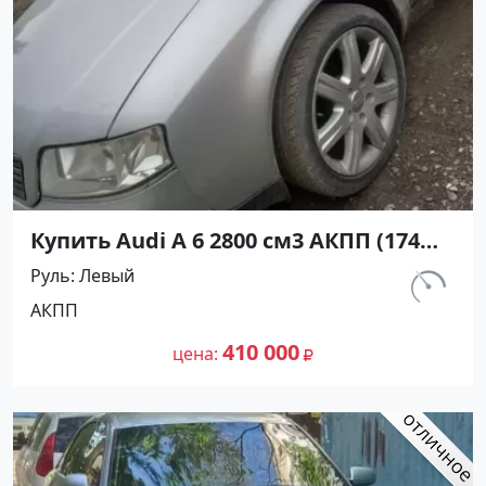
Купить Audi А 6 2800 см3 АКПП (174
л.с.) Бензин инжектор в Кореновск:
Руль
Левый
цвет Серебристый Седан 1997 года
км.
АКПП
по цене 410000 рублей, объявление
242 793
№27232 на сайте Авторынок23
410 000
цена