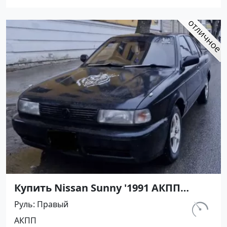
Купить Nissan Sunny '1991 АКПП
(1400/75 л.с.) Бензин инжектор
Руль
Правый
Мостовской цвет Черный Седан по
км.
АКПП
цене 450000 рублей, объявление
230 800