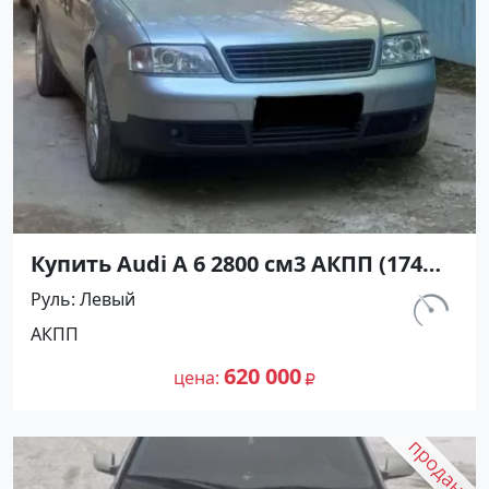
Купить Audi A 6 2800 см3 АКПП (174
л.с.) Бензин инжектор в Темрюк :
Руль
Левый
цвет Серебристый Седан 1997 года
км.
АКПП
по цене 620000 рублей, объявление
320 000
№27228 на сайте Авторынок23
620 000
цена