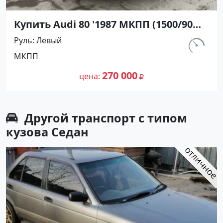
Купить Audi 80 '1987 МКПП (1500/90
л.с.) Бензин инжектор Анапа цвет
Руль
Левый
Бордовый Седан по цене 270000
км.
МКПП
рублей, объявление №25594 на сайте
107 600
Авторынок23
270 000
цена
Другой транспорт с типом
кузова Седан