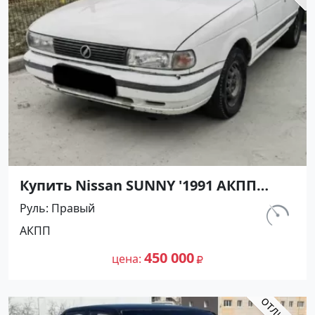
Купить Nissan SUNNY '1991 АКПП
(1400/75 л.с.) Бензин инжектор
Руль
Правый
Армавир цвет Черный Седан по
км.
АКПП
цене 450000 рублей, объявление
298 000
№27499 на сайте Авторынок23
450 000
цена