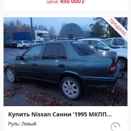
450 000
цена
Купить Nissan Санни '1995 МКПП
(1400/90 л.с.) Бензин карбюратор
Руль
Левый
Новороссийск цвет Зеленый Седан
км.