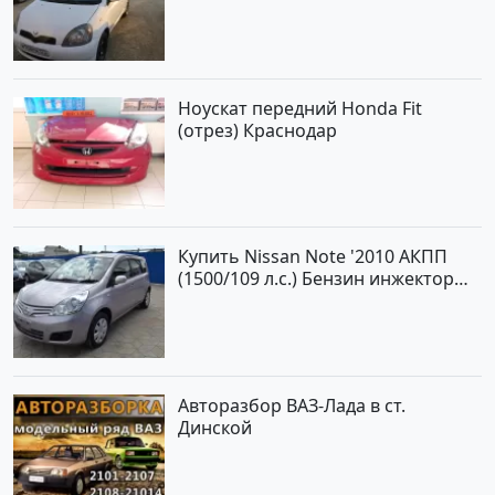
Краснодар цвет Белый Хетчбэк по
цене 194000 рублей, объявление
№15521 на сайте Авторынок23
Ноускат передний Honda Fit
(отрез) Краснодар
Купить Nissan Note '2010 АКПП
(1500/109 л.с.) Бензин инжектор
Краснодар цвет ЛАВАНДА Хетчбэк
по цене 419000 рублей,
объявление №1457 на сайте
Авторынок23
Авторазбор ВАЗ-Лада в ст.
Динской