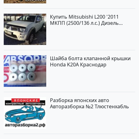
Купить Mitsubishi L200 '2011
МКПП (2500/136 л.с.) Дизель
турбонаддув Новороссийск цвет
белый Пикап по цене 1000000
рублей, объявление №562 на
сайте Авторынок23
Шайба болта клапанной крышки
Honda K20A Краснодар
Разборка японских авто
Авторазборка №2 Тлюстенхабль