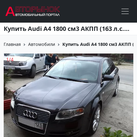
Перейти к основному содержанию
Купить Audi A4 1800 см3 АКПП (163 л.с.) Бензин инжектор в Сочи: цвет темно-серый Седан 2007 года по цене 490000 рублей, объявление №7985 на сайте Авторынок23
Главная
Автомобили
Купить Audi A4 1800 см3 АКПП (163
1
/
4