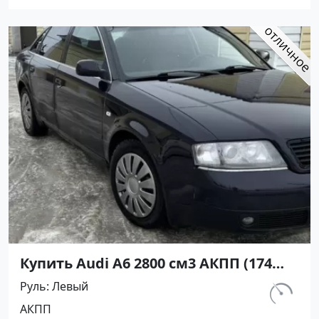
Купить Audi А6 2800 см3 АКПП (174
л.с.) Бензин инжектор в
Руль
Левый
Новороссийск: цвет Черный Седан
км.
АКПП
1997 года по цене 450000 рублей,
243 000