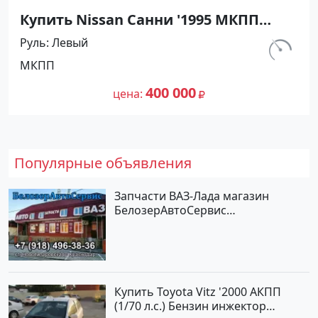
Купить Nissan Санни '1995 МКПП
(1400/90 л.с.) Бензин карбюратор
Руль
Левый
Абинск цвет Серебристый Седан по
км.
МКПП
цене 400000 рублей, объявление
540 000
№27476 на сайте Авторынок23
400 000
цена
Популярные объявления
Запчасти ВАЗ-Лада магазин
БелозерАвтоСервис
Новотитаровская
Купить Toyota Vitz '2000 АКПП
(1/70 л.с.) Бензин инжектор