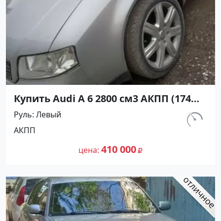
Купить Audi А 6 2800 см3 АКПП (174
л.с.) Бензин инжектор в Кореновск:
Руль
Левый
цвет Серебристый Седан 1997 года
км.
АКПП
по цене 410000 рублей, объявление
242 793
№27232 на сайте Авторынок23
410 000
цена