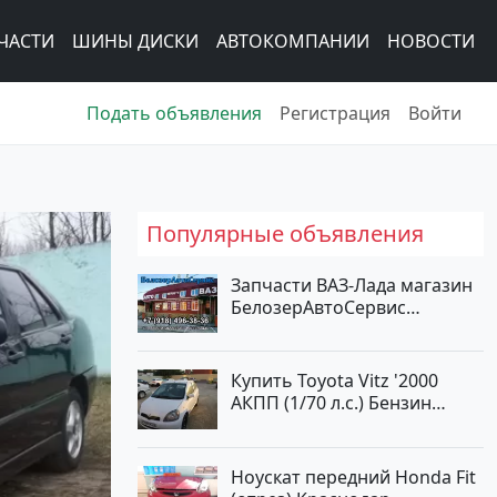
ЧАСТИ
ШИНЫ ДИСКИ
АВТОКОМПАНИИ
НОВОСТИ
Подать объявления
Регистрация
Войти
Популярные объявления
Запчасти ВАЗ-Лада магазин
БелозерАвтоСервис
Новотитаровская
Купить Toyota Vitz '2000
АКПП (1/70 л.с.) Бензин
инжектор Краснодар цвет
Белый Хетчбэк по цене
194000 рублей, объявление
Ноускат передний Honda Fit
№15521 на сайте