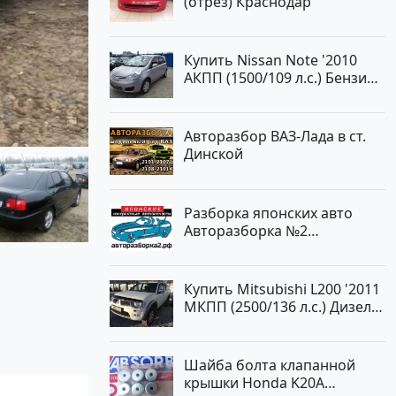
(отрез) Краснодар
Авторынок23
Купить Nissan Note '2010
АКПП (1500/109 л.с.) Бензин
инжектор Краснодар цвет
ЛАВАНДА Хетчбэк по цене
419000 рублей, объявление
Авторазбор ВАЗ-Лада в ст.
№1457 на сайте
Динской
Авторынок23
Разборка японских авто
Авторазборка №2
Тлюстенхабль
Купить Mitsubishi L200 '2011
МКПП (2500/136 л.с.) Дизель
турбонаддув Новороссийск
цвет белый Пикап по цене
1000000 рублей, объявление
Шайба болта клапанной
№562 на сайте Авторынок23
крышки Honda K20A