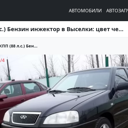
АВТОМОБИЛИ
АВТОЗАП
Купить Chery Amulet 1600 см3 МКПП (88 л.с.) Бензин инжектор в Выселки: цвет черный Седан 2007 года по цене 165000 рублей, объявление №5673 на сайте Авторынок23
П (88 л.с.) Бен...
1
/
4