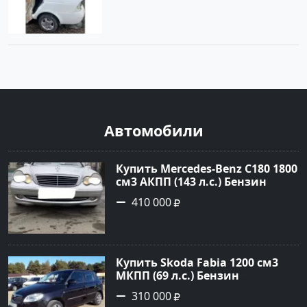
Автомобили
Купить Mercedes-Benz C180 1800
см3 АКПП (143 л.с.) Бензин
инжектор в Тимашевск : цвет
410 000
Серебряный Седан 2006 года по
цене 410000 рублей,
объявление №23786 на сайте
Авторынок23
Купить Skoda Fabia 1200 см3
МКПП (69 л.с.) Бензин
инжектор в Кропоткин: цвет
310 000
черный Хетчбэк 2010 года по