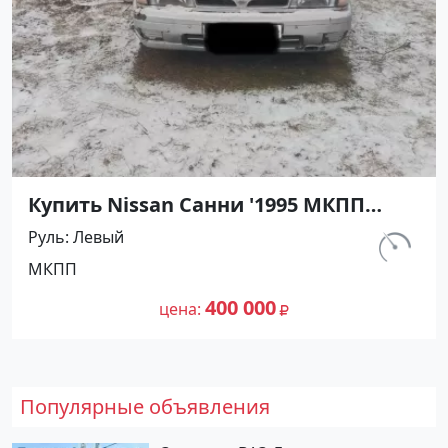
Купить Nissan Санни '1995 МКПП
(1400/90 л.с.) Бензин карбюратор
Руль
Левый
Абинск цвет Серебристый Седан по
км.
МКПП
цене 400000 рублей, объявление
540 000
№27476 на сайте Авторынок23
400 000
цена
Популярные объявления