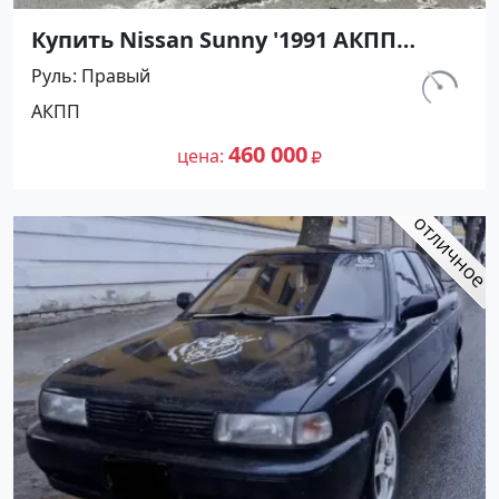
Купить Nissan Sunny '1991 АКПП
(1400/75 л.с.) Бензин инжектор
Руль
Правый
Тамань цвет Черный Седан по цене
км.
АКПП
460000 рублей, объявление №27493
320 000
на сайте Авторынок23
460 000
цена