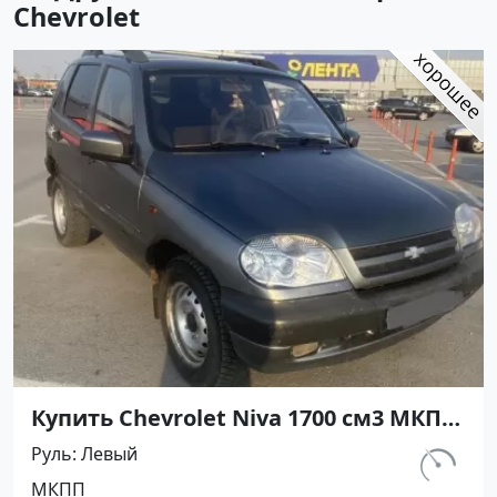
Chevrolet
Купить Chevrolet Niva 1700 см3 МКПП
(80 л.с.) Бензин инжектор в
Руль
Левый
Гостагаевская: цвет Серый
км.
МКПП
416 700