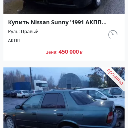
Купить Nissan Sunny '1991 АКПП
(1400/75 л.с.) Бензин инжектор
Руль
Правый
Мостовской цвет Черный Седан по
км.
АКПП
цене 450000 рублей, объявление
230 800
№27489 на сайте Авторынок23
450 000
цена