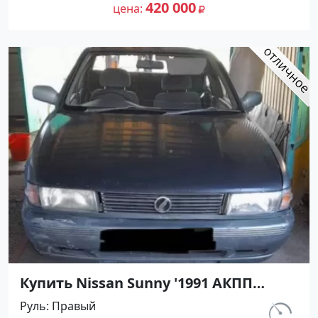
№27501 на сайте Авторынок23
420 000
цена
Купить Nissan Sunny '1991 АКПП
(1400/75 л.с.) Бензин инжектор
Руль
Правый
Кореновск цвет Серый Седан по