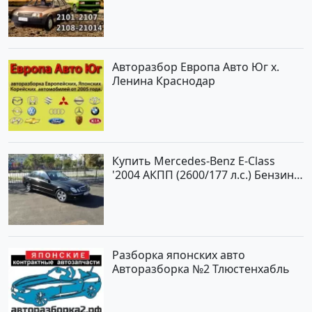
Авторазбор Европа Авто Юг х.
Ленина Краснодар
Купить Mercedes-Benz E-Class
'2004 АКПП (2600/177 л.с.) Бензин
инжектор Новороссийск цвет
черный Седан по цене 620000
рублей, объявление №2192 на
сайте Авторынок23
Разборка японских авто
Авторазборка №2 Тлюстенхабль