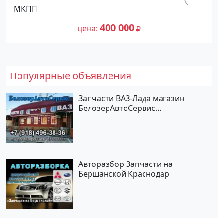
Абинск цвет Серебристый Седан по
км.
МКПП
цене 400000 рублей, объявление
540 000
№27476 на сайте Авторынок23
400 000
цена
Популярные объявления
Запчасти ВАЗ-Лада магазин
БелозерАвтоСервис
Новотитаровская
Авторазбор Запчасти на
Бершанской Краснодар