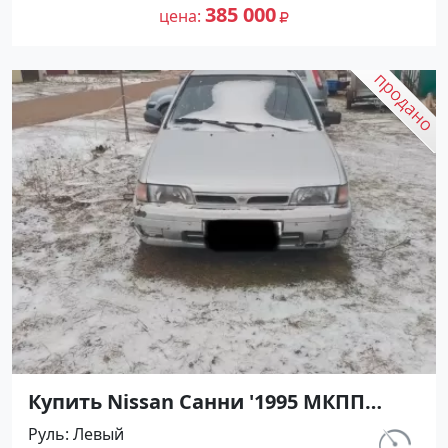
на сайте Авторынок23
385 000
цена
Купить Nissan Санни '1995 МКПП
(1400/90 л.с.) Бензин карбюратор
Руль
Левый