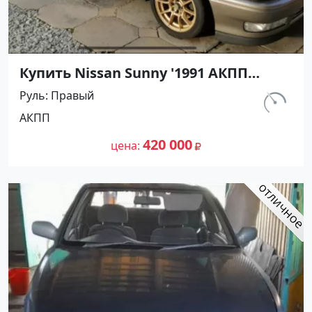
Купить Nissan Sunny '1991 АКПП
(1400/75 л.с.) Бензин инжектор
Руль
Правый
Воронежская цвет Серый Седан по
км.
АКПП
цене 420000 рублей, объявление
297 460
№27501 на сайте Авторынок23
420 000
цена