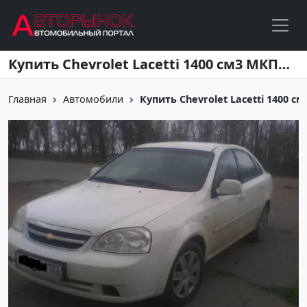
Перейти к основному содержанию
Купить Chevrolet Lacetti 1400 см3 МКПП (95 л.с.) Бензин инжектор в Краснодар: цвет белый Седан 2012 года по цене 390000 рублей, объявление №3759 на сайте Авторынок23
Главная
Автомобили
Купить Chevrolet Lacetti 1400 см3