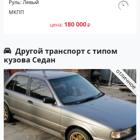
Руль
Левый
цвет Красный Седан 2008 года по
км.
МКПП
цене 180000 рублей, объявление
142 000
№25279 на сайте Авторынок23
180 000
цена
Другой транспорт с типом
кузова Седан