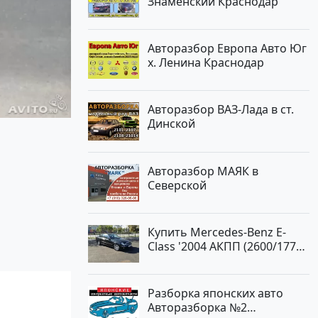
Знаменский Краснодар
Авторазбор Европа Авто Юг
х. Ленина Краснодар
Авторазбор ВАЗ-Лада в ст.
Динской
Авторазбор МАЯК в
Северской
Купить Mercedes-Benz E-
Class '2004 АКПП (2600/177
л.с.) Бензин инжектор
Новороссийск цвет черный
Седан по цене 620000
Разборка японских авто
рублей, объявление №2192
Авторазборка №2
на сайте Авторынок23