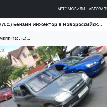
АВТОМОБИЛИ
АВТОЗАП
Купить Chevrolet Нива 1700 см3 МКПП (120 л.с.) Бензин инжектор в Новороссийск: цвет Серый Внедорожник 2005 года по цене 192000 рублей, объявление №1656 на сайте Авторынок23
КПП (120 л.с.) ...
1
/
3