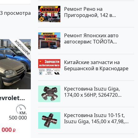
Ремонт Рено на
3 просмотра
Пригородной, 142 в
Краснодаре
Ремонт Японских авто
автосервис ТОЙОТА
Кропоткин
Китайские запчасти на
Бершанской в Краснодаре
Крестовина Isuzu Giga,
174,00 x 56HP, 5264720
vrolet
Краснодар
 см3
.с.)
км.
Крестовина Isuzu 10-15 t,
500 000
жектор
Isuzu Giga, 145,00 x 47,98,
й: цвет
5264720 Краснодар
 000
иверсал