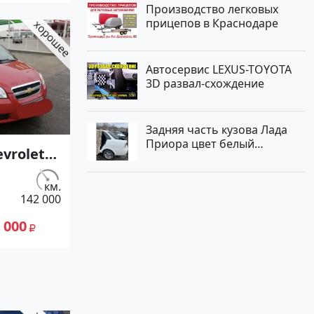
по цене
Производство легковых
прицепов в Краснодаре
лей,
ие
 сайте
Автосервис LEXUS-TOYOTA
к23
3D развал-схождение
Задняя часть кузова Лада
Приора цвет белый
vrolet
Краснодар
см3
.с.)
км.
142 000
жектор
вет
 000
едан
по цене
лей,
ие
 сайте