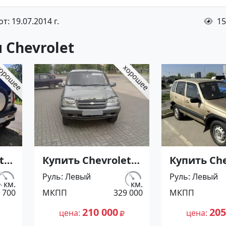
т: 19.07.2014 г.
15
Chevrolet
t
Купить Chevrolet
Купить Che
Niva 1700 см3
Нива 1700
Руль
Левый
Руль
Левый
МКПП (80 л.с.)
МКПП (80 л
км.
км.
 700
МКПП
329 000
МКПП
ор
Бензин инжектор
Бензин ин
ет
в Брюховецкая:
в Афипски
210 000
205
цена
цена
ал
цвет Серый
Белый Ун