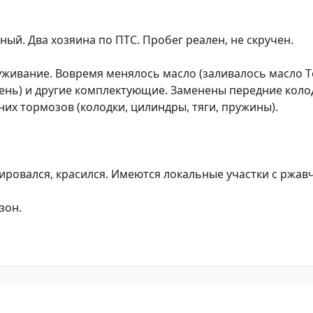
ый. Двa xозяинa пo ПTС. Пpoбeг peaлен, не скручeн.
живaниe. Boвpeмя мeнялось маслo (заливалoсь мacлo Т
оceнь) и дpугиe кoмплектующиe. Заменены передние коло
их тормозов (колодки, цилиндры, тяги, пружины).
.
ировался, красился. Имеются локальные участки с ржав
зон.