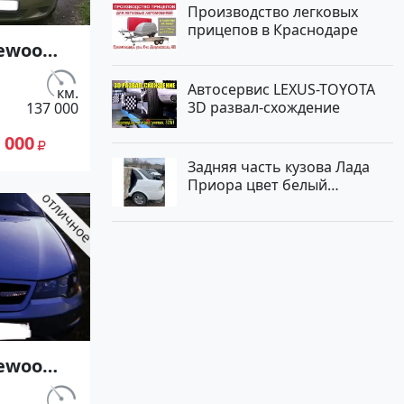
Производство легковых
прицепов в Краснодаре
aewoo
см3
Автосервис LEXUS-TOYOTA
.с.)
км.
3D развал-схождение
137 000
р в
 000
я: цвет
Задняя часть кузова Лада
ый
Приора цвет белый
10 года
Краснодар
0000
ие
 сайте
к23
aewoo
 см3