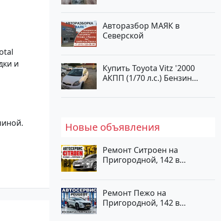
Авторазбор МАЯК в
Северской
otal
дки и
Купить Toyota Vitz '2000
АКПП (1/70 л.с.) Бензин
инжектор Краснодар цвет
Белый Хетчбэк по цене
194000 рублей, объявление
№15521 на сайте
чиной.
Новые объявления
Авторынок23
Ремонт Ситроен на
Пригородной, 142 в
Краснодаре
Ремонт Пежо на
Пригородной, 142 в
Краснодаре