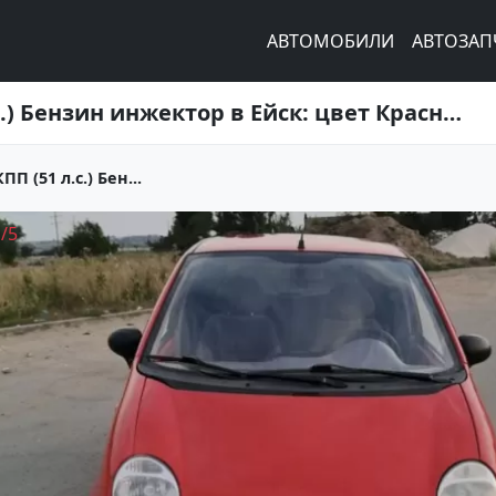
АВТОМОБИЛИ
АВТОЗАП
Купить ‎Daewoo Matiz 800 см3 МКПП (51 л.с.) Бензин инжектор в Ейск: цвет Красный Хетчбэк 2012 года по цене 170000 рублей, объявление №22314 на сайте Авторынок23
П (51 л.с.) Бен...
1
/
5