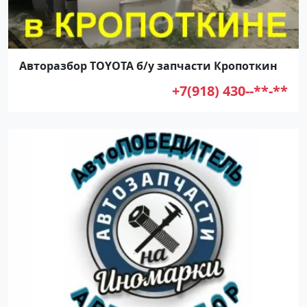
Авторазбор TOYOTA б/у запчасти Кропоткин
+7(918) 430--**-**