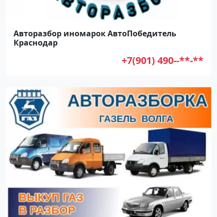
Авторазбор иномарок АвтоПобедитель
Краснодар
+7(901) 490--**-**