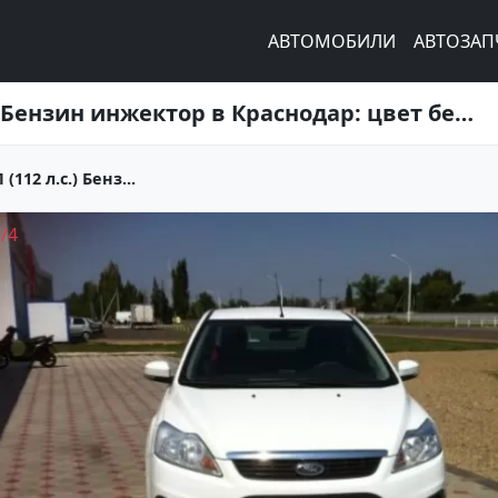
АВТОМОБИЛИ
АВТОЗАП
Купить Ford Focus 1600 см3 АКПП (112 л.с.) Бензин инжектор в Краснодар: цвет белый Седан 2011 года по цене 470000 рублей, объявление №1871 на сайте Авторынок23
112 л.с.) Бенз...
1
/
4