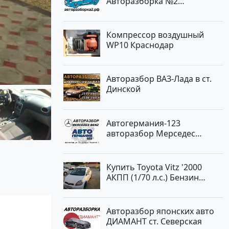
Авторазборка №2
Тлюстенхабль
Компрессор воздушный
WP10 Краснодар
Авторазбор ВАЗ-Лада в ст.
Динской
Автогермания-123
авторазбор Мерседес
Краснодар
Купить Toyota Vitz '2000
АКПП (1/70 л.с.) Бензин
инжектор Краснодар цвет
Белый Хетчбэк по цене
194000 рублей, объявление
Авторазбор японских авто
№15521 на сайте
ДИАМАНТ ст. Северская
Авторынок23