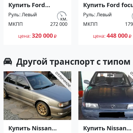
Купить Ford
Купить Ford foc
Mondeo 2000 см3
1600 см3 МКПП
Руль
Левый
Руль
Левый
МКПП (90 л.с.)
(100 л.с.) Бензин
км.
МКПП
272 000
МКПП
179
Дизель
инжектор в
турбонаддув в
Краснодар: цве
320 000
448 000
цена
цена
Витязево: цвет
серебристый
Серебристый
Хетчбэк 2010 го
Универсал 2001
по цене 448000
Другой транспорт с типом
года по цене
рублей,
320000 рублей,
объявление
объявление
№25498 на сайт
№26897 на сайте
Авторынок23
Авторынок23
Купить Nissan
Купить Nissan