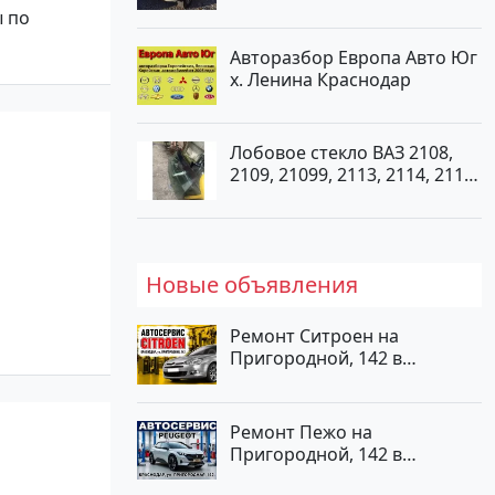
турбонаддув Новороссийск
ы по
цвет белый Пикап по цене
1000000 рублей, объявление
Авторазбор Европа Авто Юг
№562 на сайте Авторынок23
х. Ленина Краснодар
Лобовое стекло ВАЗ 2108,
2109, 21099, 2113, 2114, 2115
Краснодар
Новые объявления
Ремонт Ситроен на
Пригородной, 142 в
Краснодаре
Ремонт Пежо на
Пригородной, 142 в
Краснодаре