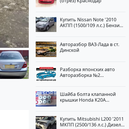
(отрез) Краснодар
Авторынок23
Купить Nissan Note '2010
АКПП (1500/109 л.с.) Бензин
инжектор Краснодар цвет
ЛАВАНДА Хетчбэк по цене
419000 рублей, объявление
Авторазбор ВАЗ-Лада в ст.
№1457 на сайте
Динской
Авторынок23
Разборка японских авто
Авторазборка №2
Тлюстенхабль
Шайба болта клапанной
крышки Honda K20A
Краснодар
Купить Mitsubishi L200 '2011
МКПП (2500/136 л.с.) Дизель