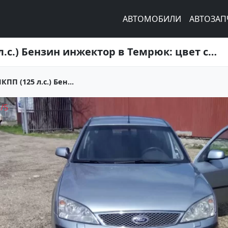
АВТОМОБИЛИ
АВТОЗАП
Купить Ford MONDEO 1800 см3 МКПП (125 л.с.) Бензин инжектор в Темрюк: цвет серый Седан 2004 года по цене 280000 рублей, объявление №5649 на сайте Авторынок23
П (125 л.с.) Бен...
1
/
5