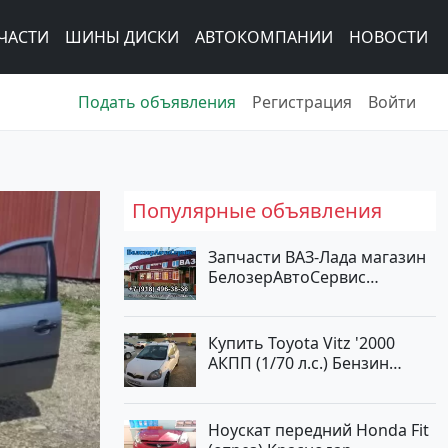
ЧАСТИ
ШИНЫ ДИСКИ
АВТОКОМПАНИИ
НОВОСТИ
Подать объявления
Регистрация
Войти
Популярные объявления
Запчасти ВАЗ-Лада магазин
БелозерАвтоСервис
Новотитаровская
Купить Toyota Vitz '2000
АКПП (1/70 л.с.) Бензин
инжектор Краснодар цвет
Белый Хетчбэк по цене
194000 рублей, объявление
Ноускат передний Honda Fit
№15521 на сайте