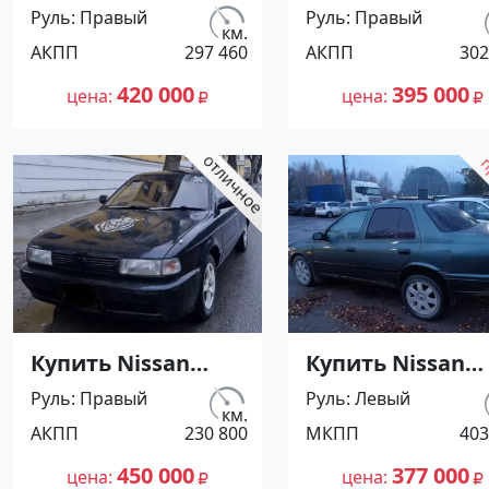
Sunny '1991 АКПП
Sunny '1991 АКП
Руль
Правый
Руль
Правый
(1400/75 л.с.)
(1400/75 л.с.)
км.
АКПП
297 460
АКПП
302
Бензин инжектор
Бензин инжект
Воронежская цвет
Кореновск цвет
420 000
395 000
цена
цена
Серый Седан по
Серый Седан по
цене 420000
цене 395000
рублей,
рублей,
объявление
объявление
№27501 на сайте
№27500 на сайт
Авторынок23
Авторынок23
Купить Nissan
Купить Nissan
Sunny '1991 АКПП
Санни '1995 МК
Руль
Правый
Руль
Левый
(1400/75 л.с.)
(1400/90 л.с.)
км.
АКПП
230 800
МКПП
403
Бензин инжектор
Бензин
Мостовской цвет
карбюратор
450 000
377 000
цена
цена