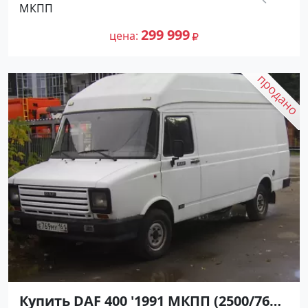
км.
МКПП
299999 рублей, объявление №20385
393 119
на сайте Авторынок23
299 999
цена
Купить DAF 400 '1991 МКПП (2500/76