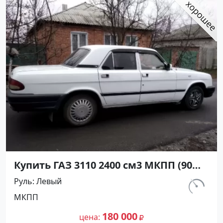
Купить ГАЗ 3110 2400 см3 МКПП (90
л.с.) Бензин карбюратор в
Руль
Левый
Курганинск: цвет Белый Седан 1998
км.
МКПП
года по цене 180000 рублей,
190 000
объявление №21269 на сайте
180 000
цена