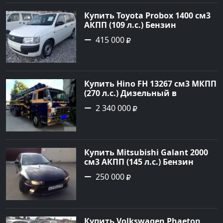
Купить Toyota Probox 1400 см3
АКПП (109 л.с.) Бензин
инжектор в Новороссийск:
415 000
цвет белый Универсал 2010
года по цене 415000 рублей,
объявление №3002 на сайте
Авторынок23
Купить Hino FH 13267 см3 МКПП
(270 л.с.) Дизельный в
г.Краснодар: цвет Синий
2 340 000
Грузовые шасси 1992 года по
цене 2340000 рублей,
объявление №4872 на сайте
Авторынок23
Купить Mitsubishi Galant 2000
см3 АКПП (145 л.с.) Бензин
инжектор в Краснодар: цвет
250 000
черный Седан 2000 года по
цене 250000 рублей,
объявление №13727 на сайте
Авторынок23
Купить Volkswagen Phaeton