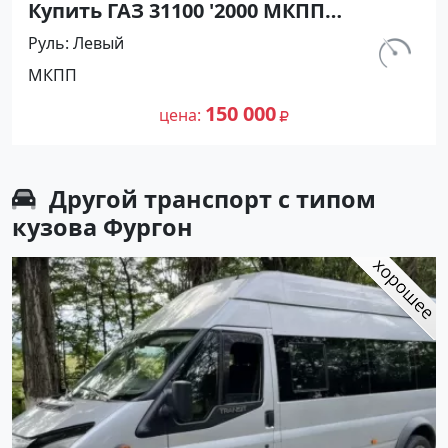
Купить ГАЗ 31100 '2000 МКПП
(2300/145 л.с.) Бензин карбюратор
Руль
Левый
Полтавская цвет Белый Седан по
км.
МКПП
цене 150000 рублей, объявление
180 000
№20527 на сайте Авторынок23
150 000
цена
Другой транспорт с типом
кузова Фургон