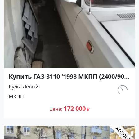
Купить ГАЗ 3110 '1998 МКПП (2400/90
л.с.) Бензин карбюратор Кореновск
Руль
Левый
цвет Белый Седан по цене 172000
км.
МКПП
рублей, объявление №21275 на сайте
170 000
Авторынок23
172 000
цена