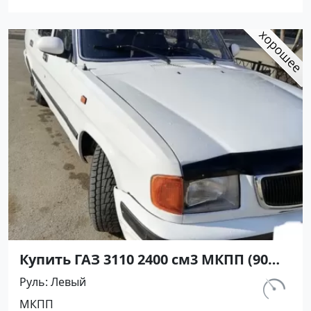
Авторынок23
Купить ГАЗ 3110 2400 см3 МКПП (90
л.с.) Бензин карбюратор в
Руль
Левый
Старотиторовская: цвет Белый
км.
МКПП
Седан 1998 года по цене 175000
175 000