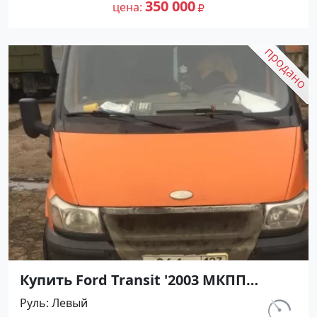
объявление №20386 на сайте
350 000
цена
Авторынок23
Купить Ford Transit '2003 МКПП
(1600/86 л.с.) Дизель Новокубанск
Руль
Левый
цвет Оранжевый Фургон по цене