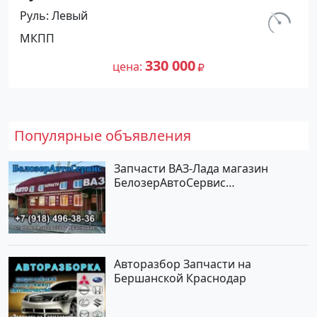
л.с.) Дизель Краснодар цвет белый
Руль
Левый
Фургон по цене 330000 рублей,
км.
МКПП
объявление №20129 на сайте
110 000
Авторынок23
330 000
цена
Популярные объявления
Запчасти ВАЗ-Лада магазин
БелозерАвтоСервис
Новотитаровская
Авторазбор Запчасти на
Бершанской Краснодар