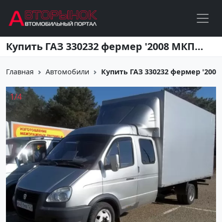
Перейти к основному содержанию
Купить ГАЗ 330232 фермер '2008 МКПП (2500/128 л.с.) Бензин инжектор Кропоткин цвет белый Фургон по цене 520000 рублей, объявление №3968 на сайте Авторынок23
Главная
Автомобили
Купить ГАЗ 330232 фермер '2008 
1
/
4