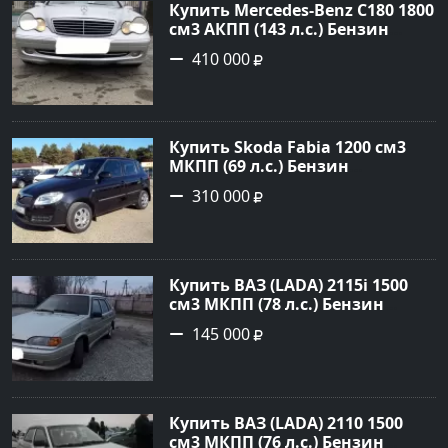
Купить Mercedes-Benz C180 1800
см3 АКПП (143 л.с.) Бензин
инжектор в Тимашевск : цвет
410 000
Серебряный Седан 2006 года по
цене 410000 рублей,
объявление №23786 на сайте
Авторынок23
Купить Skoda Fabia 1200 см3
МКПП (69 л.с.) Бензин
инжектор в Кропоткин: цвет
310 000
черный Хетчбэк 2010 года по
цене 310000 рублей,
объявление №5274 на сайте
Авторынок23
Купить ВАЗ (LADA) 2115i 1500
см3 МКПП (78 л.с.) Бензин
инжектор в Брюховецкая: цвет
145 000
Золотой Седан 2003 года по
цене 145000 рублей,
объявление №21668 на сайте
Авторынок23
Купить ВАЗ (LADA) 2110 1500
см3 МКПП (76 л.с.) Бензин