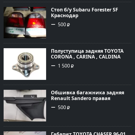
Стоп б/у Subaru Forester SF
Краснодар
500
Полуступица задняя TOYOTA
CORONA , CARINA , CALDINA
2WD 1992-2001г Краснодар
1 500
Обшивка багажника задняя
Renault Sandero правая
Кропоткин
500
Габарит TOYOTA CHASER 96-01