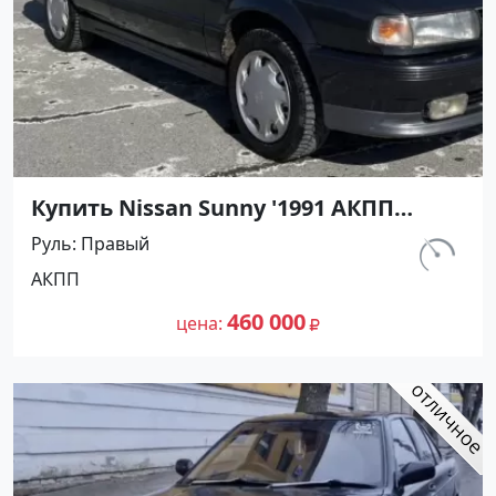
Купить Nissan Sunny '1991 АКПП
(1400/75 л.с.) Бензин инжектор
Руль
Правый
Тамань цвет Черный Седан по цене
км.
АКПП
460000 рублей, объявление №27493
320 000
на сайте Авторынок23
460 000
цена