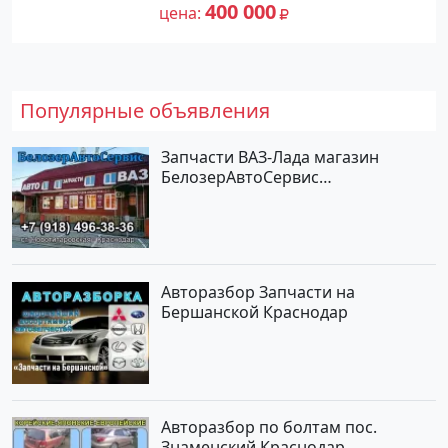
№27476 на сайте Авторынок23
400 000
цена
Популярные объявления
Запчасти ВАЗ-Лада магазин
БелозерАвтоСервис
Новотитаровская
Авторазбор Запчасти на
Бершанской Краснодар
Авторазбор по болтам пос.
Знаменский Краснодар