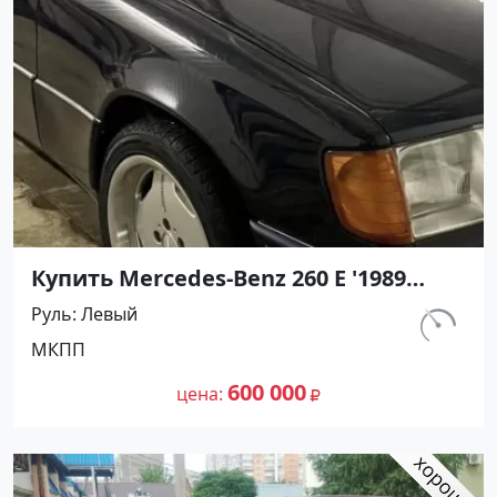
Купить Mercedes-Benz 260 Е '1989
МКПП (2600/160 л.с.) Бензин
Руль
Левый
инжектор Армавир цвет Черный
км.
МКПП
Седан по цене 600000 рублей,
296 750
объявление №27426 на сайте
600 000
цена
Авторынок23