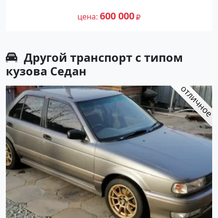
2002 года по цене 600000 рублей,
170 000
объявление №27226 на сайте
600 000
цена
Авторынок23
Другой транспорт с типом
кузова Седан