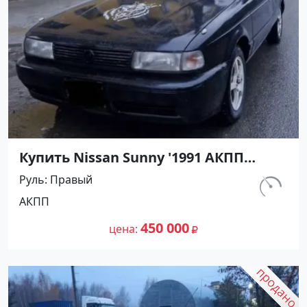
Купить Nissan Sunny '1991 АКПП
(1400/75 л.с.) Бензин инжектор
Руль
Правый
Мостовской цвет Черный Седан по
км.
АКПП
цене 450000 рублей, объявление
230 800
№27489 на сайте Авторынок23
450 000
цена