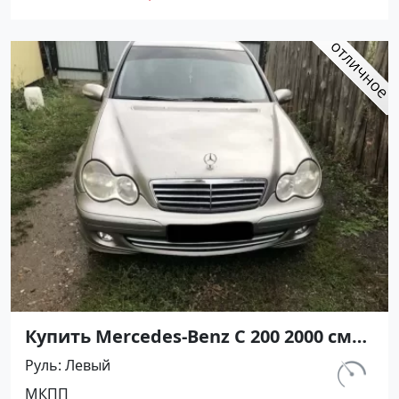
Авторынок23
Купить Mercedes-Benz С 200 2000 см3
МКПП (163 л.с.) Бензин инжектор в
Руль
Левый
Крымск: цвет Сеебристый Седан
км.
МКПП