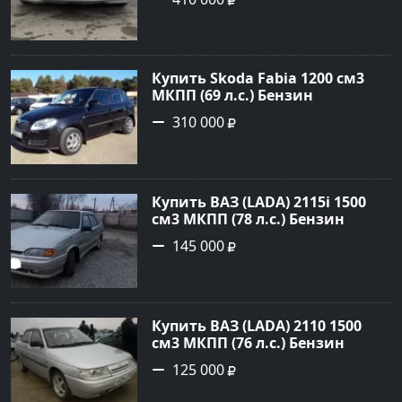
Серебряный Седан 2006 года по
цене 410000 рублей,
объявление №23786 на сайте
Авторынок23
Купить Skoda Fabia 1200 см3
МКПП (69 л.с.) Бензин
инжектор в Кропоткин: цвет
310 000
черный Хетчбэк 2010 года по
цене 310000 рублей,
объявление №5274 на сайте
Авторынок23
Купить ВАЗ (LADA) 2115i 1500
см3 МКПП (78 л.с.) Бензин
инжектор в Брюховецкая: цвет
145 000
Золотой Седан 2003 года по
цене 145000 рублей,
объявление №21668 на сайте
Авторынок23
Купить ВАЗ (LADA) 2110 1500
см3 МКПП (76 л.с.) Бензин
инжектор в Новороссийск:
125 000
цвет белый Седан 2004 года по
цене 125000 рублей,