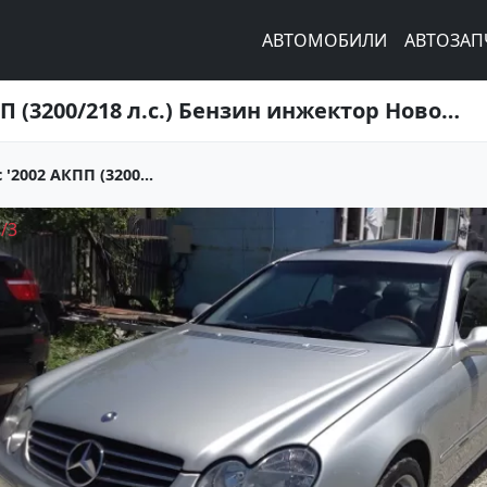
АВТОМОБИЛИ
АВТОЗАП
Купить Mercedes-Benz CLK-класс '2002 АКПП (3200/218 л.с.) Бензин инжектор Новороссийск цвет серебро Купе по цене 465000 рублей, объявление №4204 на сайте Авторынок23
'2002 АКПП (3200...
1
/
3