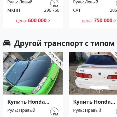
Руль
Левый
Руль
Левый
МКПП (2600/160
CVT (1992/109 л.с
км.
МКПП
296 750
CVT
205
л.с.) Бензин
Дизель
инжектор
турбонаддув
600 000
750 000
цена
цена
Армавир цвет
Краснодар цвет
Черный Седан по
Бордовый Хетч
цене 600000
по цене 750000
Другой транспорт с типом
рублей,
рублей,
объявление
объявление
№27426 на сайте
№27410 на сайт
Авторынок23
Авторынок23
Купить Honda
Купить Honda
Integra 1600 см3
Integra 2000 см3
Руль
Правый
Руль
Правый
АКПП (120 л.с.)
АКПП (120 л.с.)
км.