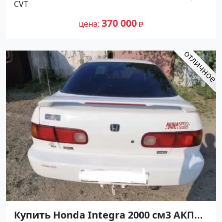
CVT
370000 рублей, объявление №27199
265 000
на сайте Авторынок23
370 000
цена
Купить Honda Integra 2000 см3 АКПП