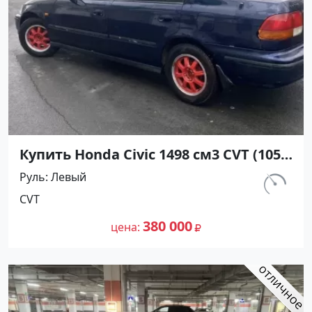
Купить Honda Civic 1498 см3 CVT (105
л.с.) Бензин инжектор в Славянск на
Руль
Левый
Кубани: цвет Темно синий Седан
км.
CVT
2001 года по цене 380000 рублей,
150 000
объявление №27229 на сайте
380 000
цена
Авторынок23