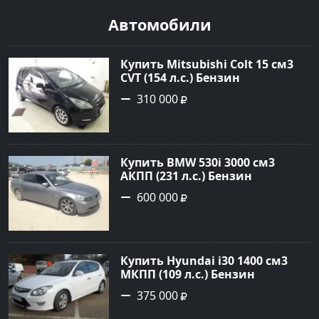
Автомобили
Купить Mitsubishi Colt 15 см3
CVT (154 л.с.) Бензин
турбонаддув в Краснодар:
310 000
цвет Чёрный металик Хетчбэк
2003 года по цене 310000
рублей, объявление №18731 на
сайте Авторынок23
Купить BMW 530i 3000 см3
АКПП (231 л.с.) Бензин
инжектор в Новороссийск:
600 000
цвет серый Седан 2004 года по
цене 600000 рублей,
объявление №1650 на сайте
Авторынок23
Купить Hyundai i30 1400 см3
МКПП (109 л.с.) Бензин
инжектор в Кропоткин: цвет
375 000
белый Хетчбэк 2011 года по
цене 375000 рублей,