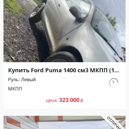
Купить Ford Puma 1400 см3 МКПП (125
л.с.) Бензин инжектор в Армавир:
Руль
Левый
цвет Серебристый Купе 1999 года по
км.
МКПП
цене 323000 рублей, объявление
130 000
№25116 на сайте Авторынок23
323 000
цена