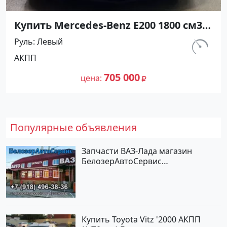
Купить Mercedes-Benz Е200 1800 см3
АКПП (184 л.с.) Бензин инжектор в
Руль
Левый
Новороссийск : цвет Черный Купе
км.
АКПП
2012 года по цене 705000 рублей,
150 000
объявление №22751 на сайте
705 000
цена
Авторынок23
Популярные объявления
Запчасти ВАЗ-Лада магазин
БелозерАвтоСервис
Новотитаровская
Купить Toyota Vitz '2000 АКПП