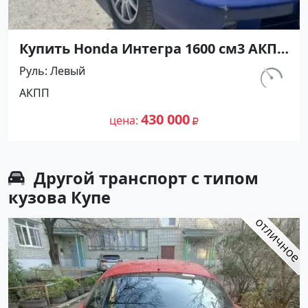
Купить Honda Интегра 1600 см3 АКПП
(120 л.с.) Бензин инжектор в Крымск:
Руль
Левый
цвет Сирий Купе 1999 года по цене
км.
АКПП
430000 рублей, объявление №26786
110 000
на сайте Авторынок23
430 000
цена
Другой транспорт с типом
кузова Купе