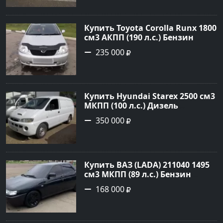
объявление №2972 на сайте
Авторынок23
Купить Toyota Corolla Runx 1800
см3 АКПП (190 л.с.) Бензин
инжектор в Тихорецк: цвет
235 000
Серый Хетчбэк 2002 года по
цене 235000 рублей,
объявление №20303 на сайте
Авторынок23
Купить Hyundai Starex 2500 см3
МКПП (100 л.с.) Дизель
турбонаддув в Краснодар:
350 000
цвет белый Фургон 2014 года
по цене 350000 рублей,
объявление №4078 на сайте
Авторынок23
Купить ВАЗ (LADA) 211040 1495
см3 МКПП (89 л.с.) Бензин
инжектор в Краснодвр: цвет
168 000
Черный Седан 2007 года по
цене 168000 рублей,
объявление №24857 на сайте
Авторынок23