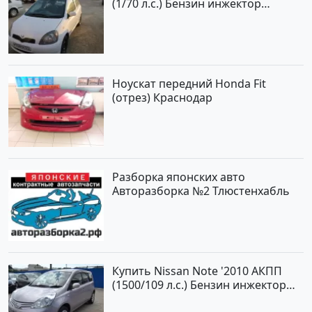
(1/70 л.с.) Бензин инжектор
Краснодар цвет Белый Хетчбэк по
цене 194000 рублей, объявление
№15521 на сайте Авторынок23
Ноускат передний Honda Fit
(отрез) Краснодар
Разборка японских авто
Авторазборка №2 Тлюстенхабль
Купить Nissan Note '2010 АКПП
(1500/109 л.с.) Бензин инжектор
Краснодар цвет ЛАВАНДА Хетчбэк