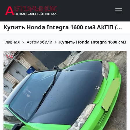
Перейти к основному содержанию
Купить Honda Integra 1600 см3 АКПП (120 л.с.) Бензин инжектор в Новобейсугская: цвет Зеленый Купе 1999 года по цене 434000 рублей, объявление №26811 на сайте Авторынок23
Главная
Автомобили
Купить Honda Integra 1600 см3 АКП
1
/
4