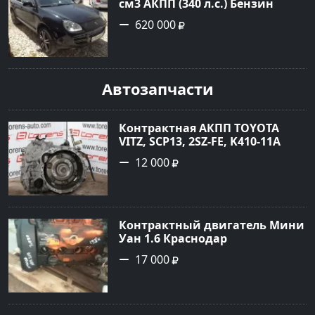
см3 АКПП (340 л.с.) Бензин
турбонаддув в Новороссийск:
620 000
цвет черный Внедорожник
2004 года по цене 620000
рублей, объявление №1771 на
сайте Авторынок23
Автозапчасти
Контрактная АКПП TOYOTA
VITZ, SCP13, 2SZ-FE, K410-11A
Ростов
12 000
Контрактный двигатель Мини
Уан 1.6 Краснодар
17 000