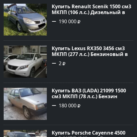
Купить Renault Scenik 1500 см3
МКПП (106 л.с.) Дизельный в
Белореченск: цвет Голубой
190 000
Универсал 2007 года по цене
190000 рублей, объявление
№20133 на сайте Авторынок23
Купить Lexus RX350 3456 см3
МКПП (277 л.с.) Бензиновый в
Краснодар: цвет
2
Перламутрово-белый
Универсал 2011 года по цене
1.67877 рублей, объявление
№3746 на сайте Авторынок23
Купить ВАЗ (LADA) 21099 1500
см3 МКПП (78 л.с.) Бензин
инжектор в Гостагаевская :
180 000
цвет Серебряный Седан 2001
года по цене 180000 рублей,
объявление №23890 на сайте
Авторынок23
Купить Porsche Cayenne 4500