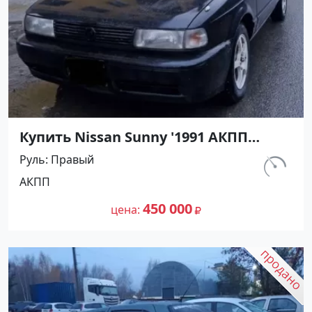
Купить Nissan Sunny '1991 АКПП
(1400/75 л.с.) Бензин инжектор
Руль
Правый
Мостовской цвет Черный Седан по
км.
АКПП
цене 450000 рублей, объявление
230 800
№27489 на сайте Авторынок23
450 000
цена