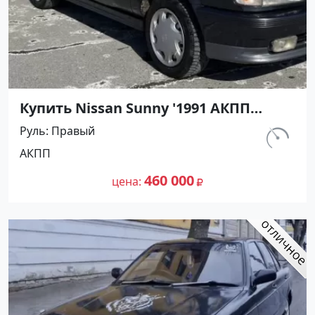
Купить Nissan Sunny '1991 АКПП
(1400/75 л.с.) Бензин инжектор
Руль
Правый
Тамань цвет Черный Седан по цене
км.
АКПП
460000 рублей, объявление №27493
320 000
на сайте Авторынок23
460 000
цена