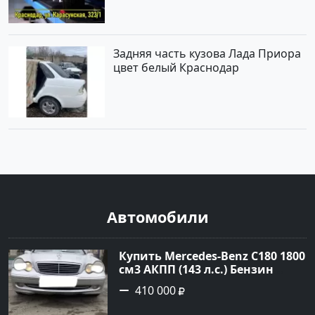
Задняя часть кузова Лада Приора
цвет белый Краснодар
Автомобили
Купить Mercedes-Benz C180 1800
см3 АКПП (143 л.с.) Бензин
инжектор в Тимашевск : цвет
410 000
Серебряный Седан 2006 года по
цене 410000 рублей,