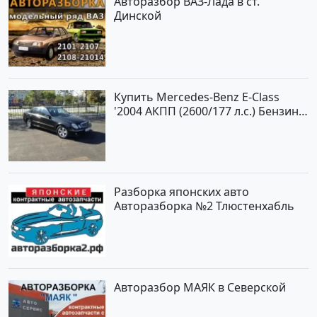
Авторазбор ВАЗ-Лада в ст.
Динской
Купить Mercedes-Benz E-Class
'2004 АКПП (2600/177 л.с.) Бензин
инжектор Новороссийск цвет
черный Седан по цене 620000
рублей, объявление №2192 на
сайте Авторынок23
Разборка японских авто
Авторазборка №2 Тлюстенхабль
Авторазбор МАЯК в Северской