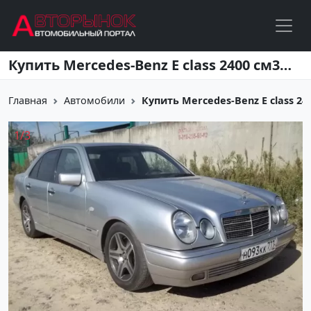
Перейти к основному содержанию
Купить Mercedes-Benz E class 2400 см3 АКПП (198 л.с.) Бензин инжектор в Тихорецк: цвет Серебро Седан 1998 года по цене 280000 рублей, объявление №2207 на сайте Авторынок23
Главная
Автомобили
Купить Mercedes-Benz E class 240
1
/
3