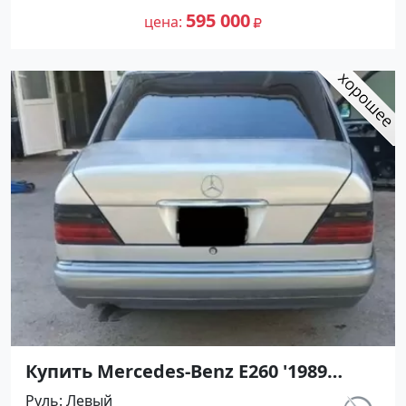
№27428 на сайте Авторынок23
595 000
цена
Купить Mercedes-Benz E260 '1989
МКПП (2598/160 л.с.) Бензин
Руль
Левый