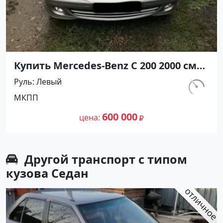
Купить Mercedes-Benz С 200 2000 см3
МКПП (163 л.с.) Бензин инжектор в
Руль
Левый
Крымск: цвет Сеебристый Седан
км.
МКПП
2002 года по цене 600000 рублей,
170 000
объявление №27226 на сайте
600 000
цена
Авторынок23
Другой транспорт с типом
кузова Седан