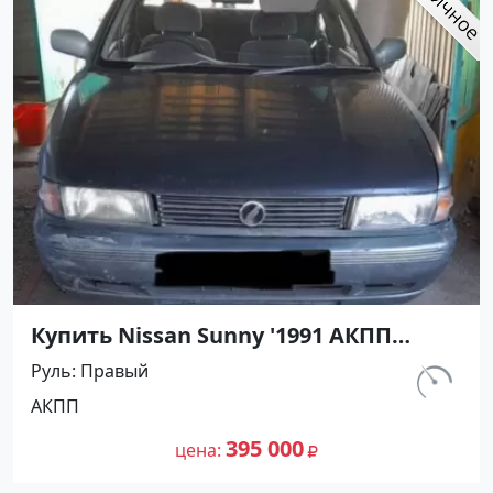
Купить Nissan Sunny '1991 АКПП
(1400/75 л.с.) Бензин инжектор
Руль
Правый
Кореновск цвет Серый Седан по
км.
АКПП
цене 395000 рублей, объявление
302 156
№27500 на сайте Авторынок23
395 000
цена