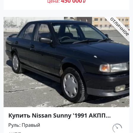
450 000
цена
Купить Nissan Sunny '1991 АКПП
(1400/75 л.с.) Бензин инжектор
Руль
Правый
Тамань цвет Черный Седан по цене
км.