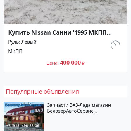
Купить Nissan Санни '1995 МКПП
(1400/90 л.с.) Бензин карбюратор
Руль
Левый
Абинск цвет Серебристый Седан по
км.
МКПП
цене 400000 рублей, объявление
540 000
№27476 на сайте Авторынок23
400 000
цена
Популярные объявления
Запчасти ВАЗ-Лада магазин
БелозерАвтоСервис
Новотитаровская