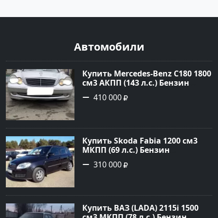
Автомобили
Купить Mercedes-Benz C180 1800
см3 АКПП (143 л.с.) Бензин
инжектор в Тимашевск : цвет
410 000
Серебряный Седан 2006 года по
цене 410000 рублей,
объявление №23786 на сайте
Авторынок23
Купить Skoda Fabia 1200 см3
МКПП (69 л.с.) Бензин
инжектор в Кропоткин: цвет
310 000
черный Хетчбэк 2010 года по
цене 310000 рублей,
объявление №5274 на сайте
Авторынок23
Купить ВАЗ (LADA) 2115i 1500
см3 МКПП (78 л.с.) Бензин