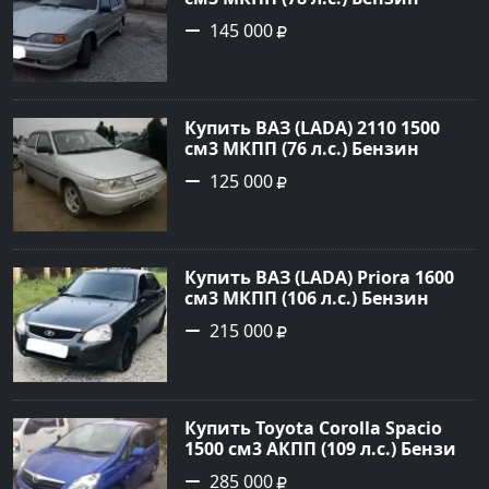
инжектор в Брюховецкая: цвет
145 000
Золотой Седан 2003 года по
цене 145000 рублей,
объявление №21668 на сайте
Авторынок23
Купить ВАЗ (LADA) 2110 1500
см3 МКПП (76 л.с.) Бензин
инжектор в Новороссийск:
125 000
цвет белый Седан 2004 года по
цене 125000 рублей,
объявление №602 на сайте
Авторынок23
Купить ВАЗ (LADA) Priora 1600
см3 МКПП (106 л.с.) Бензин
инжектор в Темрюк : цвет
215 000
Серый Седан 2014 года по цене
215000 рублей, объявление
№22575 на сайте Авторынок23
Купить Toyota Corolla Spacio
1500 см3 АКПП (109 л.с.) Бензин
инжектор в Новороссийск:
285 000