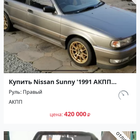
Купить Nissan Sunny '1991 АКПП
(1400/75 л.с.) Бензин инжектор
Руль
Правый
Воронежская цвет Серый Седан по
км.
АКПП
цене 420000 рублей, объявление
297 460
№27501 на сайте Авторынок23
420 000
цена