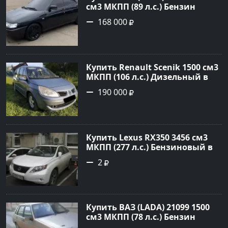
см3 МКПП (89 л.с.) Бензин
инжектор в Краснодвр: цвет
168 000
Черный Седан 2007 года по
цене 168000 рублей,
объявление №24857 на сайте
Авторынок23
Купить Renault Scenik 1500 см3
МКПП (106 л.с.) Дизельный в
Белореченск: цвет Голубой
190 000
Универсал 2007 года по цене
190000 рублей, объявление
№20133 на сайте Авторынок23
Купить Lexus RX350 3456 см3
МКПП (277 л.с.) Бензиновый в
Краснодар: цвет
2
Перламутрово-белый
Универсал 2011 года по цене
1.67877 рублей, объявление
№3746 на сайте Авторынок23
Купить ВАЗ (LADA) 21099 1500
см3 МКПП (78 л.с.) Бензин
инжектор в Гостагаевская :