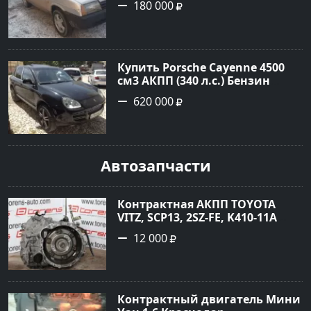
180 000
цвет Серебряный Седан 2001
года по цене 180000 рублей,
объявление №23890 на сайте
Авторынок23
Купить Porsche Cayenne 4500
см3 АКПП (340 л.с.) Бензин
турбонаддув в Новороссийск:
620 000
цвет черный Внедорожник
2004 года по цене 620000
рублей, объявление №1771 на
сайте Авторынок23
Автозапчасти
Контрактная АКПП TOYOTA
VITZ, SCP13, 2SZ-FE, K410-11A
Ростов
12 000
Контрактный двигатель Мини