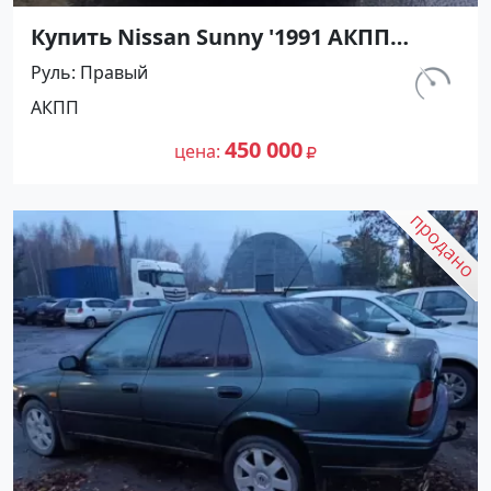
Купить Nissan Sunny '1991 АКПП
(1400/75 л.с.) Бензин инжектор
Руль
Правый
Мостовской цвет Черный Седан по
км.
АКПП
цене 450000 рублей, объявление
230 800
№27489 на сайте Авторынок23
450 000
цена