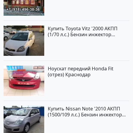
Новотитаровская
Купить Toyota Vitz '2000 АКПП
(1/70 л.с.) Бензин инжектор
Краснодар цвет Белый Хетчбэк по
цене 194000 рублей, объявление
№15521 на сайте Авторынок23
Ноускат передний Honda Fit
(отрез) Краснодар
Купить Nissan Note '2010 АКПП
(1500/109 л.с.) Бензин инжектор
Краснодар цвет ЛАВАНДА Хетчбэк
по цене 419000 рублей,
объявление №1457 на сайте