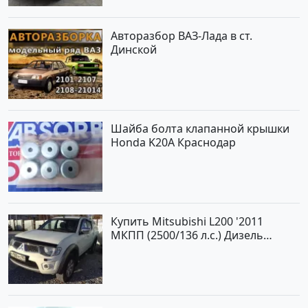
Авторынок23
Авторазбор ВАЗ-Лада в ст.
Динской
Шайба болта клапанной крышки
Honda K20A Краснодар
Купить Mitsubishi L200 '2011
МКПП (2500/136 л.с.) Дизель
турбонаддув Новороссийск цвет
белый Пикап по цене 1000000
рублей, объявление №562 на
сайте Авторынок23