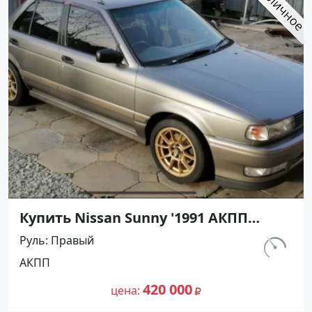
Купить Nissan Sunny '1991 АКПП
(1400/75 л.с.) Бензин инжектор
Руль
Правый
Воронежская цвет Серый Седан по
км.
АКПП
цене 420000 рублей, объявление
297 460
№27501 на сайте Авторынок23
420 000
цена