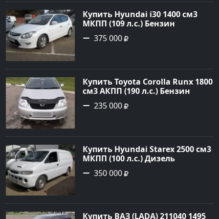
Авторынок23
Купить Hyundai i30 1400 см3
МКПП (109 л.с.) Бензин
инжектор в Кропоткин: цвет
375 000
белый Хетчбэк 2011 года по
цене 375000 рублей,
объявление №2972 на сайте
Авторынок23
Купить Toyota Corolla Runx 1800
см3 АКПП (190 л.с.) Бензин
инжектор в Тихорецк: цвет
235 000
Серый Хетчбэк 2002 года по
цене 235000 рублей,
объявление №20303 на сайте
Авторынок23
Купить Hyundai Starex 2500 см3
МКПП (100 л.с.) Дизель
турбонаддув в Краснодар:
350 000
цвет белый Фургон 2014 года
по цене 350000 рублей,
объявление №4078 на сайте
Авторынок23
Купить ВАЗ (LADA) 211040 1495