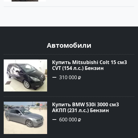
Автомобили
Купить Mitsubishi Colt 15 см3
CVT (154 л.с.) Бензин
турбонаддув в Краснодар:
310 000
цвет Чёрный металик Хетчбэк
2003 года по цене 310000
рублей, объявление №18731 на
сайте Авторынок23
Купить BMW 530i 3000 см3
АКПП (231 л.с.) Бензин
инжектор в Новороссийск:
600 000
цвет серый Седан 2004 года по
цене 600000 рублей,
объявление №1650 на сайте