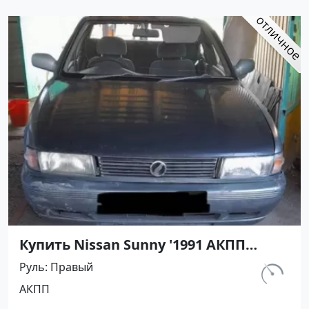
Купить Nissan Sunny '1991 АКПП
(1400/75 л.с.) Бензин инжектор
Руль
Правый
Кореновск цвет Серый Седан по
км.
АКПП
цене 395000 рублей, объявление
302 156