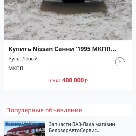
Купить Nissan Санни '1995 МКПП
(1400/90 л.с.) Бензин карбюратор
Руль
Левый
Абинск цвет Серебристый Седан по
км.
МКПП
цене 400000 рублей, объявление
540 000
№27476 на сайте Авторынок23
400 000
цена
Популярные объявления
Запчасти ВАЗ-Лада магазин
БелозерАвтоСервис