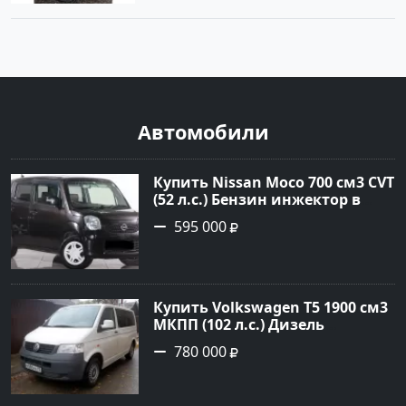
Автомобили
Купить Nissan Moco 700 см3 CVT
(52 л.с.) Бензин инжектор в
Кропоткин: цвет Коричневый
595 000
Хетчбэк 2014 года по цене
595000 рублей, объявление
№22431 на сайте Авторынок23
Купить Volkswagen Т5 1900 см3
МКПП (102 л.с.) Дизель
турбонаддув в Кропоткин:
780 000
цвет белый Микроавтобус 2007
года по цене 780000 рублей,
объявление №2368 на сайте