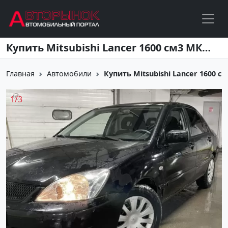
Перейти к основному содержанию
Купить Mitsubishi Lancer 1600 см3 МКПП (98 л.с.) Бензин инжектор в Ладожская : цвет Черный Седан 2007 года по цене 505000 рублей, объявление №23792 на сайте Авторынок23
Главная
Автомобили
Купить Mitsubishi Lancer 1600 см3
1
/
3