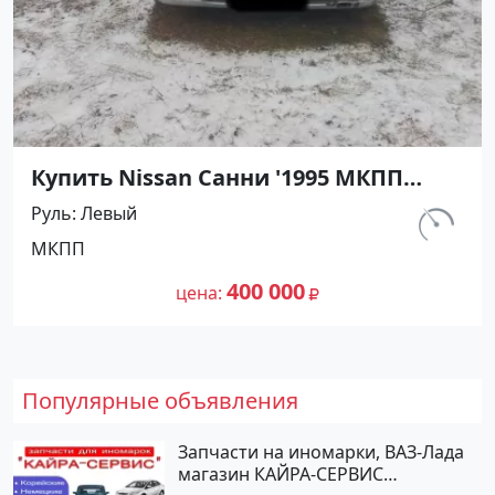
Купить Nissan Санни '1995 МКПП
(1400/90 л.с.) Бензин карбюратор
Руль
Левый
Абинск цвет Серебристый Седан по
км.
МКПП
цене 400000 рублей, объявление
540 000
№27476 на сайте Авторынок23
400 000
цена
Популярные объявления
Запчасти на иномарки, ВАЗ-Лада
магазин КАЙРА-СЕРВИС