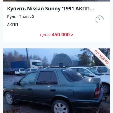
Купить Nissan Sunny '1991 АКПП
(1400/75 л.с.) Бензин инжектор
Руль
Правый
Мостовской цвет Черный Седан по
км.
АКПП
цене 450000 рублей, объявление
230 800
№27489 на сайте Авторынок23
450 000
цена