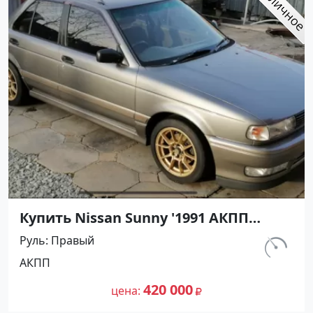
Купить Nissan Sunny '1991 АКПП
(1400/75 л.с.) Бензин инжектор
Руль
Правый
Воронежская цвет Серый Седан по
км.
АКПП
цене 420000 рублей, объявление
297 460
№27501 на сайте Авторынок23
420 000
цена