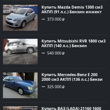
Авторынок23
Купить Mazda Demio 1300 см3
АКПП (91 л.с.) Бензин инжектор
в Краснодар: цвет голубой
373 000
Хетчбэк 2010 года по цене
373000 рублей, объявление
№668 на сайте Авторынок23
Купить Mitsubishi RVR 1800 см3
АКПП (140 л.с.) Бензин
инжектор в Тихорецк: цвет
540 000
Серый Минивэн 1998 года по
цене 540000 рублей,
объявление №19122 на сайте
Авторынок23
Купить Mercedes-Benz E 200
2000 см3 АКПП (136 л.с.) Бензин
инжектор в Новороссийск:
325 000
цвет голубой металик Седан
1997 года по цене 325000
рублей, объявление №1128 на
сайте Авторынок23
Купить ВАЗ (LADA) 21160 1600