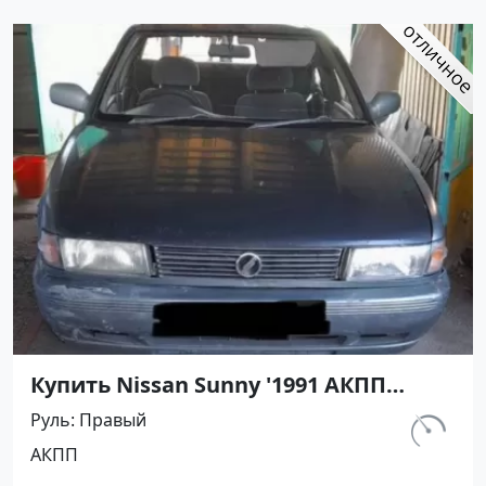
Купить Nissan Sunny '1991 АКПП
(1400/75 л.с.) Бензин инжектор
Руль
Правый
Кореновск цвет Серый Седан по
км.
АКПП
цене 395000 рублей, объявление
302 156