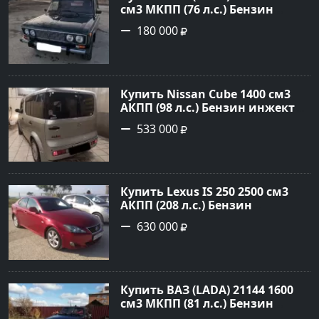
см3 МКПП (76 л.с.) Бензин
карбюратор в Некрасовская:
180 000
цвет Зеленый Седан 2001 года
по цене 180000 рублей,
объявление №21352 на сайте
Авторынок23
Купить Nissan Cube 1400 см3
АКПП (98 л.с.) Бензин инжектор
в Тихорецк: цвет Серый
533 000
Универсал 2003 года по цене
533000 рублей, объявление
№20986 на сайте Авторынок23
Купить Lexus IS 250 2500 см3
АКПП (208 л.с.) Бензин
инжектор в Новороссийск:
630 000
цвет красный металлик Седан
2007 года по цене 630000
рублей, объявление №1685 на
сайте Авторынок23
Купить ВАЗ (LADA) 21144 1600
см3 МКПП (81 л.с.) Бензин
инжектор в Горное Лоо: цвет