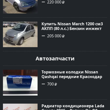
220 000
цвет серебро Хетчбэк 2002 года
по цене 220000 рублей,
объявление №1701 на сайте
Авторынок23
Купить Nissan March 1200 см3
АКПП (80 л.с.) Бензин инжектор
в Новороссийск: цвет серебро
205 000
Хетчбэк 2003 года по цене
205000 рублей, объявление
№1684 на сайте Авторынок23
Автозапчасти
Тормозные колодки Nissan
Qashqai передние Краснодар
700
Радиатор кондиционера Lada