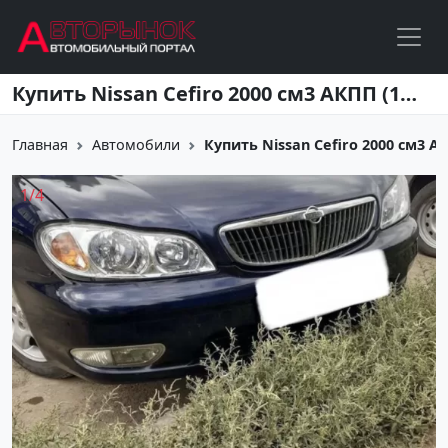
Перейти к основному содержанию
Купить Nissan Cefiro 2000 см3 АКПП (155 л.с.) Бензин инжектор в Варениковская : цвет Синий Седан 2001 года по цене 360000 рублей, объявление №22239 на сайте Авторынок23
Главная
Автомобили
Купить Nissan Cefiro 2000 см3 АКПП
1
/
4