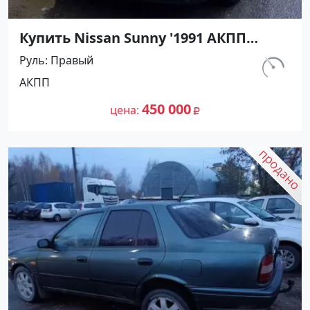
Купить Nissan Sunny '1991 АКПП
(1400/75 л.с.) Бензин инжектор
Руль
Правый
Мостовской цвет Черный Седан по
км.
АКПП
цене 450000 рублей, объявление
230 800
№27489 на сайте Авторынок23
450 000
цена