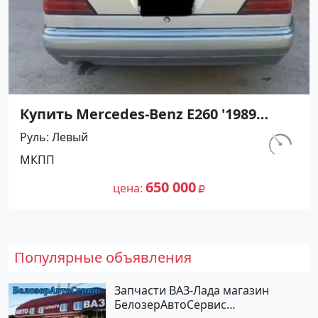
Купить Mercedes-Benz E260 '1989
МКПП (2598/160 л.с.) Бензин
Руль
Левый
инжектор Ахтырский цвет
км.
МКПП
Серебристый Седан по цене 650000
290 762
рублей, объявление №27427 на сайте
650 000
цена
Авторынок23
Популярные объявления
Запчасти ВАЗ-Лада магазин
БелозерАвтоСервис