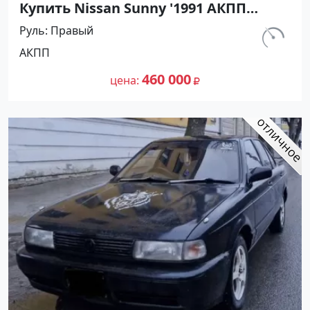
Купить Nissan Sunny '1991 АКПП
(1400/75 л.с.) Бензин инжектор
Руль
Правый
Тамань цвет Черный Седан по цене
км.
АКПП
460000 рублей, объявление №27493
320 000
на сайте Авторынок23
460 000
цена