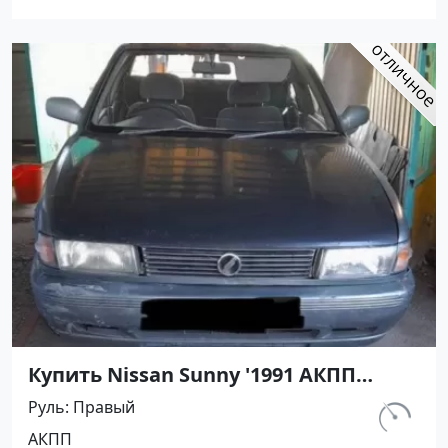
Купить Nissan Sunny '1991 АКПП
(1400/75 л.с.) Бензин инжектор
Руль
Правый
Кореновск цвет Серый Седан по
км.
АКПП
цене 395000 рублей, объявление
302 156