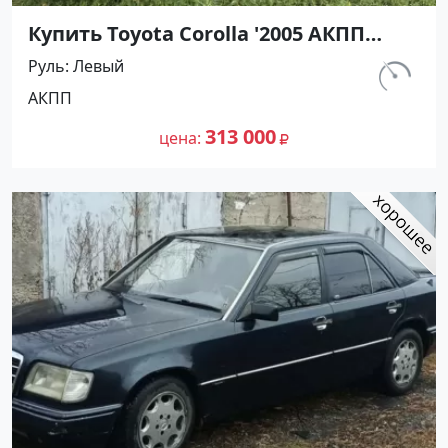
Купить Toyota Corolla '2005 АКПП
(1600/110 л.с.) Бензин инжектор
Руль
Левый
Курганинск цвет Серебристый Седан
км.
АКПП
по цене 313000 рублей, объявление
215 321
№27430 на сайте Авторынок23
313 000
цена