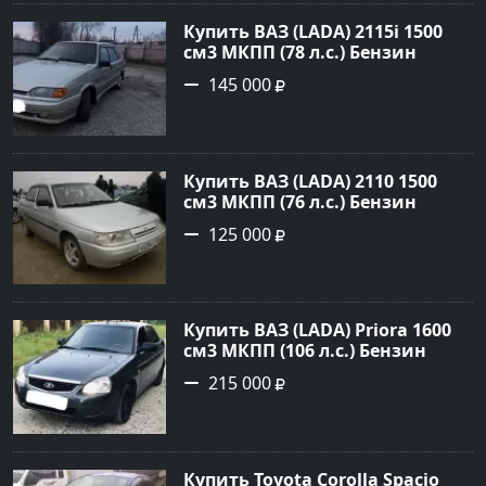
Авторынок23
Купить ВАЗ (LADA) 2115i 1500
см3 МКПП (78 л.с.) Бензин
инжектор в Брюховецкая: цвет
145 000
Золотой Седан 2003 года по
цене 145000 рублей,
объявление №21668 на сайте
Авторынок23
Купить ВАЗ (LADA) 2110 1500
см3 МКПП (76 л.с.) Бензин
инжектор в Новороссийск:
125 000
цвет белый Седан 2004 года по
цене 125000 рублей,
объявление №602 на сайте
Авторынок23
Купить ВАЗ (LADA) Priora 1600
см3 МКПП (106 л.с.) Бензин
инжектор в Темрюк : цвет
215 000
Серый Седан 2014 года по цене
215000 рублей, объявление
№22575 на сайте Авторынок23
Купить Toyota Corolla Spacio