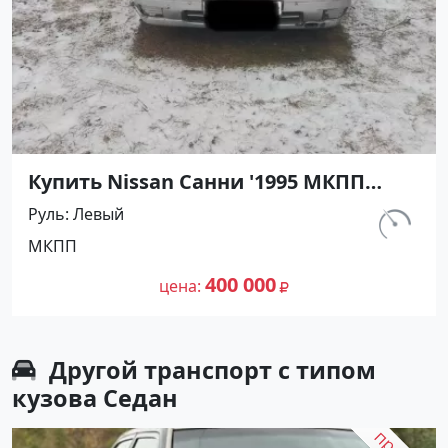
Купить Nissan Санни '1995 МКПП
(1400/90 л.с.) Бензин карбюратор
Руль
Левый
Абинск цвет Серебристый Седан по
км.
МКПП
цене 400000 рублей, объявление
540 000
№27476 на сайте Авторынок23
400 000
цена
Другой транспорт с типом
кузова Седан