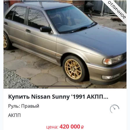
Купить Nissan Sunny '1991 АКПП
(1400/75 л.с.) Бензин инжектор
Руль
Правый
Воронежская цвет Серый Седан по
км.
АКПП
цене 420000 рублей, объявление
297 460
№27501 на сайте Авторынок23
420 000
цена