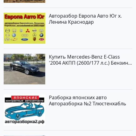
Авторазбор Европа Авто Юг х.
Ленина Краснодар
Купить Mercedes-Benz E-Class
'2004 АКПП (2600/177 л.с.) Бензин
инжектор Новороссийск цвет
черный Седан по цене 620000
рублей, объявление №2192 на
сайте Авторынок23
Разборка японских авто
Авторазборка №2 Тлюстенхабль