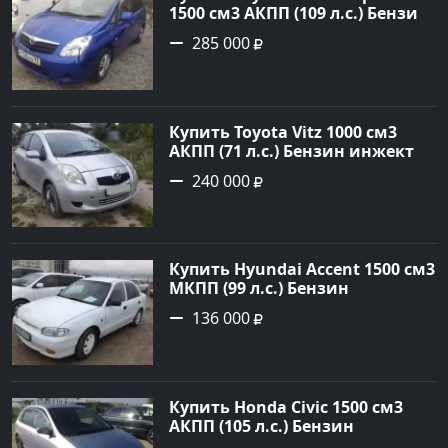
1500 см3 АКПП (109 л.с.) Бензин
инжектор в Новороссийск:
285 000
цвет синий Минивэн 2002 года
по цене 285000 рублей,
объявление №2949 на сайте
Авторынок23
Купить Toyota Vitz 1000 см3
АКПП (71 л.с.) Бензин инжектор
в Раевская: цвет Серебристый
240 000
Хетчбэк 2005 года по цене
240000 рублей, объявление
№22344 на сайте Авторынок23
Купить Hyundai Accent 1500 см3
МКПП (99 л.с.) Бензин
инжектор в Анапа: цвет белый
136 000
Седан 1997 года по цене 136000
рублей, объявление №785 на
сайте Авторынок23
Купить Honda Civic 1500 см3
АКПП (105 л.с.) Бензин
инжектор в Новороссийск: