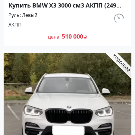
Купить BMW X3 3000 см3 АКПП (249
л.с.) Дизель турбонаддув в
Руль
Левый
Брюховецкая: цвет Синий
км.
АКПП
Внедорожник 2018 года по цене
55 000
510000 рублей, объявление №22893
510 000
цена
на сайте Авторынок23