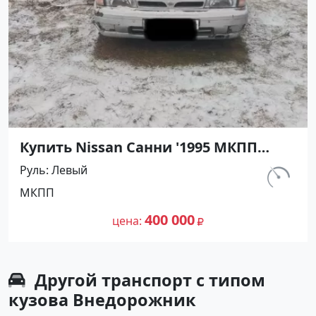
Купить Nissan Санни '1995 МКПП
(1400/90 л.с.) Бензин карбюратор
Руль
Левый
Абинск цвет Серебристый Седан по
км.
МКПП
цене 400000 рублей, объявление
540 000
№27476 на сайте Авторынок23
400 000
цена
Другой транспорт с типом
кузова Внедорожник