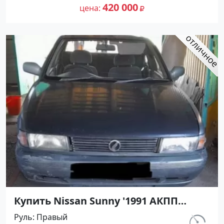
№27501 на сайте Авторынок23
420 000
цена
Купить Nissan Sunny '1991 АКПП
(1400/75 л.с.) Бензин инжектор
Руль
Правый