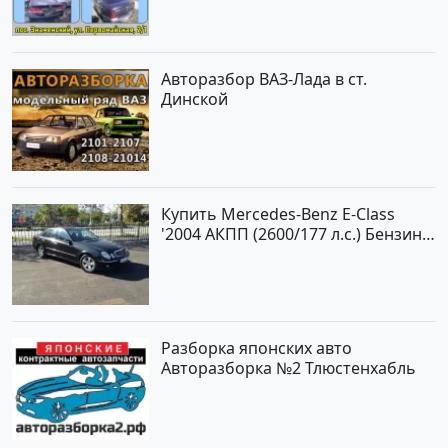
Авторазбор ВАЗ-Лада в ст.
Динской
Купить Mercedes-Benz E-Class
'2004 АКПП (2600/177 л.с.) Бензин
инжектор Новороссийск цвет
черный Седан по цене 620000
рублей, объявление №2192 на
сайте Авторынок23
Разборка японских авто
Авторазборка №2 Тлюстенхабль