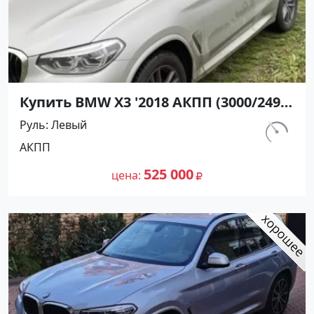
Купить BMW X3 '2018 АКПП (3000/249
л.с.) Дизель турбонаддув Юровка
Руль
Левый
цвет Серебряный Внедорожник по
км.
АКПП
цене 525000 рублей, объявление
130 000
№22865 на сайте Авторынок23
525 000
цена