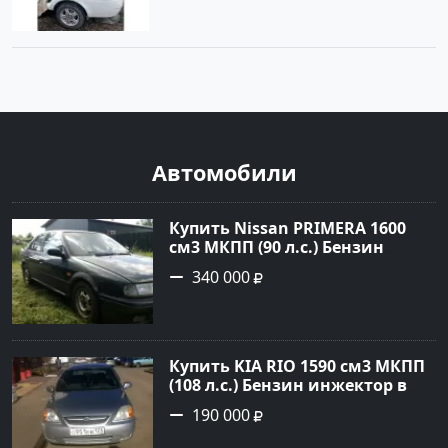
Автомобили
Купить Nissan PRIMERA 1600
см3 МКПП (90 л.с.) Бензин
инжектор в Петровская: цвет
340 000
Зеленый Седан 1994 года по
цене 340000 рублей,
объявление №21558 на сайте
Авторынок23
Купить KIA RIO 1590 см3 МКПП
(108 л.с.) Бензин инжектор в
Краснодар: цвет серебристый
190 000
Седан 2004 года по цене 190000
рублей, объявление №5682 на