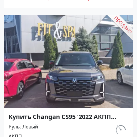
Купить Changan CS95 '2022 АКПП
(2000/233 л.с.) Бензин инжектор
Руль
Левый
Краснодар цвет Серый Внедорожник
км.
АКПП