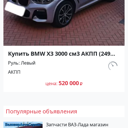
Купить BMW X3 3000 см3 АКПП (249
л.с.) Дизель турбонаддув в Тамань :
Руль
Левый
цвет Серебряный Внедорожник 2018
км.
АКПП
года по цене 520000 рублей,
110 000
объявление №22858 на сайте
520 000
цена
Авторынок23
Популярные объявления
Запчасти ВАЗ-Лада магазин