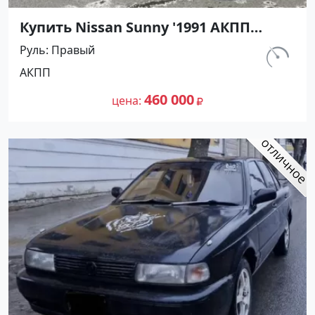
Купить Nissan Sunny '1991 АКПП
(1400/75 л.с.) Бензин инжектор
Руль
Правый
Тамань цвет Черный Седан по цене
км.
АКПП
460000 рублей, объявление №27493
320 000
на сайте Авторынок23
460 000
цена