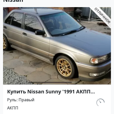
Купить Nissan Sunny '1991 АКПП
(1400/75 л.с.) Бензин инжектор
Руль
Правый
Воронежская цвет Серый Седан по
км.
АКПП
цене 420000 рублей, объявление
297 460