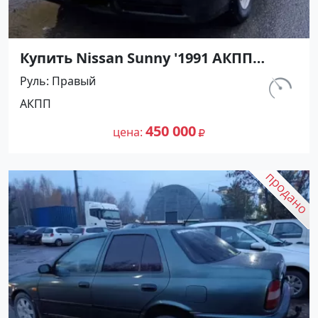
Купить Nissan Sunny '1991 АКПП
(1400/75 л.с.) Бензин инжектор
Руль
Правый
Мостовской цвет Черный Седан по
км.
АКПП
цене 450000 рублей, объявление
230 800
№27489 на сайте Авторынок23
450 000
цена