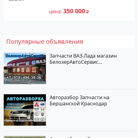
цене 350000 рублей, объявление
93 400
№25239 на сайте Авторынок23
350 000
цена
Популярные объявления
Запчасти ВАЗ-Лада магазин
БелозерАвтоСервис
Новотитаровская
Авторазбор Запчасти на
Бершанской Краснодар