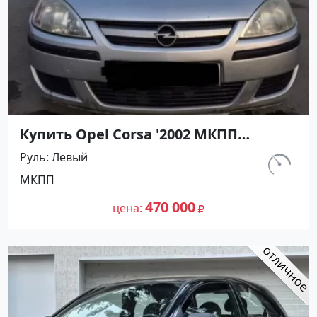
Купить Opel Corsa '2002 МКПП
(1200/75 л.с.) Бензин инжектор
Руль
Левый
Темрюк цвет Серебристый Хетчбэк
км.
МКПП
по цене 470000 рублей, объявление
129 763
№27491 на сайте Авторынок23
470 000
цена