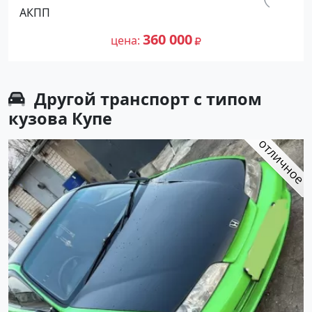
Крымск цвет Белый Седан по цене
км.
АКПП
360000 рублей, объявление №26509
214 000
на сайте Авторынок23
360 000
цена
Другой транспорт с типом
кузова Купе