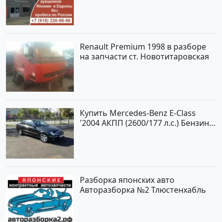
Renault Premium 1998 в разборе
на запчасти ст. Новотитаровская
Купить Mercedes-Benz E-Class
'2004 АКПП (2600/177 л.с.) Бензин
инжектор Новороссийск цвет
черный Седан по цене 620000
рублей, объявление №2192 на
сайте Авторынок23
Разборка японских авто
Авторазборка №2 Тлюстенхабль