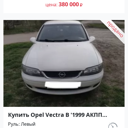
на сайте Авторынок23
380 000
цена
Купить Opel Vectra B '1999 АКПП
(1600/115 л.с.) Бензин инжектор
Руль
Левый