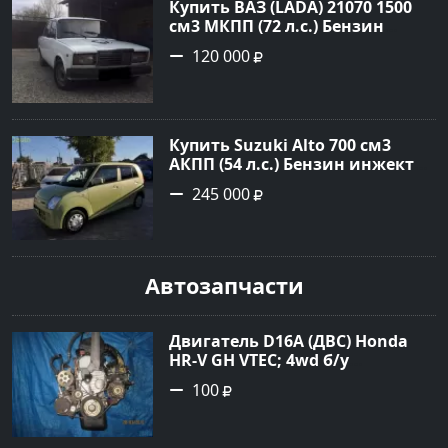
Авторынок23
Купить ВАЗ (LADA) 21070 1500
см3 МКПП (72 л.с.) Бензин
карбюратор в Анапская : цвет
120 000
Белый Седан 2001 года по цене
120000 рублей, объявление
№21170 на сайте Авторынок23
Купить Suzuki Alto 700 см3
АКПП (54 л.с.) Бензин инжектор
в Краснодар: цвет зеленый
245 000
металлик Хетчбэк 2007 года по
цене 245000 рублей,
объявление №278 на сайте
Авторынок23
Автозапчасти
Двигатель D16A (ДВС) Honda
HR-V GH VTEC; 4wd б/у
контрактный Краснодар
100