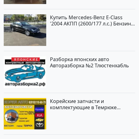
Купить Mercedes-Benz E-Class
'2004 АКПП (2600/177 л.с.) Бензин
инжектор Новороссийск цвет
черный Седан по цене 620000
рублей, объявление №2192 на
сайте Авторынок23
Разборка японских авто
Авторазборка №2 Тлюстенхабль
Корейские запчасти и
комплектующие в Темрюке
магазин КОРЕЯ АВТО