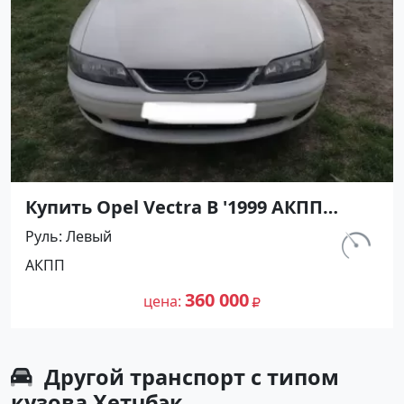
Купить Opel Vectra B '1999 АКПП
(1600/115 л.с.) Бензин инжектор
Руль
Левый
Крымск цвет Белый Седан по цене
км.
АКПП
360000 рублей, объявление №26509
214 000
на сайте Авторынок23
360 000
цена
Другой транспорт с типом
кузова Хетчбэк