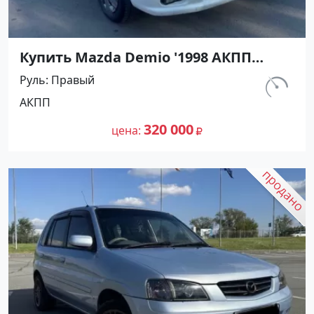
Купить Mazda Demio '1998 АКПП
(1300/83 л.с.) Бензин инжектор
Руль
Правый
Абинск цвет Белый Хетчбэк по цене
км.
АКПП
320000 рублей, объявление №27440
370 000
на сайте Авторынок23
320 000
цена