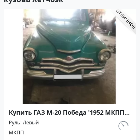
Купить ГАЗ М-20 Победа '1952 МКПП
(2100/52 л.с.) Бензин карбюратор
Руль
Левый
Горячий Ключ цвет Зелёный Хетчбэк
км.
МКПП
по цене 360000 рублей, объявление
10