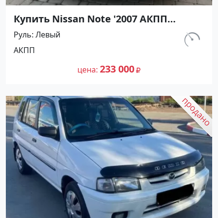
Купить Nissan Note '2007 АКПП
(1400/88 л.с.) Бензин инжектор
Руль
Левый
Троицкая цвет Синий Хетчбэк по
км.
АКПП
цене 233000 рублей, объявление
221 900
№27442 на сайте Авторынок23
233 000
цена