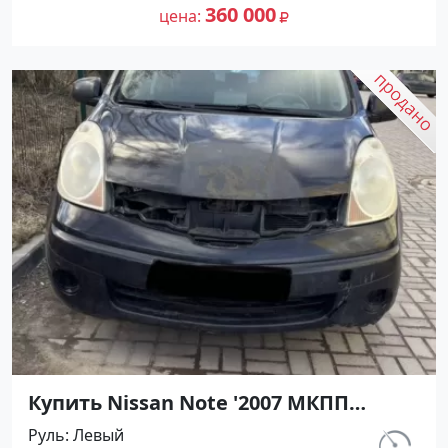
№27461 на сайте Авторынок23
360 000
цена
Купить Nissan Note '2007 МКПП
(1400/88 л.с.) Бензин инжектор
Руль
Левый