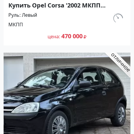
Купить Opel Corsa '2002 МКПП
(1200/75 л.с.) Бензин инжектор
Руль
Левый
Темрюк цвет Серебристый Хетчбэк
км.
МКПП
по цене 470000 рублей, объявление
129 763
№27491 на сайте Авторынок23
470 000
цена