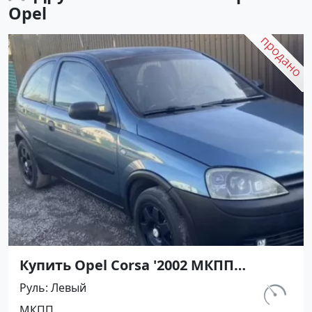
Opel
Купить Opel Corsa '2002 МКПП
(1200/75 л.с.) Бензин инжектор
Руль
Левый
Мирный цвет Синий Хетчбэк по цене
км.
МКПП