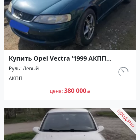
Купить Opel Vectra '1999 АКПП
(1600/115 л.с.) Бензин инжектор
Руль
Левый
Абинск цвет Зеленый Седан по цене
км.
АКПП
380000 рублей, объявление №26514
117 000
на сайте Авторынок23
380 000
цена