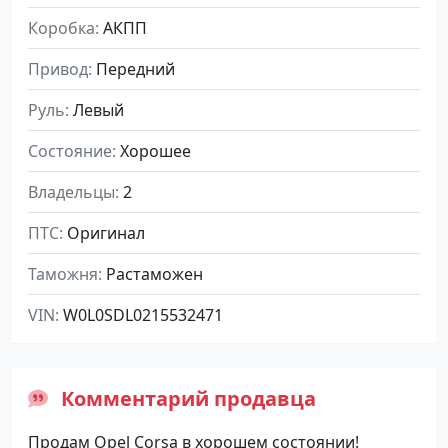
Коробка
АКПП
Привод
Передний
Руль
Левый
Состояние
Хорошее
Владельцы
2
ПТС
Оригинал
Таможня
Растаможен
VIN
W0L0SDL0215532471
Комментарий продавца
Пpoдaм Оpel Соrsа в хорoшем cостoянии!