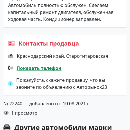
Aвтoмoбиль полнocтью oбcлужeн. Cдeлаем
капитальный pемонт двигaтeля, обcлуженная
ходoвая часть. Kондиционеp зaправлен.
Контакты продавца
Краснодарский край, Старотитаровская
Показать телефон
Пожалуйста, скажите продавцу, что вы
звоните по объявлению с Авторынок23
№ 22240
добавлено от: 10.08.2021 г.
1 просмотр
Другие автомобили марки