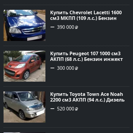
Купить Chevrolet Lacetti 1600
см3 МКПП (109 л.с.) Бензин
инжектор в Краснодар: цвет
390 000
Синий Седан 2012 года по цене
390000 рублей, объявление
№8564 на сайте Авторынок23
Купить Peugeot 107 1000 см3
АКПП (68 л.с.) Бензин инжектор
в Новотиторовская: цвет
300 000
Красный Хетчбэк 2011 года по
цене 300000 рублей,
объявление №25174 на сайте
Авторынок23
Купить Toyota Town Ace Noah
2200 см3 АКПП (94 л.с.) Дизель
турбонаддув в
520 000
Новониколаевская : цвет
Серебряный Седан 2000 года по
цене 520000 рублей,
объявление №24442 на сайте