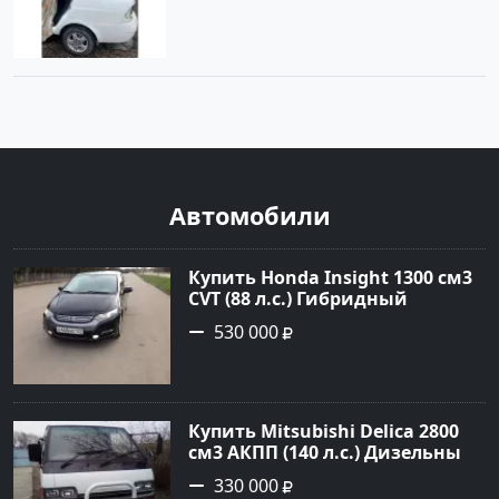
Автомобили
Купить Honda Insight 1300 см3
CVT (88 л.с.) Гибридный
бензиновый в Краснодар: цвет
530 000
Черный Комби 2009 года по
цене 530000 рублей,
объявление №13162 на сайте
Авторынок23
Купить Mitsubishi Delica 2800
см3 АКПП (140 л.с.) Дизельный
в Староминская : цвет Белый
330 000
Минивэн 1992 года по цене