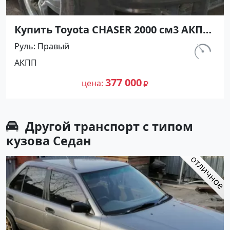
Купить Toyota CHASER 2000 см3 АКПП
(140 л.с.) Бензин инжектор в
Руль
Правый
Белозерный: цвет Серый Седан 1998
км.
АКПП
года по цене 377000 рублей,
337 787
объявление №26919 на сайте
377 000
цена
Авторынок23
Другой транспорт с типом
кузова Седан