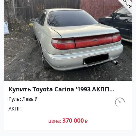
Купить Toyota Carina '1993 АКПП
(1600/116 л.с.) Бензин инжектор
Руль
Левый
Апшеронск цвет Серый Седан по
км.
АКПП
цене 370000 рублей, объявление
357 000
№27325 на сайте Авторынок23
370 000
цена