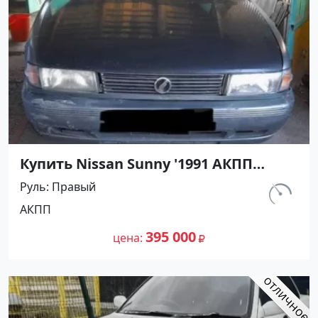
Купить Nissan Sunny '1991 АКПП
(1400/75 л.с.) Бензин инжектор
Руль
Правый
Кореновск цвет Серый Седан по
км.
АКПП
цене 395000 рублей, объявление
302 156
№27500 на сайте Авторынок23
395 000
цена