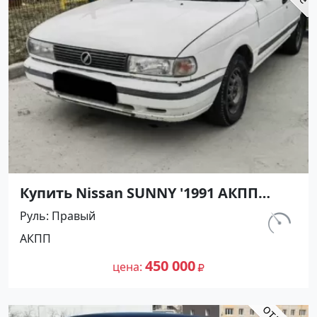
Купить Nissan SUNNY '1991 АКПП
(1400/75 л.с.) Бензин инжектор
Руль
Правый
Армавир цвет Черный Седан по
км.
АКПП
цене 450000 рублей, объявление
298 000
№27499 на сайте Авторынок23
450 000
цена