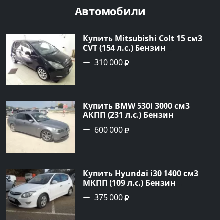
Автомобили
Купить Mitsubishi Colt 15 см3
CVT (154 л.с.) Бензин
турбонаддув в Краснодар:
310 000
цвет Чёрный металик Хетчбэк
2003 года по цене 310000
рублей, объявление №18731 на
сайте Авторынок23
Купить BMW 530i 3000 см3
АКПП (231 л.с.) Бензин
инжектор в Новороссийск:
600 000
цвет серый Седан 2004 года по
цене 600000 рублей,
объявление №1650 на сайте
Авторынок23
Купить Hyundai i30 1400 см3
МКПП (109 л.с.) Бензин
инжектор в Кропоткин: цвет
375 000
белый Хетчбэк 2011 года по
цене 375000 рублей,
объявление №2972 на сайте