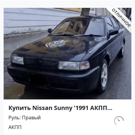
Купить Nissan Sunny '1991 АКПП
(1400/75 л.с.) Бензин инжектор
Руль
Правый
Мостовской цвет Черный Седан по
км.
АКПП
цене 450000 рублей, объявление
230 800