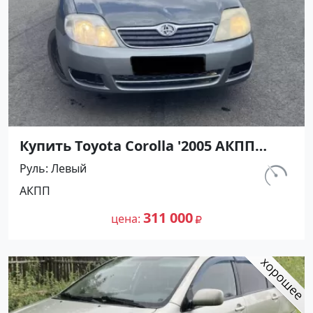
Купить Toyota Corolla '2005 АКПП
(1600/110 л.с.) Бензин инжектор
Руль
Левый
Кореновск цвет Серый Седан по
км.
АКПП
цене 311000 рублей, объявление
237 000
№27432 на сайте Авторынок23
311 000
цена