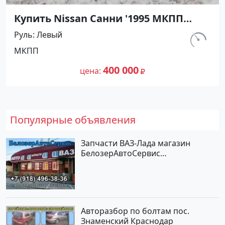
Купить Nissan Санни '1995 МКПП
(1400/90 л.с.) Бензин карбюратор
Руль
Левый
Абинск цвет Серебристый Седан по
км.
МКПП
цене 400000 рублей, объявление
540 000
№27476 на сайте Авторынок23
400 000
цена
Популярные объявления
Запчасти ВАЗ-Лада магазин
БелозерАвтоСервис
Новотитаровская
Авторазбор по болтам пос.
Знаменский Краснодар