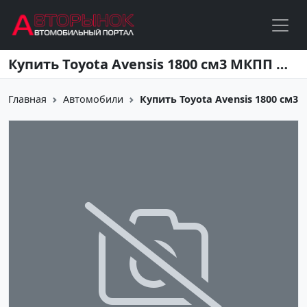
Перейти к основному содержанию
Купить Toyota Avensis 1800 см3 МКПП (124 л.с.) Бензин инжектор в Краснодар: цвет серебристый Седан 2007 года по цене 500000 рублей, объявление №2378 на сайте Авторынок23
Главная
Автомобили
Купить Toyota Avensis 1800 см3 МК