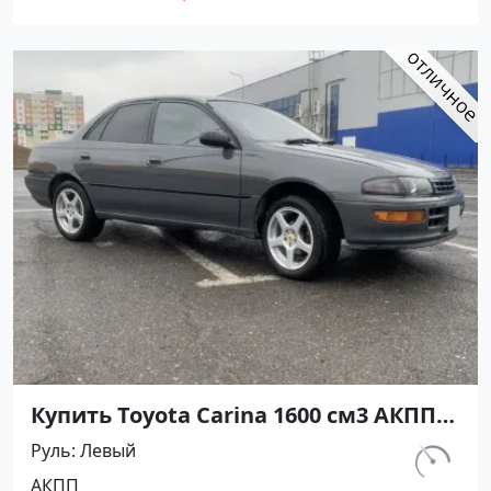
Авторынок23
Купить Toyota Carina 1600 см3 АКПП
(116 л.с.) Бензин инжектор в
Руль
Левый
Павловская: цвет серый Седан 1993
км.
АКПП