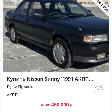
Купить Nissan Sunny '1991 АКПП
(1400/75 л.с.) Бензин инжектор
Руль
Правый
Тамань цвет Черный Седан по цене
км.
АКПП
460000 рублей, объявление №27493
320 000
на сайте Авторынок23
460 000
цена