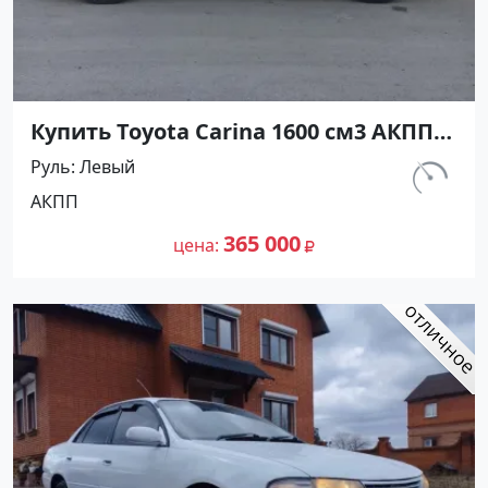
Купить Toyota Carina 1600 см3 АКПП
(116 л.с.) Бензин инжектор в
Руль
Левый
Краснодар: цвет Красный Седан 1993
км.
АКПП
года по цене 365000 рублей,
335 000
объявление №27299 на сайте
365 000
цена
Авторынок23