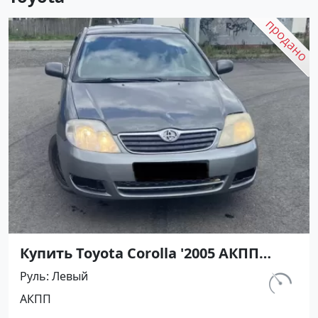
Купить Toyota Corolla '2005 АКПП
(1600/110 л.с.) Бензин инжектор
Руль
Левый
Кореновск цвет Серый Седан по
км.
АКПП
цене 311000 рублей, объявление
237 000