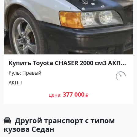
Купить Toyota CHASER 2000 см3 АКПП
(140 л.с.) Бензин инжектор в
Руль
Правый
Белозерный: цвет Серый Седан 1998
км.
АКПП
года по цене 377000 рублей,
337 787
объявление №26919 на сайте
377 000
цена
Авторынок23
Другой транспорт с типом
кузова Седан