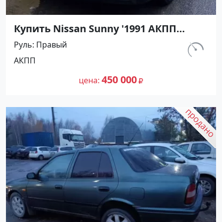
Купить Nissan Sunny '1991 АКПП
(1400/75 л.с.) Бензин инжектор
Руль
Правый
Мостовской цвет Черный Седан по
км.
АКПП
цене 450000 рублей, объявление
230 800
№27489 на сайте Авторынок23
450 000
цена