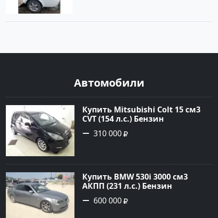
Автомобили
Купить Mitsubishi Colt 15 см3
CVT (154 л.с.) Бензин
турбонаддув в Краснодар:
310 000
цвет Чёрный металик Хетчбэк
2003 года по цене 310000
рублей, объявление №18731 на
сайте Авторынок23
Купить BMW 530i 3000 см3
АКПП (231 л.с.) Бензин
инжектор в Новороссийск:
600 000
цвет серый Седан 2004 года по
цене 600000 рублей,