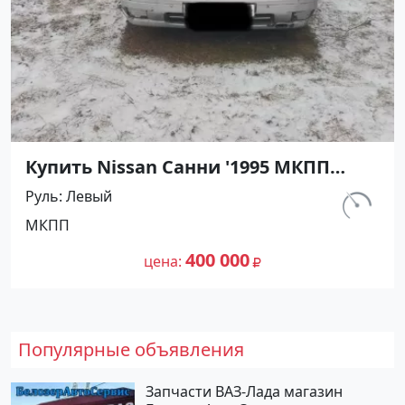
Купить Nissan Санни '1995 МКПП
(1400/90 л.с.) Бензин карбюратор
Руль
Левый
Абинск цвет Серебристый Седан по
км.
МКПП
цене 400000 рублей, объявление
540 000
№27476 на сайте Авторынок23
400 000
цена
Популярные объявления
Запчасти ВАЗ-Лада магазин