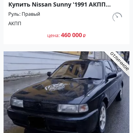
Купить Nissan Sunny '1991 АКПП
(1400/75 л.с.) Бензин инжектор
Руль
Правый
Тамань цвет Черный Седан по цене
км.
АКПП
460000 рублей, объявление №27493
320 000
на сайте Авторынок23
460 000
цена