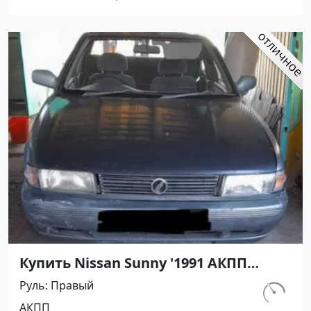
Купить Nissan Sunny '1991 АКПП
(1400/75 л.с.) Бензин инжектор
Руль
Правый
Кореновск цвет Серый Седан по
км.
АКПП