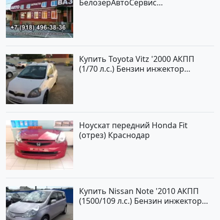
БелозерАвтоСервис
Новотитаровская
Купить Toyota Vitz '2000 АКПП
(1/70 л.с.) Бензин инжектор
Краснодар цвет Белый Хетчбэк по
цене 194000 рублей, объявление
№15521 на сайте Авторынок23
Ноускат передний Honda Fit
(отрез) Краснодар
Купить Nissan Note '2010 АКПП
(1500/109 л.с.) Бензин инжектор
Краснодар цвет ЛАВАНДА Хетчбэк