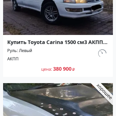
Купить Toyota Carina 1500 см3 АКПП
(116 л.с.) Бензин инжектор в Анапа:
Руль
Левый
цвет Белый Седан 1993 года по цене
км.
АКПП
380900 рублей, объявление №27293
350 000
на сайте Авторынок23
380 900
цена