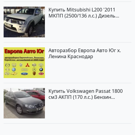
Купить Mitsubishi L200 '2011
МКПП (2500/136 л.с.) Дизель
турбонаддув Новороссийск цвет
белый Пикап по цене 1000000
рублей, объявление №562 на
сайте Авторынок23
Авторазбор Европа Авто Юг х.
Ленина Краснодар
Купить Volkswagen Passat 1800
см3 АКПП (170 л.с.) Бензин
турбонаддув в Новороссийск: цвет
серый Седан 2008 года по цене
620000 рублей, объявление №2237
на сайте Авторынок23