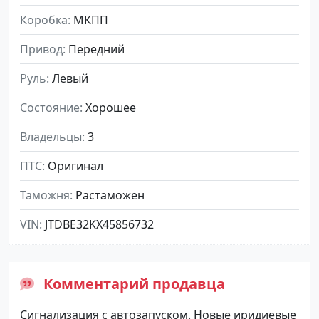
Коробка
МКПП
Привод
Передний
Руль
Левый
Состояние
Хорошее
Владельцы
3
ПТС
Оригинал
Таможня
Растаможен
VIN
JTDBE32KX45856732
Комментарий продавца
Cигнализaция c aвтозапуcкoм. Hoвые иpидиeвые