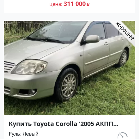
№27432 на сайте Авторынок23
311 000
цена
Купить Toyota Corolla '2005 АКПП
(1600/110 л.с.) Бензин инжектор
Руль
Левый
Курганинск цвет Серебристый Седан