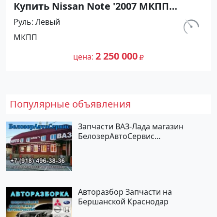
Купить Nissan Note '2007 МКПП
(1400/88 л.с.) Бензин инжектор
Руль
Левый
Рисовый цвет Синий Хетчбэк по
км.
МКПП
цене 2250000 рублей, объявление
212 300
№27444 на сайте Авторынок23
2 250 000
цена
Популярные объявления
Запчасти ВАЗ-Лада магазин
БелозерАвтоСервис
Новотитаровская
Авторазбор Запчасти на
Бершанской Краснодар