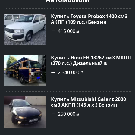
Купить Toyota Probox 1400 см3
АКПП (109 л.с.) Бензин
инжектор в Новороссийск:
415 000
цвет белый Универсал 2010
года по цене 415000 рублей,
объявление №3002 на сайте
Авторынок23
Купить Hino FH 13267 см3 МКПП
(270 л.с.) Дизельный в
г.Краснодар: цвет Синий
2 340 000
Грузовые шасси 1992 года по
цене 2340000 рублей,
объявление №4872 на сайте
Авторынок23
Купить Mitsubishi Galant 2000
см3 АКПП (145 л.с.) Бензин
инжектор в Краснодар: цвет
250 000
черный Седан 2000 года по
цене 250000 рублей,
объявление №13727 на сайте
Авторынок23