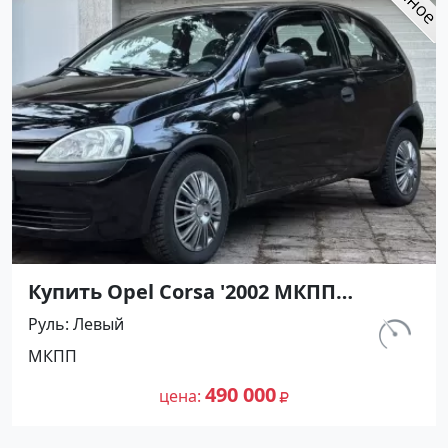
Купить Opel Corsa '2002 МКПП
(1200/75 л.с.) Бензин инжектор
Руль
Левый
Армавир цвет Черный Хетчбэк по
км.
МКПП
цене 490000 рублей, объявление
143 000
№27490 на сайте Авторынок23
490 000
цена