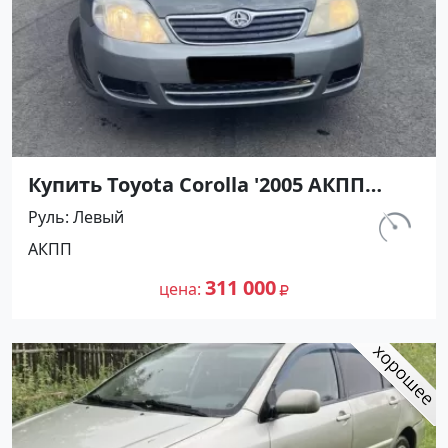
Купить Toyota Corolla '2005 АКПП
(1600/110 л.с.) Бензин инжектор
Руль
Левый
Кореновск цвет Серый Седан по
км.
АКПП
цене 311000 рублей, объявление
237 000
№27432 на сайте Авторынок23
311 000
цена