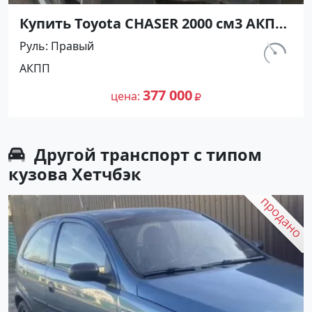
Купить Toyota CHASER 2000 см3 АКПП
(140 л.с.) Бензин инжектор в
Руль
Правый
Белозерный: цвет Серый Седан 1998
км.
АКПП
года по цене 377000 рублей,
337 787
объявление №26919 на сайте
377 000
цена
Авторынок23
Другой транспорт с типом
кузова Хетчбэк