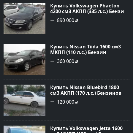
Купить Volkswagen Phaeton
4200 см3 АКПП (335 л.с.) Бензин
инжектор в Новороссийск:
890 000
цвет черный металлик Седан
2007 года по цене 890000
рублей, объявление №1393 на
сайте Авторынок23
Купить Nissan Tiida 1600 см3
МКПП (110 л.с.) Бензин
инжектор в Армавир: цвет
360 000
черный Хетчбэк 2008 года по
цене 360000 рублей,
объявление №3349 на сайте
Авторынок23
Купить Nissan Bluebird 1800
см3 АКПП (170 л.с.) Бензиновый
в Новороссийск: цвет Белый
120 000
Седан 1996 года по цене 120000
рублей, объявление №1707 на
сайте Авторынок23
Купить Volkswagen Jetta 1600