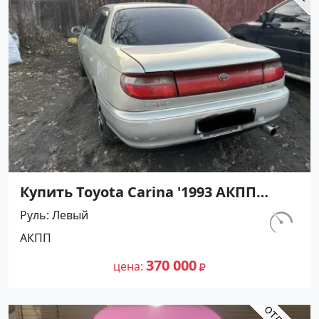
Купить Toyota Carina '1993 АКПП
(1600/116 л.с.) Бензин инжектор
Руль
Левый
Апшеронск цвет Серый Седан по
км.
АКПП
цене 370000 рублей, объявление
357 000
№27325 на сайте Авторынок23
370 000
цена