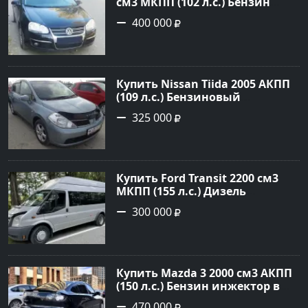
см3 МКПП (102 л.с.) Бензин
инжектор в Краснодар: цвет
400 000
черный Седан 2010 года по
цене 400000 рублей,
объявление №14569 на сайте
Авторынок23
Купить Nissan Tiida 2005 АКПП
(109 л.с.) Бензиновый
Новороссийск цвет голубой
325 000
металик Хетчбэк 2005 года по
цене 325000 рублей,
объявление №378 на сайте
Авторынок23
Купить Ford Transit 2200 см3
МКПП (155 л.с.) Дизель
турбонаддув в Тбилисская :
300 000
цвет Серебряный Фургон 2014
года по цене 300000 рублей,
объявление №22259 на сайте
Авторынок23
Купить Mazda 3 2000 см3 АКПП
(150 л.с.) Бензин инжектор в
Геленджик : цвет Чёрный
470 000