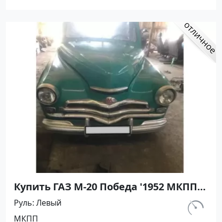
Купить ГАЗ М-20 Победа '1952 МКПП
(2100/52 л.с.) Бензин карбюратор
Руль
Левый
Горячий Ключ цвет Зелёный Хетчбэк
км.
МКПП
10