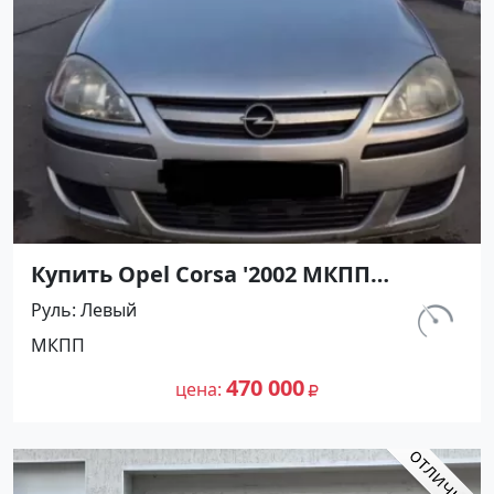
Купить Opel Corsa '2002 МКПП
(1200/75 л.с.) Бензин инжектор
Руль
Левый
Темрюк цвет Серебристый Хетчбэк
км.
МКПП
по цене 470000 рублей, объявление
129 763
№27491 на сайте Авторынок23
470 000
цена