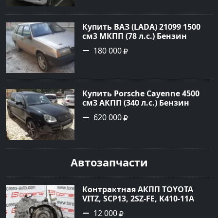
1.67877 рублей, объявление
№3746 на сайте Авторынок23
Купить ВАЗ (LADA) 21099 1500
см3 МКПП (78 л.с.) Бензин
инжектор в Гостагаевская :
180 000
цвет Серебряный Седан 2001
года по цене 180000 рублей,
объявление №23890 на сайте
Авторынок23
Купить Porsche Cayenne 4500
см3 АКПП (340 л.с.) Бензин
турбонаддув в Новороссийск:
620 000
цвет черный Внедорожник
2004 года по цене 620000
рублей, объявление №1771 на
сайте Авторынок23
Автозапчасти
Контрактная АКПП TOYOTA
VITZ, SCP13, 2SZ-FE, K410-11A
Ростов
12 000