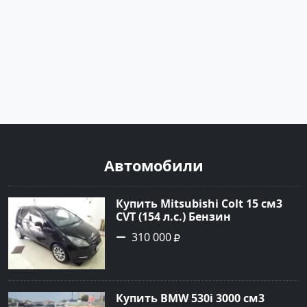
Автомобили
Купить Mitsubishi Colt 15 см3
CVT (154 л.с.) Бензин
турбонаддув в Краснодар:
310 000
цвет Чёрный металик Хетчбэк
2003 года по цене 310000
рублей, объявление №18731 на
сайте Авторынок23
Купить BMW 530i 3000 см3