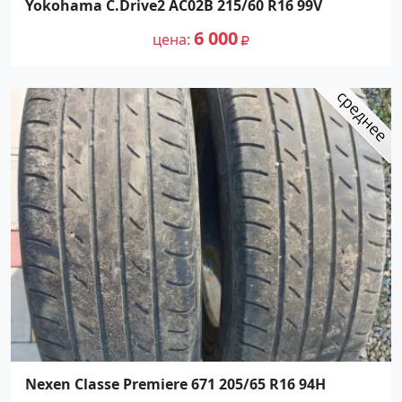
Yokohama C.Drive2 AC02B 215/60 R16 99V
6 000
цена
Nexen Classe Premiere 671 205/65 R16 94H