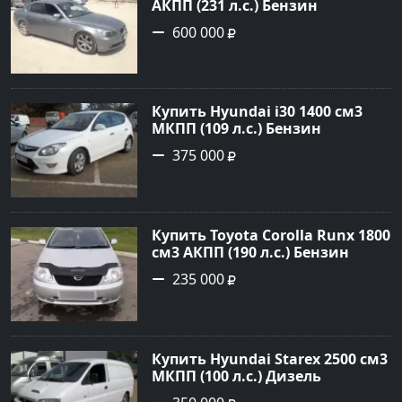
АКПП (231 л.с.) Бензин
инжектор в Новороссийск:
600 000
цвет серый Седан 2004 года по
цене 600000 рублей,
объявление №1650 на сайте
Авторынок23
Купить Hyundai i30 1400 см3
МКПП (109 л.с.) Бензин
инжектор в Кропоткин: цвет
375 000
белый Хетчбэк 2011 года по
цене 375000 рублей,
объявление №2972 на сайте
Авторынок23
Купить Toyota Corolla Runx 1800
см3 АКПП (190 л.с.) Бензин
инжектор в Тихорецк: цвет
235 000
Серый Хетчбэк 2002 года по
цене 235000 рублей,
объявление №20303 на сайте
Авторынок23
Купить Hyundai Starex 2500 см3
МКПП (100 л.с.) Дизель
турбонаддув в Краснодар: