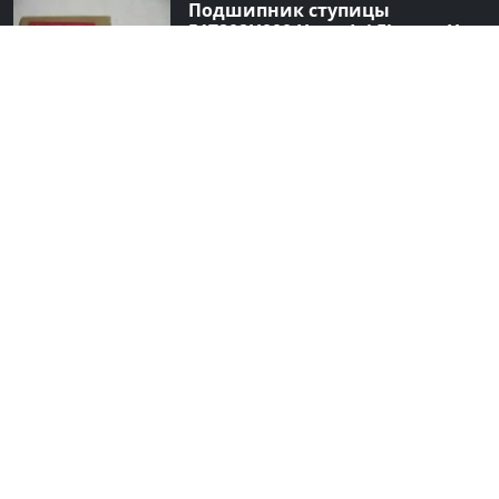
Подшипник ступицы
517202H000 Hyundai Elantra HD
передней Краснодар
1 950
Контрактная акпп S4XA FF AT
S4XA RF1 Honda Краснодар
11 000
Контрактный двигатель с акпп
Subaru EJ16 Краснодар
36 000
Шины диски