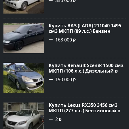
350 000
цвет белый Фургон 2014 года
по цене 350000 рублей,
объявление №4078 на сайте
Авторынок23
Купить ВАЗ (LADA) 211040 1495
см3 МКПП (89 л.с.) Бензин
инжектор в Краснодвр: цвет
168 000
Черный Седан 2007 года по
цене 168000 рублей,
объявление №24857 на сайте
Авторынок23
Купить Renault Scenik 1500 см3
МКПП (106 л.с.) Дизельный в
Белореченск: цвет Голубой
190 000
Универсал 2007 года по цене
190000 рублей, объявление
№20133 на сайте Авторынок23
Купить Lexus RX350 3456 см3
МКПП (277 л.с.) Бензиновый в
Краснодар: цвет
2
Перламутрово-белый
Универсал 2011 года по цене