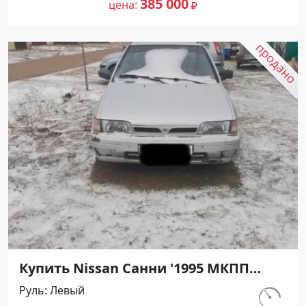
385 000
цена
Купить Nissan Санни '1995 МКПП
(1400/90 л.с.) Бензин карбюратор
Руль
Левый
Абинск цвет Серебристый Седан по
км.