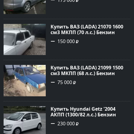
металик Минивэн 2008 года по
цене 175000 рублей,
объявление №845 на сайте
Авторынок23
Купить ВАЗ (LADA) 21070 1600
см3 МКПП (70 л.с.) Бензин
инжектор в Платнировская:
150 000
цвет Белый Седан 2000 года по
цене 150000 рублей,
объявление №22042 на сайте
Авторынок23
Купить ВАЗ (LADA) 21099 1500
см3 МКПП (68 л.с.) Бензин
инжектор в Кореновск : цвет
75 000
Синий Седан 2000 года по цене
75000 рублей, объявление
№20407 на сайте Авторынок23
Купить Hyundai Getz '2004
АКПП (1300/82 л.с.) Бензин
инжектор Петровская цвет
230 000
Белый Седан по цене 230000
рублей, объявление №27355 на