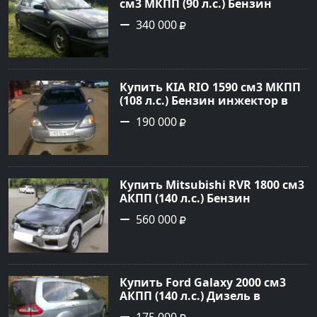
см3 МКПП (90 л.с.) Бензин
инжектор в Петровская: цвет
340 000
Зеленый Седан 1994 года по
цене 340000 рублей,
объявление №21558 на сайте
Авторынок23
Купить KIA RIO 1590 см3 МКПП
(108 л.с.) Бензин инжектор в
Краснодар: цвет серебристый
190 000
Седан 2004 года по цене 190000
рублей, объявление №5682 на
сайте Авторынок23
Купить Mitsubishi RVR 1800 см3
АКПП (140 л.с.) Бензин
инжектор в Троицкая : цвет
560 000
Черный Минивэн 1998 года по
цене 560000 рублей,
объявление №22032 на сайте
Авторынок23
Купить Ford Galaxy 2000 см3
АКПП (140 л.с.) Дизель в
Новороссийск: цвет серый
175 000