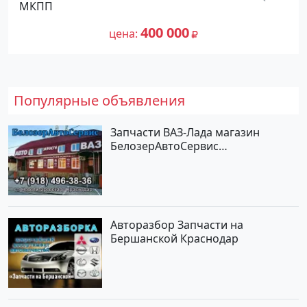
МКПП
цене 400000 рублей, объявление
540 000
№27476 на сайте Авторынок23
400 000
цена
Популярные объявления
Запчасти ВАЗ-Лада магазин
БелозерАвтоСервис
Новотитаровская
Авторазбор Запчасти на
Бершанской Краснодар