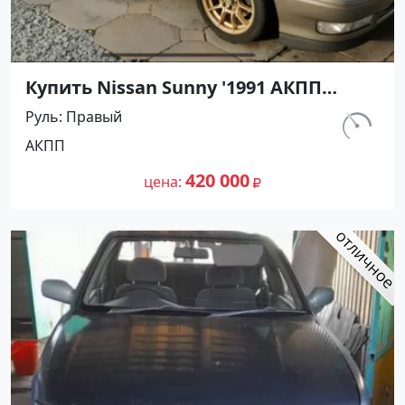
Купить Nissan Sunny '1991 АКПП
(1400/75 л.с.) Бензин инжектор
Руль
Правый
Воронежская цвет Серый Седан по
км.
АКПП
цене 420000 рублей, объявление
297 460
№27501 на сайте Авторынок23
420 000
цена