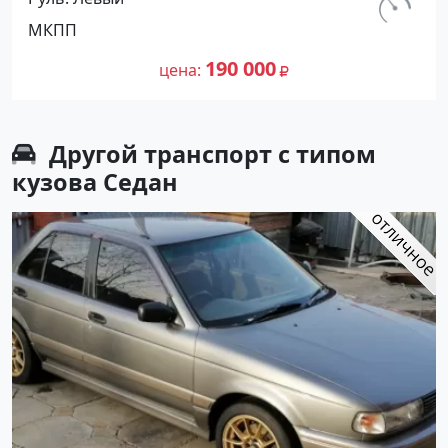
Ахтанизовская: цвет Белый Хетчбэк
км.
МКПП
1994 года по цене 190000 рублей,
120 000
объявление №26916 на сайте
190 000
цена
Авторынок23
Другой транспорт с типом
кузова Седан