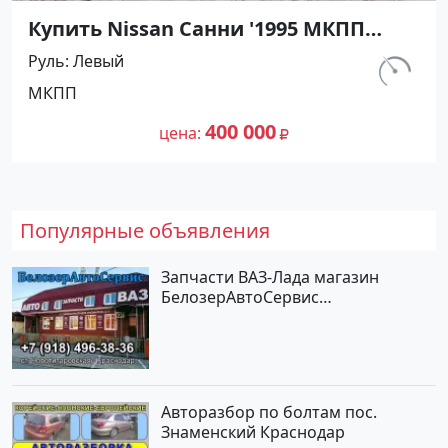
Купить Nissan Санни '1995 МКПП
(1400/90 л.с.) Бензин карбюратор
Руль
Левый
Абинск цвет Серебристый Седан по
км.
МКПП
цене 400000 рублей, объявление
540 000
№27476 на сайте Авторынок23
400 000
цена
Популярные объявления
Запчасти ВАЗ-Лада магазин
БелозерАвтоСервис
Новотитаровская
Авторазбор по болтам пос.
Знаменский Краснодар