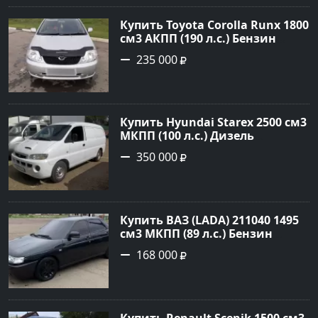
Авторынок23
Купить Toyota Corolla Runx 1800
см3 АКПП (190 л.с.) Бензин
инжектор в Тихорецк: цвет
235 000
Серый Хетчбэк 2002 года по
цене 235000 рублей,
объявление №20303 на сайте
Авторынок23
Купить Hyundai Starex 2500 см3
МКПП (100 л.с.) Дизель
турбонаддув в Краснодар:
350 000
цвет белый Фургон 2014 года
по цене 350000 рублей,
объявление №4078 на сайте
Авторынок23
Купить ВАЗ (LADA) 211040 1495
см3 МКПП (89 л.с.) Бензин
инжектор в Краснодвр: цвет
168 000
Черный Седан 2007 года по
цене 168000 рублей,
объявление №24857 на сайте
Авторынок23
Купить Renault Scenik 1500 см3