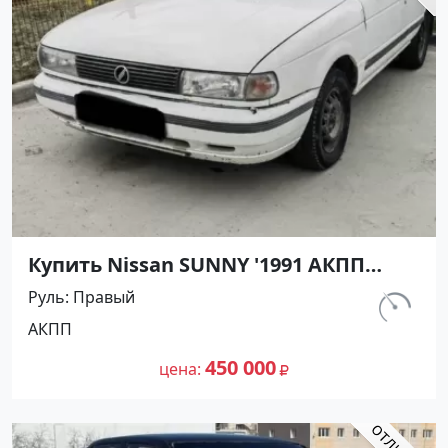
Купить Nissan SUNNY '1991 АКПП
(1400/75 л.с.) Бензин инжектор
Руль
Правый
Армавир цвет Черный Седан по
км.
АКПП
цене 450000 рублей, объявление
298 000
№27499 на сайте Авторынок23
450 000
цена