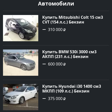
Автомобили
Купить Mitsubishi Colt 15 см3
CVT (154 л.с.) Бензин
турбонаддув в Краснодар:
310 000
цвет Чёрный металик Хетчбэк
2003 года по цене 310000
рублей, объявление №18731 на
сайте Авторынок23
Купить BMW 530i 3000 см3
АКПП (231 л.с.) Бензин
инжектор в Новороссийск:
600 000
цвет серый Седан 2004 года по
цене 600000 рублей,
объявление №1650 на сайте
Авторынок23
Купить Hyundai i30 1400 см3
МКПП (109 л.с.) Бензин
инжектор в Кропоткин: цвет
375 000
белый Хетчбэк 2011 года по
цене 375000 рублей,
объявление №2972 на сайте