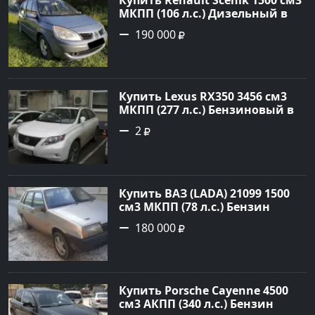
МКПП (106 л.с.) Дизельный в
Белореченск: цвет Голубой
190 000
Универсал 2007 года по цене
190000 рублей, объявление
№20133 на сайте Авторынок23
Купить Lexus RX350 3456 см3
МКПП (277 л.с.) Бензиновый в
Краснодар: цвет
2
Перламутрово-белый
Универсал 2011 года по цене
1.67877 рублей, объявление
№3746 на сайте Авторынок23
Купить ВАЗ (LADA) 21099 1500
см3 МКПП (78 л.с.) Бензин
инжектор в Гостагаевская :
180 000
цвет Серебряный Седан 2001
года по цене 180000 рублей,
объявление №23890 на сайте
Авторынок23
Купить Porsche Cayenne 4500
см3 АКПП (340 л.с.) Бензин