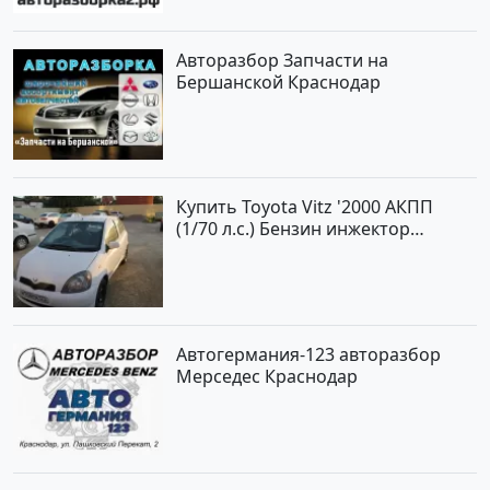
Авторазбор Запчасти на
Бершанской Краснодар
Купить Toyota Vitz '2000 АКПП
(1/70 л.с.) Бензин инжектор
Краснодар цвет Белый Хетчбэк по
цене 194000 рублей, объявление
№15521 на сайте Авторынок23
Автогермания-123 авторазбор
Мерседес Краснодар