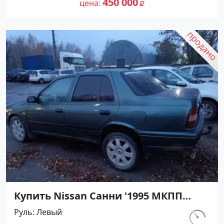
450 000
цена
Купить Nissan Санни '1995 МКПП
(1400/90 л.с.) Бензин карбюратор
Руль
Левый
Новороссийск цвет Зеленый Седан
км.