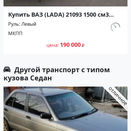
Купить ВАЗ (LADA) 21093 1500 см3
МКПП (70 л.с.) Бензин инжектор в
Руль
Левый
Ахтанизовская: цвет Белый Хетчбэк
км.
МКПП
1994 года по цене 190000 рублей,
120 000
объявление №26916 на сайте
190 000
цена
Авторынок23
Другой транспорт с типом
кузова Седан