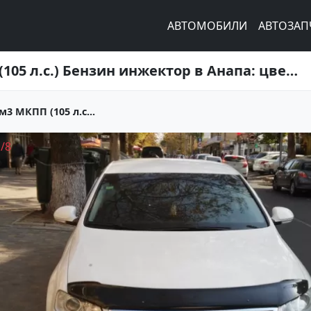
АВТОМОБИЛИ
АВТОЗАП
Купить Volkswagen Passat 1600 см3 МКПП (105 л.с.) Бензин инжектор в Анапа: цвет Белый Седан 2008 года по цене 560000 рублей, объявление №2596 на сайте Авторынок23
3 МКПП (105 л.с...
1
/
8