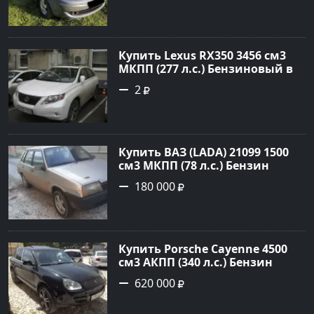
190000 рублей, объявление
№20133 на сайте Авторынок23
Купить Lexus RX350 3456 см3
МКПП (277 л.с.) Бензиновый в
Краснодар: цвет
2
Перламутрово-белый
Универсал 2011 года по цене
1.67877 рублей, объявление
№3746 на сайте Авторынок23
Купить ВАЗ (LADA) 21099 1500
см3 МКПП (78 л.с.) Бензин
инжектор в Гостагаевская :
180 000
цвет Серебряный Седан 2001
года по цене 180000 рублей,
объявление №23890 на сайте
Авторынок23
Купить Porsche Cayenne 4500
см3 АКПП (340 л.с.) Бензин
турбонаддув в Новороссийск:
620 000
цвет черный Внедорожник
2004 года по цене 620000