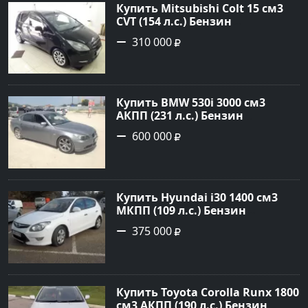
Купить Mitsubishi Colt 15 см3
CVT (154 л.с.) Бензин
турбонаддув в Краснодар:
310 000
цвет Чёрный металик Хетчбэк
2003 года по цене 310000
рублей, объявление №18731 на
сайте Авторынок23
Купить BMW 530i 3000 см3
АКПП (231 л.с.) Бензин
инжектор в Новороссийск:
600 000
цвет серый Седан 2004 года по
цене 600000 рублей,
объявление №1650 на сайте
Авторынок23
Купить Hyundai i30 1400 см3
МКПП (109 л.с.) Бензин
инжектор в Кропоткин: цвет
375 000
белый Хетчбэк 2011 года по
цене 375000 рублей,
объявление №2972 на сайте
Авторынок23
Купить Toyota Corolla Runx 1800
см3 АКПП (190 л.с.) Бензин