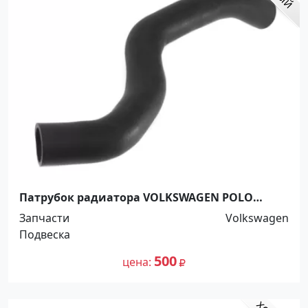
Патрубок радиатора VOLKSWAGEN POLO
SEDAN 2010 SKODA FABIA ROOMSTER 2010
Запчасти
Volkswagen
Краснодар
Подвеска
500
цена