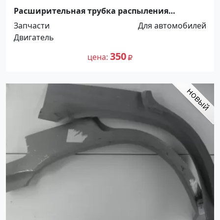
Расширительная трубка распыления
хладагента для автокондиционера
Запчасти
Для автомобилей
Краснодар
Двигатель
350
цена