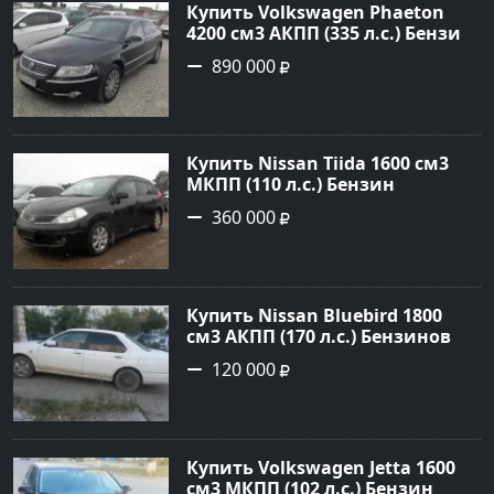
Купить Volkswagen Phaeton
4200 см3 АКПП (335 л.с.) Бензин
инжектор в Новороссийск:
890 000
цвет черный металлик Седан
2007 года по цене 890000
рублей, объявление №1393 на
сайте Авторынок23
Купить Nissan Tiida 1600 см3
МКПП (110 л.с.) Бензин
инжектор в Армавир: цвет
360 000
черный Хетчбэк 2008 года по
цене 360000 рублей,
объявление №3349 на сайте
Авторынок23
Купить Nissan Bluebird 1800
см3 АКПП (170 л.с.) Бензиновый
в Новороссийск: цвет Белый
120 000
Седан 1996 года по цене 120000
рублей, объявление №1707 на
сайте Авторынок23
Купить Volkswagen Jetta 1600
см3 МКПП (102 л.с.) Бензин