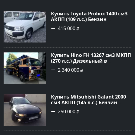
Купить Toyota Probox 1400 см3
АКПП (109 л.с.) Бензин
инжектор в Новороссийск:
415 000
цвет белый Универсал 2010
года по цене 415000 рублей,
объявление №3002 на сайте
Авторынок23
Купить Hino FH 13267 см3 МКПП
(270 л.с.) Дизельный в
г.Краснодар: цвет Синий
2 340 000
Грузовые шасси 1992 года по
цене 2340000 рублей,
объявление №4872 на сайте
Авторынок23
Купить Mitsubishi Galant 2000
см3 АКПП (145 л.с.) Бензин
инжектор в Краснодар: цвет
250 000
черный Седан 2000 года по
цене 250000 рублей,
объявление №13727 на сайте
Авторынок23