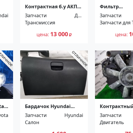
Контрактная б.у АКПП
Фильтр
A243F03A Toyota
гидравличе
ndai
Запчасти
Для
Запчасти
1-
Краснодар
GOMACO 110-
Трансмиссия
автомоби
Запчасти для
Краснодар
лей
13 000
1
цена
цена
ta
Бардачок Hyundai
Контрактны
ар
Solaris 2012 Кропоткин
двигатель TD
yota
Запчасти
Hyundai
Запчасти
Краснодар
Салон
Двигатель