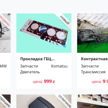
Прокладка ГБЦ
Контрактная
3
Cummins 4BT; Komatsu
03-71LE Toyot
BMW
Запчасти
Komatsu
Запчасти
4D102/4D95; Yanmar
Краснодар
Двигатель
Трансмиссия
4D84-2. 5264720
Краснодар
999
9 
цена
цена