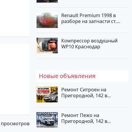
турбонаддув Новороссийск
цвет белый Пикап по цене
1000000 рублей, объявление
Renault Premium 1998 в
№562 на сайте Авторынок23
разборе на запчасти ст.
Новотитаровская
Компрессор воздушный
WP10 Краснодар
Новые объявления
Ремонт Ситроен на
Пригородной, 142 в
Краснодаре
Ремонт Пежо на
Пригородной, 142 в
 просмотров
Краснодаре