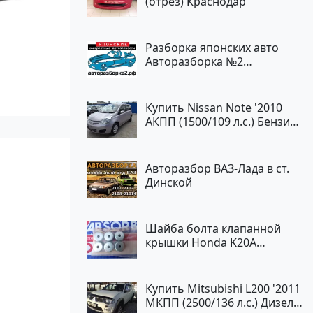
(отрез) Краснодар
Авторынок23
Разборка японских авто
Авторазборка №2
Тлюстенхабль
Купить Nissan Note '2010
АКПП (1500/109 л.с.) Бензин
инжектор Краснодар цвет
ЛАВАНДА Хетчбэк по цене
419000 рублей, объявление
Авторазбор ВАЗ-Лада в ст.
№1457 на сайте
Динской
Авторынок23
Шайба болта клапанной
крышки Honda K20A
Краснодар
Купить Mitsubishi L200 '2011
МКПП (2500/136 л.с.) Дизель