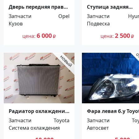
Дверь передняя правая
Ступица задняя
Opel Vectra B 1994-2002
HYUNDAI SOLARIS ,
Запчасти
Opel
Запчасти
Hyu
Краснодар
ACCENT , KIA RIO 201
Кузов
Подвеска
2014г Краснодар
6 000
2 500
цена
цена
Радиатор охлаждения
Фара левая б.у Toyo
TOYOTA IPSUM 1996-
Corolla 150 Краснод
Запчасти
Toyota
Запчасти
To
2001 DIESEL Краснодар
Система охлаждения
Автосвет