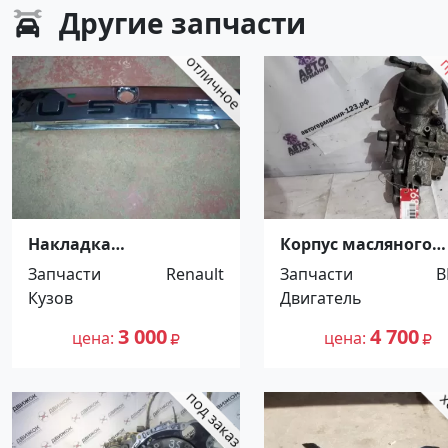
Другие
запчасти
Накладка
Корпус масляного
декоративная
фильтра BMW X5 E5
Запчасти
Renault
Запчасти
крышки багажника
M54B30 Краснодар
Кузов
Двигатель
Рено Дастер 2013 г.
Краснодар
3 000
4 700
цена
цена