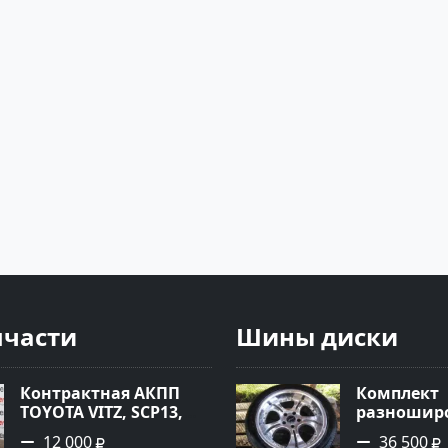
пчасти
Шины диски
Контрактная АКПП
Комплект
TOYOTA VITZ, SCP13,
разноширо
2SZ-FE, K410-11A Ростов
R-18 хром
12 000
36 500