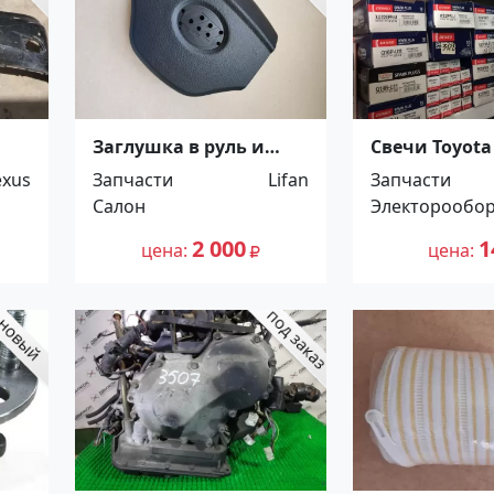
Заглушка в руль и
Свечи Toyota
торпедо Lifan Solano
K16R-U11 Кр
exus
Запчасти
Lifan
Запчасти
Краснодар
Салон
Электорообо
2 000
1
цена
цена