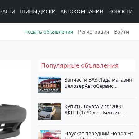
ЧАСТИ
ШИНЫ ДИСКИ
АВТОКОМПАНИИ
НОВОСТИ
Подать объявления
Регистрация
Войти
Популярные объявления
Запчасти ВАЗ-Лада магазин
БелозерАвтоСервис
Новотитаровская
Купить Toyota Vitz '2000
АКПП (1/70 л.с.) Бензин
инжектор Краснодар цвет
Белый Хетчбэк по цене
194000 рублей, объявление
Ноускат передний Honda Fit
№15521 на сайте