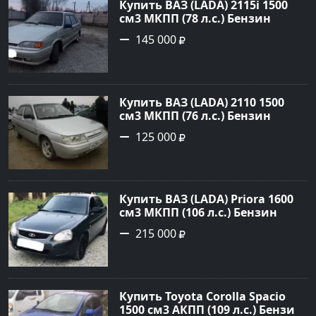
Купить ВАЗ (LADA) 2115i 1500
см3 МКПП (78 л.с.) Бензин
инжектор в Брюховецкая: цвет
145 000
Золотой Седан 2003 года по
цене 145000 рублей,
объявление №21668 на сайте
Авторынок23
Купить ВАЗ (LADA) 2110 1500
см3 МКПП (76 л.с.) Бензин
инжектор в Новороссийск:
125 000
цвет белый Седан 2004 года по
цене 125000 рублей,
объявление №602 на сайте
Авторынок23
Купить ВАЗ (LADA) Priora 1600
см3 МКПП (106 л.с.) Бензин
инжектор в Темрюк : цвет
215 000
Серый Седан 2014 года по цене
215000 рублей, объявление
№22575 на сайте Авторынок23
Купить Toyota Corolla Spacio
1500 см3 АКПП (109 л.с.) Бензин