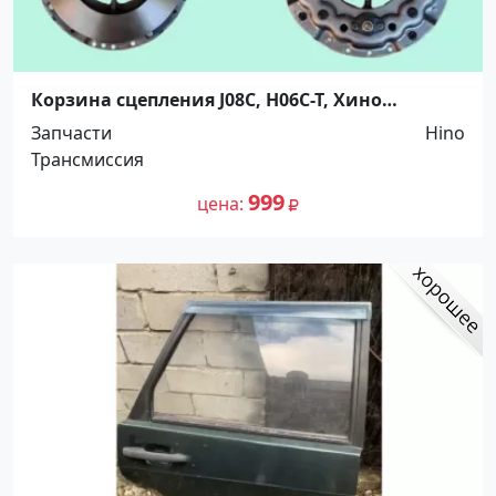
Корзина сцепления J08C, H06C-T, Хино
Рейнджер, VALEO. Распродажа! До -100%!
Запчасти
Hino
Краснодар
Трансмиссия
999
цена