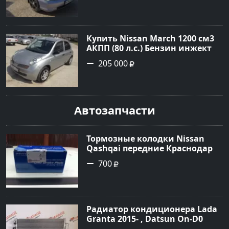
по цене 220000 рублей,
объявление №1701 на сайте
Авторынок23
Купить Nissan March 1200 см3
АКПП (80 л.с.) Бензин инжектор
в Новороссийск: цвет серебро
205 000
Хетчбэк 2003 года по цене
205000 рублей, объявление
№1684 на сайте Авторынок23
Автозапчасти
Тормозные колодки Nissan
Qashqai передние Краснодар
700
Радиатор кондиционера Lada
Granta 2015- , Datsun On-D0
2016- Краснодар