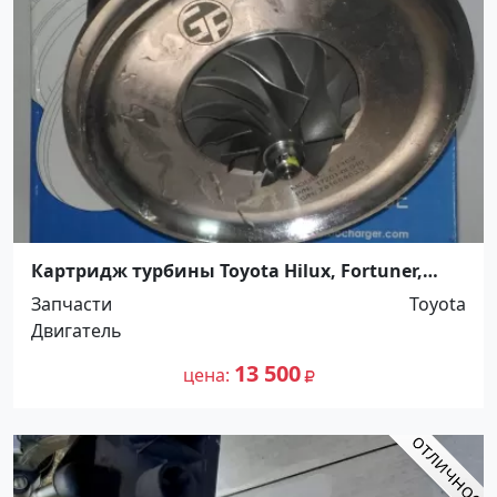
Картридж турбины Toyota Hilux, Fortuner,
Land Cruiser Prado 1 20, Land Cruiser Prado 150,
Запчасти
Toyota
1KD-FTV CT16V Краснодар
Двигатель
13 500
цена