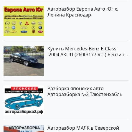
Авторазбор Европа Авто Юг х.
Ленина Краснодар
Купить Mercedes-Benz E-Class
'2004 АКПП (2600/177 л.с.) Бензин
инжектор Новороссийск цвет
черный Седан по цене 620000
рублей, объявление №2192 на
сайте Авторынок23
Разборка японских авто
Авторазборка №2 Тлюстенхабль
Авторазбор МАЯК в Северской