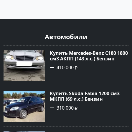
Автомобили
Купить Mercedes-Benz C180 1800
см3 АКПП (143 л.с.) Бензин
инжектор в Тимашевск : цвет
410 000
Серебряный Седан 2006 года по
цене 410000 рублей,
объявление №23786 на сайте
Авторынок23
Купить Skoda Fabia 1200 см3
МКПП (69 л.с.) Бензин
инжектор в Кропоткин: цвет
310 000
черный Хетчбэк 2010 года по
цене 310000 рублей,
объявление №5274 на сайте
Авторынок23