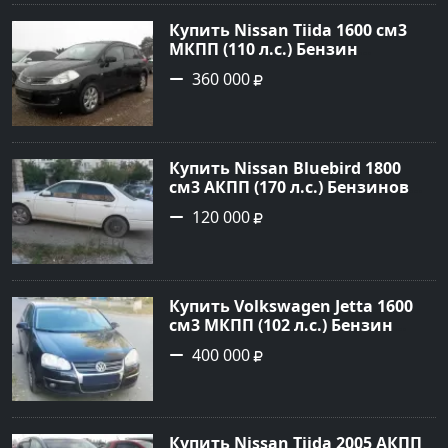
сайте Авторынок23
Купить Nissan Tiida 1600 см3
МКПП (110 л.с.) Бензин
инжектор в Армавир: цвет
360 000
черный Хетчбэк 2008 года по
цене 360000 рублей,
объявление №3349 на сайте
Авторынок23
Купить Nissan Bluebird 1800
см3 АКПП (170 л.с.) Бензиновый
в Новороссийск: цвет Белый
120 000
Седан 1996 года по цене 120000
рублей, объявление №1707 на
сайте Авторынок23
Купить Volkswagen Jetta 1600
см3 МКПП (102 л.с.) Бензин
инжектор в Краснодар: цвет
400 000
черный Седан 2010 года по
цене 400000 рублей,
объявление №14569 на сайте
Авторынок23
Купить Nissan Tiida 2005 АКПП