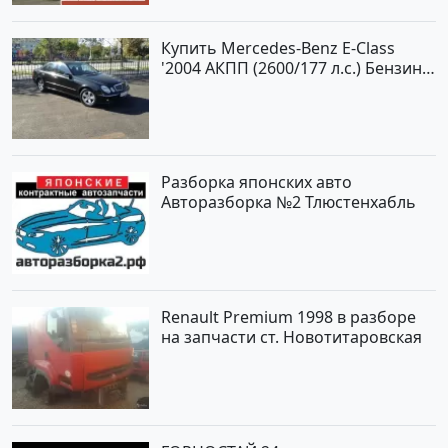
Купить Mercedes-Benz E-Class
'2004 АКПП (2600/177 л.с.) Бензин
инжектор Новороссийск цвет
черный Седан по цене 620000
рублей, объявление №2192 на
сайте Авторынок23
Разборка японских авто
Авторазборка №2 Тлюстенхабль
Renault Premium 1998 в разборе
на запчасти ст. Новотитаровская