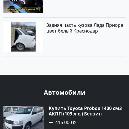
Задняя часть кузова Лада Приора
цвет белый Краснодар
Автомобили
Купить Toyota Probox 1400 см3
АКПП (109 л.с.) Бензин
инжектор в Новороссийск:
415 000
цвет белый Универсал 2010