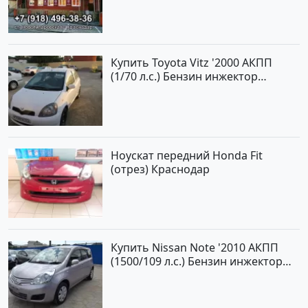
Купить Toyota Vitz '2000 АКПП
(1/70 л.с.) Бензин инжектор
Краснодар цвет Белый Хетчбэк по
цене 194000 рублей, объявление
№15521 на сайте Авторынок23
Ноускат передний Honda Fit
(отрез) Краснодар
Купить Nissan Note '2010 АКПП
(1500/109 л.с.) Бензин инжектор
Краснодар цвет ЛАВАНДА Хетчбэк
по цене 419000 рублей,
объявление №1457 на сайте