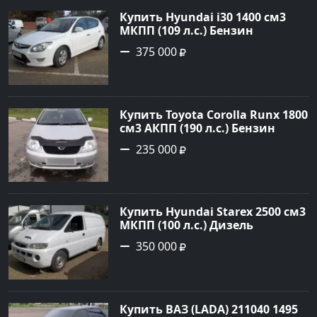
Авторынок23
Купить Hyundai i30 1400 см3
МКПП (109 л.с.) Бензин
инжектор в Кропоткин: цвет
375 000
белый Хетчбэк 2011 года по
цене 375000 рублей,
объявление №2972 на сайте
Авторынок23
Купить Toyota Corolla Runx 1800
см3 АКПП (190 л.с.) Бензин
инжектор в Тихорецк: цвет
235 000
Серый Хетчбэк 2002 года по
цене 235000 рублей,
объявление №20303 на сайте
Авторынок23
Купить Hyundai Starex 2500 см3
МКПП (100 л.с.) Дизель
турбонаддув в Краснодар:
350 000
цвет белый Фургон 2014 года
по цене 350000 рублей,
объявление №4078 на сайте
Авторынок23
Купить ВАЗ (LADA) 211040 1495