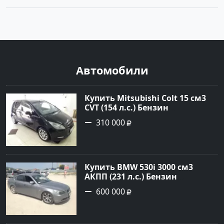
Автомобили
Купить Mitsubishi Colt 15 см3
CVT (154 л.с.) Бензин
турбонаддув в Краснодар:
310 000
цвет Чёрный металик Хетчбэк
2003 года по цене 310000
рублей, объявление №18731 на
сайте Авторынок23
Купить BMW 530i 3000 см3
АКПП (231 л.с.) Бензин
инжектор в Новороссийск:
600 000
цвет серый Седан 2004 года по
цене 600000 рублей,
объявление №1650 на сайте