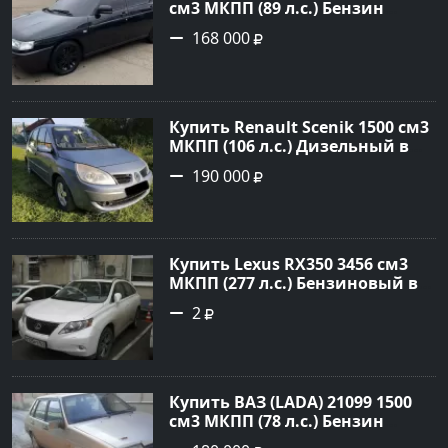
см3 МКПП (89 л.с.) Бензин
инжектор в Краснодвр: цвет
168 000
Черный Седан 2007 года по
цене 168000 рублей,
объявление №24857 на сайте
Авторынок23
Купить Renault Scenik 1500 см3
МКПП (106 л.с.) Дизельный в
Белореченск: цвет Голубой
190 000
Универсал 2007 года по цене
190000 рублей, объявление
№20133 на сайте Авторынок23
Купить Lexus RX350 3456 см3
МКПП (277 л.с.) Бензиновый в
Краснодар: цвет
2
Перламутрово-белый
Универсал 2011 года по цене
1.67877 рублей, объявление
№3746 на сайте Авторынок23
Купить ВАЗ (LADA) 21099 1500
см3 МКПП (78 л.с.) Бензин
инжектор в Гостагаевская :