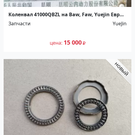
Коленвал 41000QBZL на Baw, Faw, Yuejin Евро 2
Краснодар
Запчасти
YueJin
15 000
цена