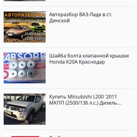
Авторынок23
Авторазбор ВАЗ-Лада в ст.
Динской
Шайба болта клапанной крышки
Honda K20A Краснодар
Купить Mitsubishi L200 '2011
МКПП (2500/136 л.с.) Дизель
турбонаддув Новороссийск цвет
белый Пикап по цене 1000000
рублей, объявление №562 на
сайте Авторынок23