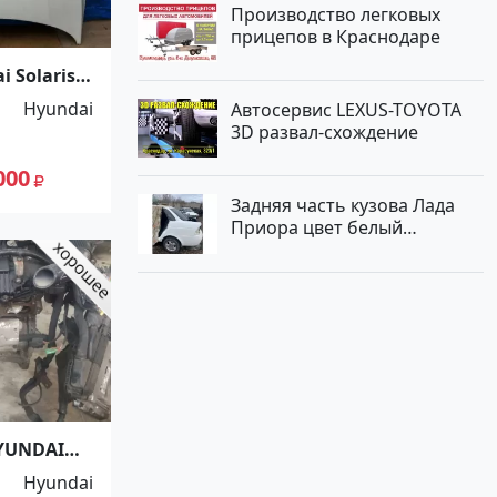
Производство легковых
прицепов в Краснодаре
 Solaris
Hyundai
Автосервис LEXUS-TOYOTA
3D развал-схождение
000
Задняя часть кузова Лада
Приора цвет белый
Краснодар
YUNDAI
G G6DG
Hyundai