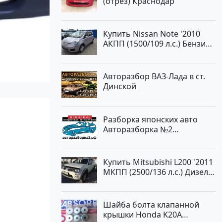
(отрез) Краснодар
Авторынок23
Купить Nissan Note '2010
АКПП (1500/109 л.с.) Бензин
инжектор Краснодар цвет
ЛАВАНДА Хетчбэк по цене
419000 рублей, объявление
Авторазбор ВАЗ-Лада в ст.
№1457 на сайте
Динской
Авторынок23
Разборка японских авто
Авторазборка №2
Тлюстенхабль
Купить Mitsubishi L200 '2011
МКПП (2500/136 л.с.) Дизель
турбонаддув Новороссийск
цвет белый Пикап по цене
1000000 рублей, объявление
Шайба болта клапанной
№562 на сайте Авторынок23
крышки Honda K20A