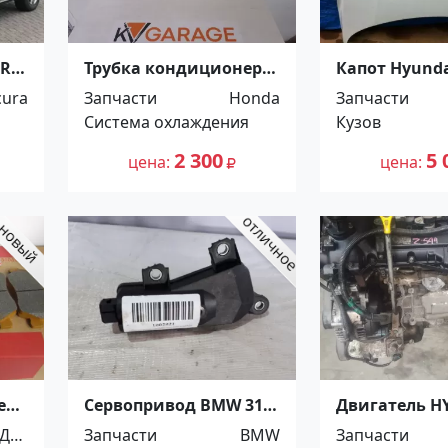
URA
Трубка кондиционера
Капот Hyundai
г.
HONDA CIVIC FD# 05-11
restyling б.у.
cura
Запчасти
Honda
Запчасти
(от компрессора к
Краснодар
Система охлаждения
Кузов
радиатору) Краснодар
2 300
5 
цена
цена
е
Сервопривод BMW 318
Двигатель H
A
E46 N42B20 Краснодар
GRANDEUR H
Для
Запчасти
BMW
Запчасти
Краснодар