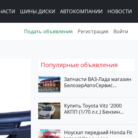
ЧАСТИ
ШИНЫ ДИСКИ
АВТОКОМПАНИИ
НОВОСТИ
Подать объявления
Регистрация
Войти
Популярные объявления
Запчасти ВАЗ-Лада магазин
БелозерАвтоСервис
Новотитаровская
Купить Toyota Vitz '2000
АКПП (1/70 л.с.) Бензин
инжектор Краснодар цвет
Белый Хетчбэк по цене
194000 рублей, объявление
Ноускат передний Honda Fit
№15521 на сайте