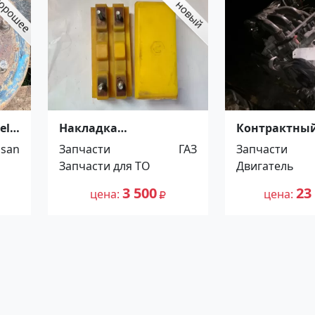
el
Накладка
Контрактны
полиуретановая для
двигатель Т
ssan
Запчасти
ГАЗ
Запчасти
гусениц дорожной
Хайлендер 3.
Запчасти для ТО
Двигатель
фрезы Wirtgen, размер
Краснодар
260х120, крепление
3 500
23
цена
цена
190х50 г. Краснодар