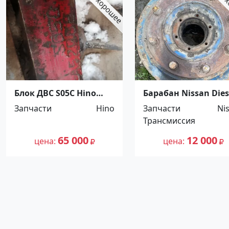
Блок ДВС S05C Hino
Барабан Nissan Dies
Dutro, Toyota Dyna
Condor передний
Запчасти
Hino
Запчасти
Ni
Краснодар
Краснодар
Трансмиссия
65 000
12 000
цена
цена