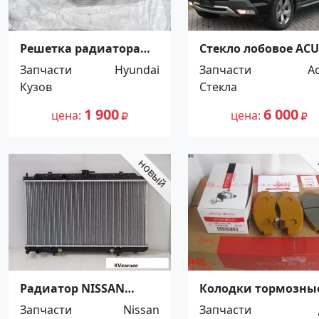
Решетка радиатора
Стекло лобовое AC
Hyundai Elantra /
MDX 4D UTILITY 2007 
Запчасти
Hyundai
Запчасти
A
Avante XD 2006
Краснодар
Кузов
Стекла
Краснодар
1 900
6 000
цена
цена
Радиатор NISSAN
Колодки тормозны
ALMERA 1999-2006
передние FR TOYOT
Запчасти
Nissan
Запчасти
Краснодар
VITZ,BELTA,FIELDER