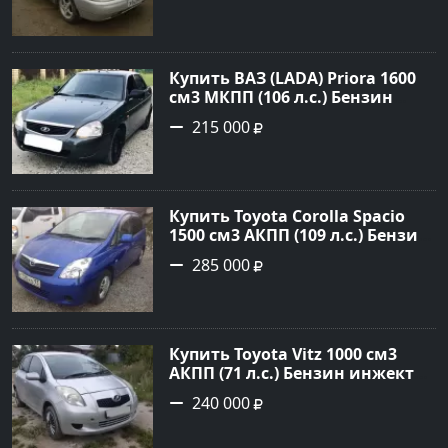
цене 125000 рублей,
объявление №602 на сайте
Авторынок23
Купить ВАЗ (LADA) Priora 1600
см3 МКПП (106 л.с.) Бензин
инжектор в Темрюк : цвет
215 000
Серый Седан 2014 года по цене
215000 рублей, объявление
№22575 на сайте Авторынок23
Купить Toyota Corolla Spacio
1500 см3 АКПП (109 л.с.) Бензин
инжектор в Новороссийск:
285 000
цвет синий Минивэн 2002 года
по цене 285000 рублей,
объявление №2949 на сайте
Авторынок23
Купить Toyota Vitz 1000 см3
АКПП (71 л.с.) Бензин инжектор
в Раевская: цвет Серебристый
240 000
Хетчбэк 2005 года по цене
240000 рублей, объявление