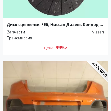
Диск сцепления FE6, Ниссан Дизель Кондор,(
325*210*16*30), 5264720 Краснодар
Запчасти
Nissan
Трансмиссия
999
цена