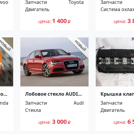
woo
Запчасти
Toyota
Запчасти
ALPHARD , ESTIMA ,
Краснодар
Двигатель
Система охла
HARRIER , KLUGER ,
PREVIA 2AZ-FE 2000-2007
1 400
3 
цена
цена
Краснодар
ной
Лобовое стекло AUDI
Крышка кла
eam
A6 2011-2018 Краснодар
BMW X5 E53 
nda
Запчасти
Audi
Запчасти
Краснодар
Стекла
Двигатель
3 000
6 
цена
цена