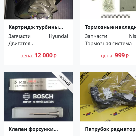
Картридж турбины
Тормозные наклад
D4BH, 4D56 TF035
Nissan Diesel Condor
Запчасти
Hyundai
Запчасти
Ni
Hyundai H1, Starex,
Распродажа! До -10
Двигатель
Тормозная система
Galloper Mitsubishi
Краснодар
L300 Краснодар
12 000
999
цена
цена
Клапан форсунки
Патрубок радиатор
Bosch Dong Feng
верхний Daewoo Ne