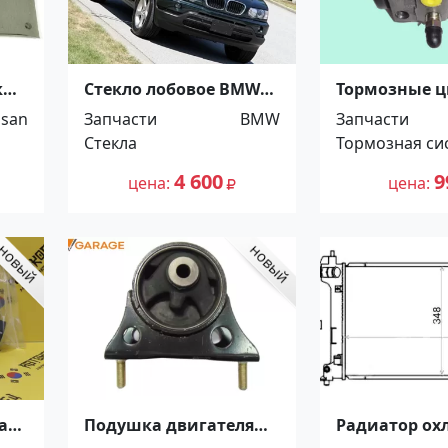
ки
Стекло лобовое BMW
Тормозные 
.
X5 4D 2000 Краснодар
Ниссан Атлас
ssan
Запчасти
BMW
Запчасти
0%!
Распродажа! 
Стекла
Тормозная си
Краснодар
4 600
9
цена
цена
а
Подушка двигателя
Радиатор ох
xia
передняя TOYOTA
Toyota Coroll