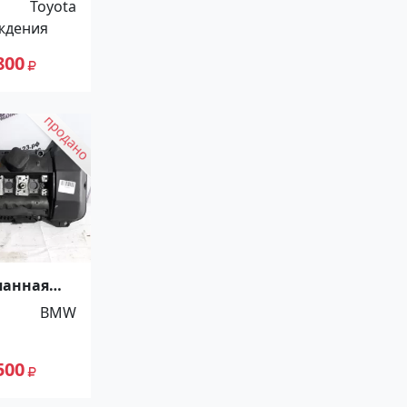
Toyota
ждения
800
панная
M54B30
BMW
500