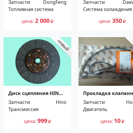
Запчасти
DongFeng
Запчасти
Dae
Краснодар
1.5 Краснодар
Топливная система
Система охлаждения
2 000
350
цена
цена
Диск сцепления HINO
Прокладка клапан
500, Hino Ranger,
крышки Honda Str
Запчасти
Hino
Запчасти
Ho
380*220*10*44.5 .
Краснодар
Трансмиссия
Двигатель
5264720 Краснодар
999
10
цена
цена