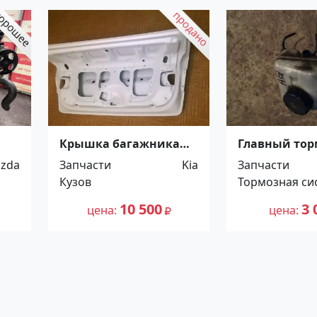
Крышка багажника
Главный то
MPV
KIA CERATO 2009
цилиндр Opel
zda
Запчасти
Kia
Запчасти
Краснодар
1997-2004 Кр
Кузов
Тормозная си
10 500
3 
цена
цена