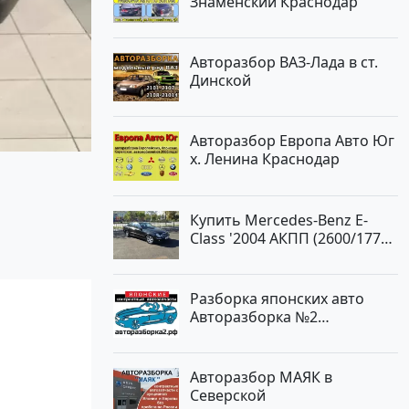
Знаменский Краснодар
Авторазбор ВАЗ-Лада в ст.
Динской
Авторазбор Европа Авто Юг
х. Ленина Краснодар
Купить Mercedes-Benz E-
Class '2004 АКПП (2600/177
л.с.) Бензин инжектор
Новороссийск цвет черный
Седан по цене 620000
Разборка японских авто
рублей, объявление №2192
Авторазборка №2
на сайте Авторынок23
Тлюстенхабль
Авторазбор МАЯК в
Северской