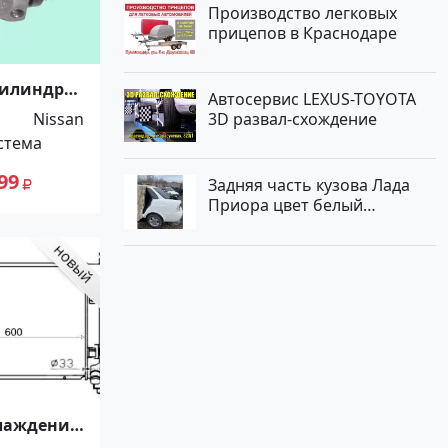
Производство легковых
прицепов в Краснодаре
цилиндры
Автосервис LEXUS-TOYOTA
.
Nissan
3D развал-схождение
До -100%!
стема
99
Задняя часть кузова Лада
Приора цвет белый
Краснодар
лаждения
a 120