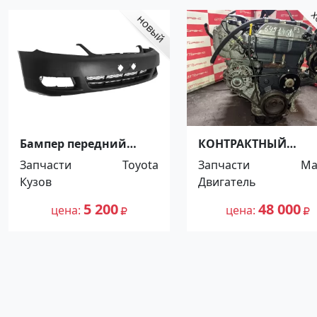
Бампер передний
КОНТРАКТНЫЙ
TOYOTA COROLLA 2004-
ДВИГАТЕЛЬ MAZDA 
Запчасти
Toyota
Запчасти
Ma
2006 европа Краснодар
FS LWEW Краснодар
Кузов
Двигатель
5 200
48 000
цена
цена