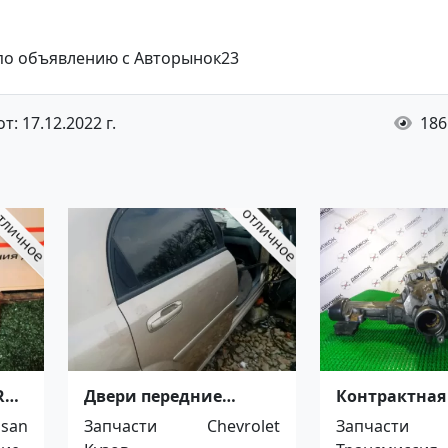
 по объявлению с Авторынок23
: 17.12.2022 г.
186
RCH
Двери передние
Контрактная
задние Chevrolet
A541 Toyota 5
ssan
Запчасти
Chevrolet
Запчасти
Lacetti Тимашевск
Краснодар