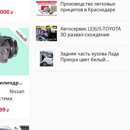
автомоби
Производство легковых
лей
прицепов в Краснодаре
 000
Автосервис LEXUS-TOYOTA
3D развал-схождение
Задняя часть кузова Лада
Приора цвет белый
Краснодар
цилиндры
.
Nissan
До -100%!
стема
99