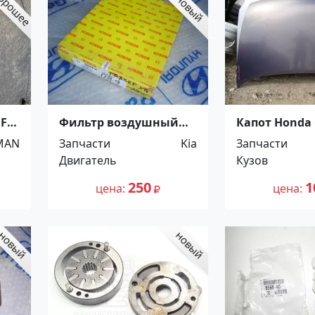
F90
Фильтр воздушный
Капот Honda 
дар
Kia Magentis
RB1 оригина
MAN
Запчасти
Kia
Запчасти
Краснодар
Краснодар
Двигатель
Кузов
250
1
цена
цена