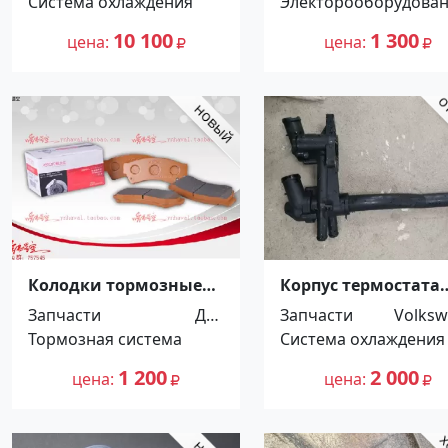
Система охлаждения
Электорооборудова
10 100
1 300
цена
цена
Колодки тормозные
Корпус термостата
задние RR TOYOTA
Volkswagen Tiguan
Запчасти
Для
Запчасти
Volks
TUNDRA/SEQUOIA 07-
2011 Кропоткин
Тормозная система
автомоби
Система охлаждения
Краснодар
лей
1 200
2 000
цена
цена