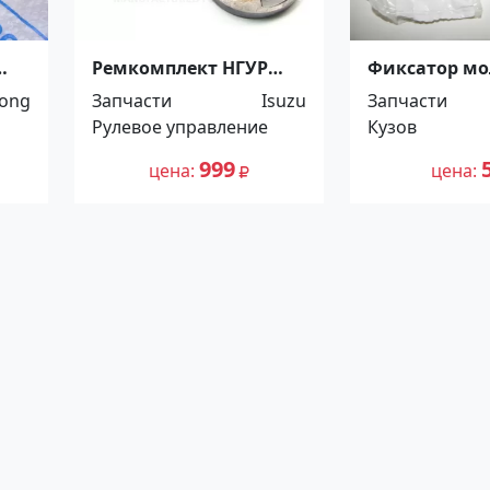
Ремкомплект НГУР
Фиксатор мо
.7
6HE1, 6HH1, ISUZU
двери Peugeo
ong
Запчасти
Isuzu
Запчасти
FORWARD, 5264720
856540 Красн
Рулевое управление
Кузов
Краснодар
999
цена
цена