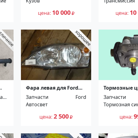
ние
Кузов
Трансмиссия
10 000
10
цена
цена
Фара левая для Ford
Тормозные 
Mondeo III 2000-2009, б/
Ниссан Атлас
wage
Запчасти
Ford
Запчасти
у Краснодар
Распродажа! 
n
Автосвет
Тормозная си
Краснодар
2 500
9
цена
цена