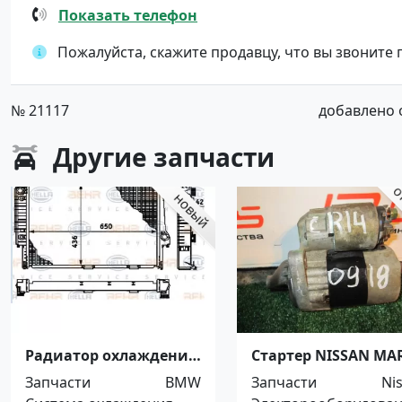
Показать телефон
Пожалуйста, скажите продавцу, что вы звоните
№ 21117
добавлено от
Другие
запчасти
Радиатор охлаждения
Стартер NISSAN MA
BMW E32 Краснодар
BK12 CR14DE Ростов
Запчасти
BMW
Запчасти
Ni