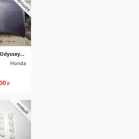
Odyssey
л
Honda
00