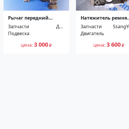
Рычаг передний
Натяжитель ремня
левый Mazda 3 03-08-г.
Ssang Yong Rexton 2
Запчасти
Для
Запчасти
SsangY
(794428) Краснодар
Краснодар
Подвеска
автомоби
Двигатель
лей
3 000
3 600
цена
цена