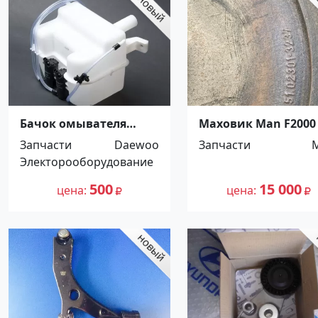
Бачок омывателя
Маховик Man F2000 
Daewoo Matiz
Commandor Красно
Запчасти
Daewoo
Запчасти
Тимашевск
Электорооборудование
500
15 000
цена
цена