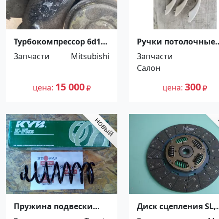
Турбокомпрессор 6d15t
Ручки потолочные
Mitsubishi Mitsubishi
Лада Гранта Приор
Запчасти
Mitsubishi
Запчасти
ME0735 Краснодар
Краснодар
Салон
15 000
300
цена
цена
Пружина подвески
Диск сцепления SL,
Toyota задняя
Mazda Titan,