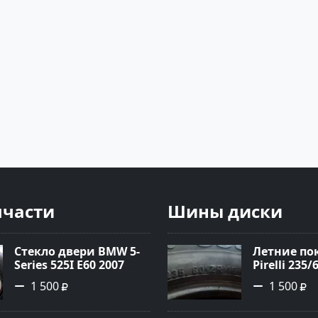
пчасти
Шины диски
Стекло двери BMW 5-
Летние п
Series 525I E60 2007
Pirelli 235/
Армавир
1 500
1 500