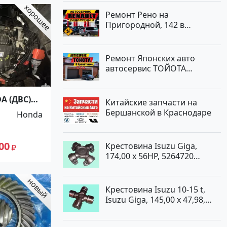
Ремонт Рено на
Пригородной, 142 в
Краснодаре
Ремонт Японских авто
автосервис ТОЙОТА
Кропоткин
A (ДВС)
Китайские запчасти на
 ZE2
Бершанской в Краснодаре
Honda
й
00
Крестовина Isuzu Giga,
174,00 x 56HP, 5264720
Краснодар
Крестовина Isuzu 10-15 t,
Isuzu Giga, 145,00 x 47,98,
5264720 Краснодар