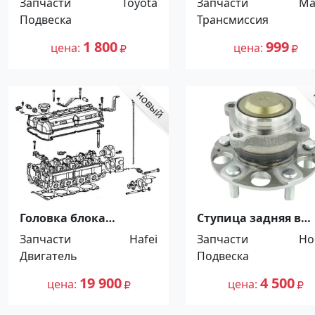
Запчасти
Toyota
Запчасти
Ma
усиленная Краснодар
260*170*12*28.0.
Подвеска
Трансмиссия
5264720 Краснодар
1 800
999
цена
цена
Головка блока
Ступица задняя в
цилиндров (ГБЦ) Hafei
сборе HONDA ACCO
Запчасти
Hafei
Запчасти
Ho
Brio 468 Уфа
Краснодар
Двигатель
Подвеска
19 900
4 500
цена
цена