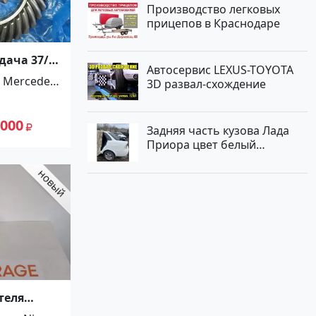
Производство легковых
прицепов в Краснодаре
дача 37/9
Автосервис LEXUS-TOYOTA
023502939
Mercedes-
3D развал-схождение
СDI
Benz
 000
Задняя часть кузова Лада
Приора цвет белый
Краснодар
теля
N X-TRAIL