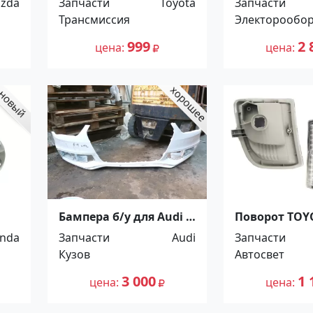
zda
Запчасти
Toyota
Запчасти
BU, WU, BZU, TRU, XZU
T30 00-07 Кр
Трансмиссия
Электорообо
2003~, ⅝”, YAMASIDA
Краснодар
999
2 
цена
цена
Бампера б/у для Audi и
Поворот TOY
RD
Volkswagen Краснодар
00-03 Красно
nda
Запчасти
Audi
Запчасти
Кузов
Автосвет
3 000
1 
цена
цена