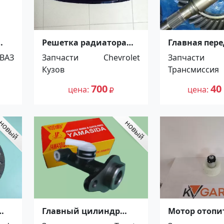
Решетка радиатора
Главная пере
а
Chevrolet Lacetti
(шестерня) 6
ВАЗ
Запчасти
Chevrolet
Запчасти
Краснодар
Спринтер 416
Кузов
Трансмиссия
Минск
700
40
цена
цена
Главный цилиндр
Мотор отопи
сцепления Toyota Dyna
салона NISSA