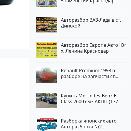
Знаменский Краснодар
Авторазбор ВАЗ-Лада в ст.
Динской
Авторазбор Европа Авто Юг
х. Ленина Краснодар
Renault Premium 1998 в
разборе на запчасти ст.
Новотитаровская
Купить Mercedes-Benz E-
Class 2600 см3 АКПП (177
л.с.) Бензин инжектор в
Новороссийскп: цвет
черный Седан 2004 года по
Разборка японских авто
цене 620000 рублей,
Авторазборка №2
объявление №2192 на сайте