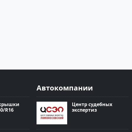
Автокомпании
окрышки
Центр судебных
60/R16
экспертиз
«Ломоносовский» в
Краснодаре