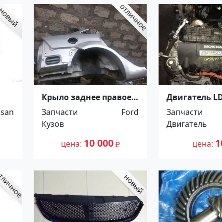
Крыло заднее правое
Двигатель LD
ей
б/у на Ford Focus 2
Honda Insight
ssan
Запчасти
Ford
Запчасти
Краснодар
гибрид б/у
Кузов
Двигатель
контрактны
Краснодар
10 000
1
цена
цена