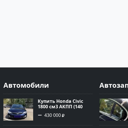
Автомобили
Автоза
Купить Honda Civic
1800 см3 АКПП (140
л.с.) Бензин инжектор
430 000
в Прикубанский: цвет
Синий Седан 2007