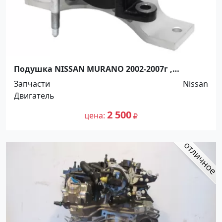
Подушка NISSAN MURANO 2002-2007г ,
MAXIMA , TEANA 2003-2008г , PRESAGE 2003-
Запчасти
Nissan
2009г Краснодар
Двигатель
2 500
цена