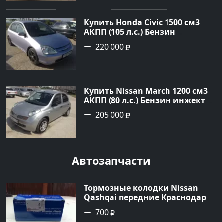
сайте Авторынок23
Купить Honda Civic 1500 см3
АКПП (105 л.с.) Бензин
инжектор в Новороссийск:
220 000
цвет серебро Хетчбэк 2002 года
по цене 220000 рублей,
объявление №1701 на сайте
Авторынок23
Купить Nissan March 1200 см3
АКПП (80 л.с.) Бензин инжектор
в Новороссийск: цвет серебро
205 000
Хетчбэк 2003 года по цене
205000 рублей, объявление
№1684 на сайте Авторынок23
Автозапчасти
Тормозные колодки Nissan
Qashqai передние Краснодар
700