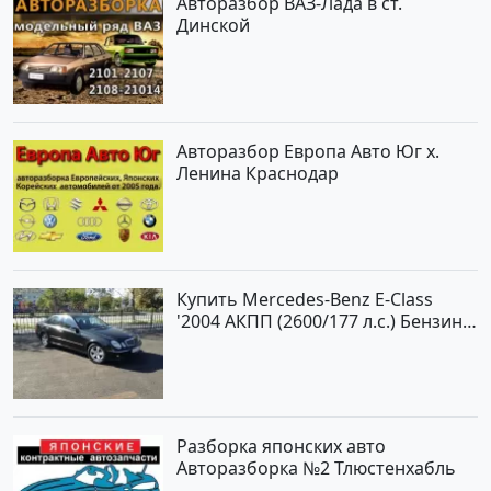
Авторазбор ВАЗ-Лада в ст.
Динской
Авторазбор Европа Авто Юг х.
Ленина Краснодар
Купить Mercedes-Benz E-Class
'2004 АКПП (2600/177 л.с.) Бензин
инжектор Новороссийск цвет
черный Седан по цене 620000
рублей, объявление №2192 на
сайте Авторынок23
Разборка японских авто
Авторазборка №2 Тлюстенхабль