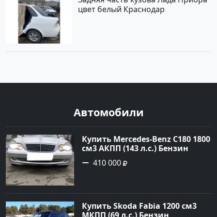
цвет белый Краснодар
Автомобили
Купить Mercedes-Benz C180 1800
см3 АКПП (143 л.с.) Бензин
инжектор в Тимашевск : цвет
410 000
Серебряный Седан 2006 года по
цене 410000 рублей,
объявление №23786 на сайте
Авторынок23
Купить Skoda Fabia 1200 см3
МКПП (69 л.с.) Бензин