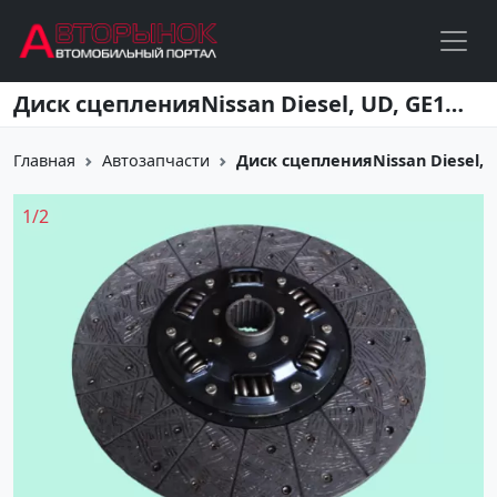
Перейти к основному содержанию
Диск сцепленияNissan Diesel, UD, GE13, RF8, RF10, RD8, RE8, PE6, 430x250x18x50.0, SKV, 5264720 Краснодар
Главная
Автозапчасти
Диск сцепленияNissan Diesel, UD
1
/
2