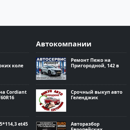
Автокомпании
Ремонт Пежо на
ких колес
Пригородной, 142 в
 Краснодар
Краснодаре
а Cordiant
Срочный выкуп авто
/60R16
Геленджик
5*114,3 et45
Авторазбор
Европейских