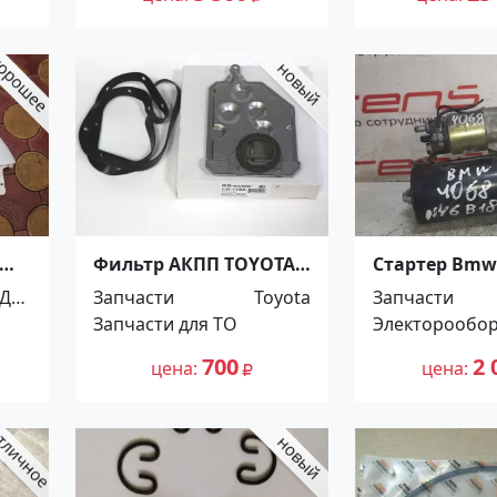
Фильтр АКПП TOYOTA
Стартер Bmw
STARLET 80/90 90-99
N46b18aa E46
Для
Запчасти
Toyota
Запчасти
/COROLLA 95/100/110
Краснодар
оби
Запчасти для ТО
Электорообо
87-00/IPSUM 10 96- (с
прокладкой)
лей
700
2 
цена
цена
Краснодар