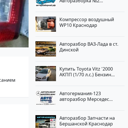
Авторазборка №2
Тлюстенхабль
Компрессор воздушный
WP10 Краснодар
Авторазбор ВАЗ-Лада в ст.
Динской
Купить Toyota Vitz '2000
АКПП (1/70 л.с.) Бензин
исанием
инжектор Краснодар цвет
Белый Хетчбэк по цене
194000 рублей, объявление
Автогермания-123
№15521 на сайте
авторазбор Мерседес
Авторынок23
Краснодар
Авторазбор Запчасти на
Бершанской Краснодар