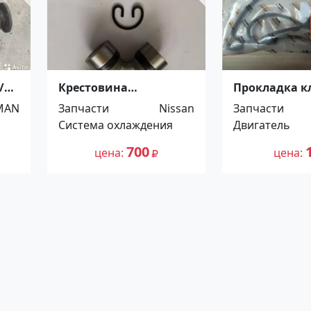
/14
Крестовина
Прокладка к
карданного вала
крышки Hond
MAN
Запчасти
Nissan
Запчасти
переднего Nissan
Краснодар
Система охлаждения
Двигатель
Краснодар
700
цена
цена