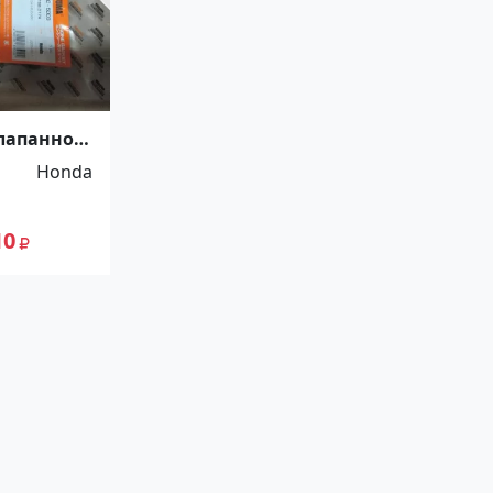
лапанной
a Stream
Honda
10