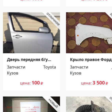
Дверь передняя б/у
Крыло правое Форд
Toyota Wish ZNE10
Конект 2008г
Запчасти
Toyota
Запчасти
Краснодар
Краснодар
Кузов
Кузов
автом
100
3 500
цена
цена