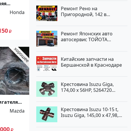
няя
Ремонт Рено на
006- (AT)
Honda
Пригородной, 142 в
Краснодаре
150
Ремонт Японских авто
автосервис ТОЙОТА
Кропоткин
Китайские запчасти на
Бершанской в Краснодаре
Крестовина Isuzu Giga,
174,00 x 56HP, 5264720
Краснодар
игателя
Kia Combi
Крестовина Isuzu 10-15 t,
Mazda
Isuzu Giga, 145,00 x 47,98,
5264720 Краснодар
 000