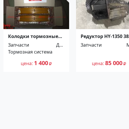
Колодки тормозные
Редуктор HY-1350 38
передние FR TOYOTA
2,71 MAN TGA
Запчасти
Для
Запчасти
HIACE,REGIUSACE 04-
Ст.Холмская
Тормозная система
автомоби
Краснодар
лей
1 400
85 000
цена
цена