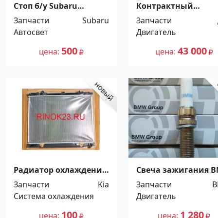
Стоп б/у Subaru
Контрактный
Forester SF Краснодар
двигатель Nissan
Запчасти
Subaru
Запчасти
VQ25de в наличии
Автосвет
Двигатель
автом
Краснодар
500
43 000
цена
цена
Радиатор охлаждения
Свеча зажигания 
ДВС KIA Picanto
Краснодар
Запчасти
Kia
Запчасти
Краснодар
Система охлаждения
Двигатель
100
1 280
цена
цена