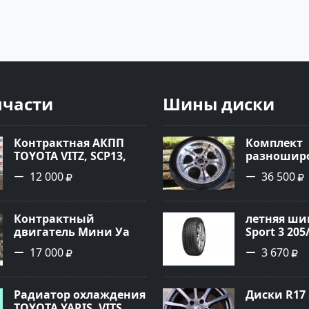
пчасти
Шины диски
Контрактная АКПП
Комплект
TOYOTA VITZ, SCP13,
разноширо
2SZ-FE, K410-11A Ростов
R-18 хром
12 000
36 500
Контрактный
летняя шин
двигатель Мини Уан
Sport 3 205
1.6 Краснодар
17 000
3 670
Радиатор охлаждения
Диски R17 
TOYOTA YARIS, VITS