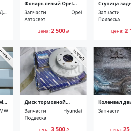
Фонарь левый Opel
Ступица зад
Corsa C Краснодар
HONDA CIVIC 2
Для
Запчасти
Opel
Запчасти
Краснодар
оби
Автосвет
Подвеска
лей
2 500
2 
цена
цена
BMW
Диск тормозной
Коленвал дв
Hyundai Matrix 2
Mazda Titan/
BMW
Запчасти
Hyundai
Запчасти
передний Краснодар
Краснодар
Подвеска
3 500
25
цена
цена