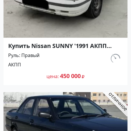
Купить Nissan SUNNY '1991 АКПП
(1400/75 л.с.) Бензин инжектор
Руль
Правый
Армавир цвет Черный Седан по
км.
АКПП
цене 450000 рублей, объявление
298 000
№27499 на сайте Авторынок23
450 000
цена