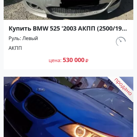
Купить BMW 525 '2003 АКПП (2500/192
л.с.) Бензин инжектор Казанская
Руль
Левый
цвет Серебро Седан по цене 530000
км.
АКПП
рублей, объявление №27365 на сайте
398 000
Авторынок23
530 000
цена