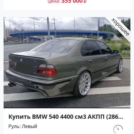
355 000
цена
Купить BMW 540 4400 см3 АКПП (286
л.с.) Бензин инжектор в Славянск на
Руль
Левый
Кубани: цвет Серый Седан 2000 года
км.