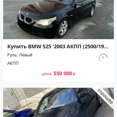
Купить BMW 525 '2003 АКПП (2500/192
л.с.) Бензин инжектор Динская цвет
Руль
Левый
Черный Седан по цене 550000
км.
АКПП
рублей, объявление №27358 на сайте
360 000
Авторынок23
550 000
цена