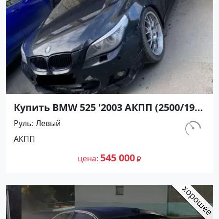
Купить BMW 525 '2003 АКПП (2500/192
л.с.) Бензин инжектор Кореновск
Руль
Левый
цвет Черный Седан по цене 545000
км.
АКПП
рублей, объявление №27347 на сайте
312 440
Авторынок23
545 000
цена