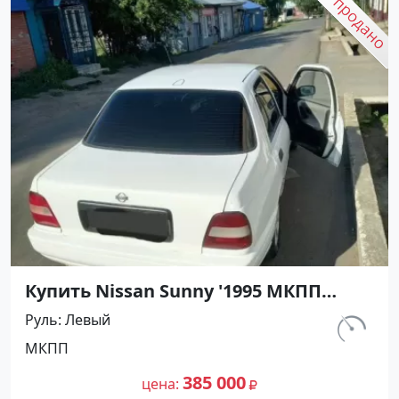
Купить Nissan Sunny '1995 МКПП
(1400/90 л.с.) Бензин карбюратор
Руль
Левый
Армавир цвет Белый Седан по цене
км.
МКПП
385000 рублей, объявление №27477
405 300
на сайте Авторынок23
385 000
цена