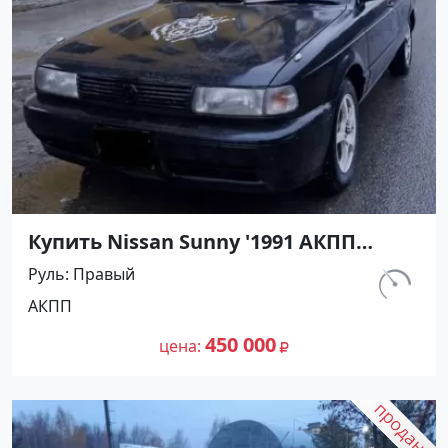
Купить Nissan Sunny '1991 АКПП
(1400/75 л.с.) Бензин инжектор
Руль
Правый
Мостовской цвет Черный Седан по
км.
АКПП
цене 450000 рублей, объявление
230 800
№27489 на сайте Авторынок23
450 000
цена