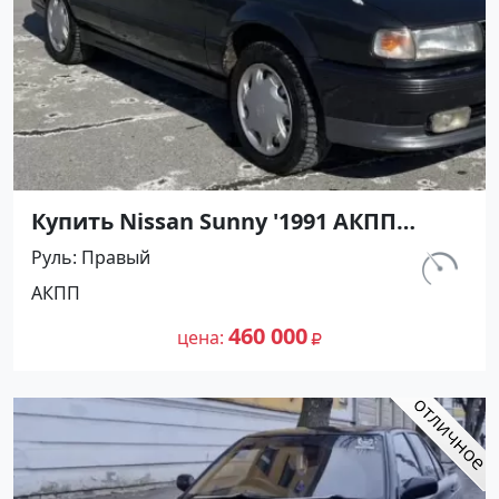
Купить Nissan Sunny '1991 АКПП
(1400/75 л.с.) Бензин инжектор
Руль
Правый
Тамань цвет Черный Седан по цене
км.
АКПП
460000 рублей, объявление №27493
320 000
на сайте Авторынок23
460 000
цена