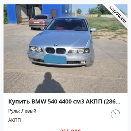
Купить BMW 540 4400 см3 АКПП (286
л.с.) Бензин инжектор в Курчанская:
Руль
Левый
цвет Серебристый Седан 2000 года
км.
АКПП
по цене 355000 рублей, объявление
165 000
№25117 на сайте Авторынок23