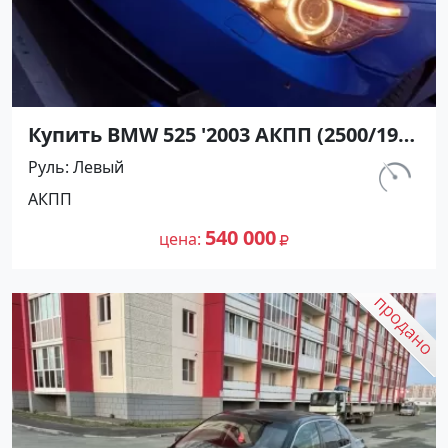
Купить BMW 525 '2003 АКПП (2500/192
л.с.) Бензин инжектор Кропоткин
Руль
Левый
цвет синий Седан по цене 540000
км.
АКПП
рублей, объявление №27364 на сайте
347 650
Авторынок23
540 000
цена