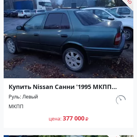
Купить Nissan Санни '1995 МКПП
(1400/90 л.с.) Бензин карбюратор
Руль
Левый
Новороссийск цвет Зеленый Седан
км.
МКПП
по цене 377000 рублей, объявление
403 000
№27478 на сайте Авторынок23
377 000
цена