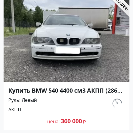
Купить BMW 540 4400 см3 АКПП (286
л.с.) Бензин инжектор в Абинск: цвет
Руль
Левый
Белый Седан 2000 года по цене
км.
АКПП
360000 рублей, объявление №25122
243 000
на сайте Авторынок23
360 000
цена