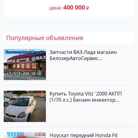
№27476 на сайте Авторынок23
400 000
цена
Популярные объявления
Запчасти ВАЗ-Лада магазин
БелозерАвтоСервис
Новотитаровская
Купить Toyota Vitz '2000 АКПП
(1/70 л.с.) Бензин инжектор
Краснодар цвет Белый Хетчбэк по
цене 194000 рублей, объявление
№15521 на сайте Авторынок23
Ноускат передний Honda Fit