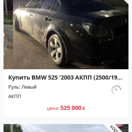
Купить BMW 525 '2003 АКПП (2500/192
л.с.) Бензин инжектор Анапа цвет
Руль
Левый
Черный Седан по цене 525000
км.
АКПП
рублей, объявление №27339 на сайте
330 000
Авторынок23
525 000
цена