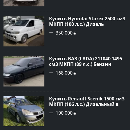
цене 235000 рублей,
объявление №20303 на сайте
Авторынок23
Купить Hyundai Starex 2500 см3
МКПП (100 л.с.) Дизель
турбонаддув в Краснодар:
350 000
цвет белый Фургон 2014 года
по цене 350000 рублей,
объявление №4078 на сайте
Авторынок23
Купить ВАЗ (LADA) 211040 1495
см3 МКПП (89 л.с.) Бензин
инжектор в Краснодвр: цвет
168 000
Черный Седан 2007 года по
цене 168000 рублей,
объявление №24857 на сайте
Авторынок23
Купить Renault Scenik 1500 см3
МКПП (106 л.с.) Дизельный в
Белореченск: цвет Голубой
190 000
Универсал 2007 года по цене
190000 рублей, объявление
№20133 на сайте Авторынок23