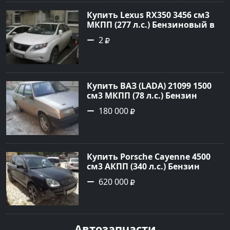
Купить Lexus RX350 3456 см3
МКПП (277 л.с.) Бензиновый в
Краснодар: цвет
2
Перламутрово-белый
Универсал 2011 года по цене
1.67877 рублей, объявление
№3746 на сайте Авторынок23
Купить ВАЗ (LADA) 21099 1500
см3 МКПП (78 л.с.) Бензин
инжектор в Гостагаевская :
180 000
цвет Серебряный Седан 2001
года по цене 180000 рублей,
объявление №23890 на сайте
Авторынок23
Купить Porsche Cayenne 4500
см3 АКПП (340 л.с.) Бензин
турбонаддув в Новороссийск:
620 000
цвет черный Внедорожник
2004 года по цене 620000
рублей, объявление №1771 на
сайте Авторынок23
Автозапчасти