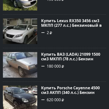
Универсал 2007 года по цене
190000 рублей, объявление
№20133 на сайте Авторынок23
Купить Lexus RX350 3456 см3
МКПП (277 л.с.) Бензиновый в
Краснодар: цвет
2
Перламутрово-белый
Универсал 2011 года по цене
1.67877 рублей, объявление
№3746 на сайте Авторынок23
Купить ВАЗ (LADA) 21099 1500
см3 МКПП (78 л.с.) Бензин
инжектор в Гостагаевская :
180 000
цвет Серебряный Седан 2001
года по цене 180000 рублей,
объявление №23890 на сайте
Авторынок23
Купить Porsche Cayenne 4500
см3 АКПП (340 л.с.) Бензин
турбонаддув в Новороссийск:
620 000
цвет черный Внедорожник
2004 года по цене 620000