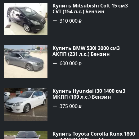
Купить Mitsubishi Colt 15 см3
CVT (154 л.с.) Бензин
турбонаддув в Краснодар:
310 000
цвет Чёрный металик Хетчбэк
2003 года по цене 310000
рублей, объявление №18731 на
сайте Авторынок23
Купить BMW 530i 3000 см3
АКПП (231 л.с.) Бензин
инжектор в Новороссийск:
600 000
цвет серый Седан 2004 года по
цене 600000 рублей,
объявление №1650 на сайте
Авторынок23
Купить Hyundai i30 1400 см3
МКПП (109 л.с.) Бензин
инжектор в Кропоткин: цвет
375 000
белый Хетчбэк 2011 года по
цене 375000 рублей,
объявление №2972 на сайте
Авторынок23
Купить Toyota Corolla Runx 1800